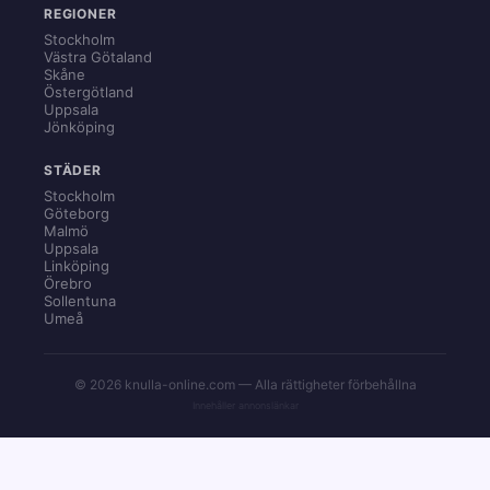
REGIONER
Stockholm
Västra Götaland
Skåne
Östergötland
Uppsala
Jönköping
STÄDER
Stockholm
Göteborg
Malmö
Uppsala
Linköping
Örebro
Sollentuna
Umeå
© 2026 knulla-online.com — Alla rättigheter förbehållna
Innehåller annonslänkar