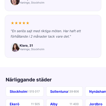
Haninge, Stockholm
★★★★★
"En seriös sajt med riktiga möten. Har haft ett
förhållande i 2 månader tack vare det."
Klara, 31
Haninge, Stockholm
Närliggande städer
Stockholm
Sollentuna
Nynäsha
1 515 017
139 606
Ekerö
Alby
Jordbro
11 505
11 400