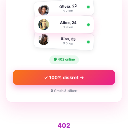
Olivia, 22
1.2 km
Alice, 24
1.9 km
Elsa, 25
0.5 km
🟢 402 online
✓ 100% diskret →
🔒 Gratis & säkert
402