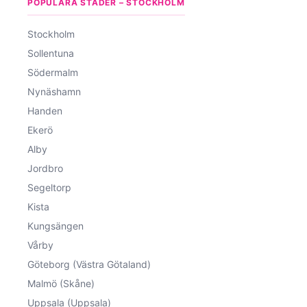
POPULÄRA STÄDER – STOCKHOLM
Stockholm
Sollentuna
Södermalm
Nynäshamn
Handen
Ekerö
Alby
Jordbro
Segeltorp
Kista
Kungsängen
Vårby
Göteborg (Västra Götaland)
Malmö (Skåne)
Uppsala (Uppsala)