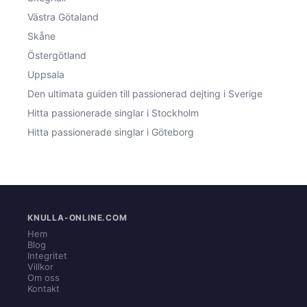
Västra Götaland
Skåne
Östergötland
Uppsala
Den ultimata guiden till passionerad dejting i Sverige
Hitta passionerade singlar i Stockholm
Hitta passionerade singlar i Göteborg
KNULLA-ONLINE.COM
Hem
Blog
Integritet
Villkor
Om oss
Kontakt