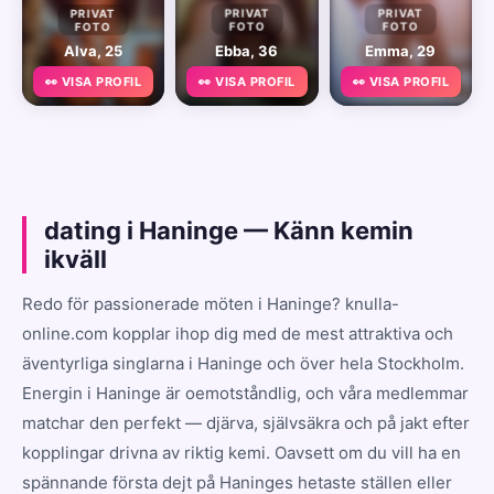
PRIVAT
PRIVAT
PRIVAT
FOTO
FOTO
FOTO
Alva, 25
Ebba, 36
Emma, 29
👀 VISA PROFIL
👀 VISA PROFIL
👀 VISA PROFIL
dating i Haninge — Känn kemin
ikväll
Redo för passionerade möten i Haninge? knulla-
online.com kopplar ihop dig med de mest attraktiva och
äventyrliga singlarna i Haninge och över hela Stockholm.
Energin i Haninge är oemotståndlig, och våra medlemmar
matchar den perfekt — djärva, självsäkra och på jakt efter
kopplingar drivna av riktig kemi. Oavsett om du vill ha en
spännande första dejt på Haninges hetaste ställen eller