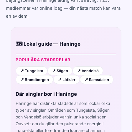
dejtingscenen i Haninge aldrig varit så livlig. 1 237
medlemmar var online idag — din nästa match kan vara
en av dem.
🗺️ Lokal guide — Haninge
POPULÄRA STADSDELAR
📍 Tungelsta
📍 Sågen
📍 Vendelsö
📍 Brandbergen
📍 Lötkärr
📍 Ramsdalen
Där singlar bor i Haninge
Haninge har distinkta stadsdelar som lockar olika
typer av singlar. Områden som Tungelsta, Sågen
och Vendelsö erbjuder var sin unika social scen.
Oavsett om du gillar den pulserande energin i
Tungelsta eller föredrar den lugnare charmen i