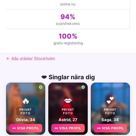
online nu
94%
svarsfrekvens
100%
gratis registrering
← Alla städer Stockholm
💋 Singlar nära dig
🔥
💋
💕
PRIVAT
PRIVAT
PRIVAT
FOTO
FOTO
FOTO
Olivia, 34
Astrid, 27
Saga, 38
👀 VISA PROFIL
👀 VISA PROFIL
👀 VISA PROFIL