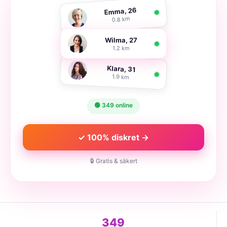
Emma, 26
0.8 km
Wilma, 27
1.2 km
Klara, 31
1.9 km
🟢 349 online
✓ 100% diskret →
🔒 Gratis & säkert
349