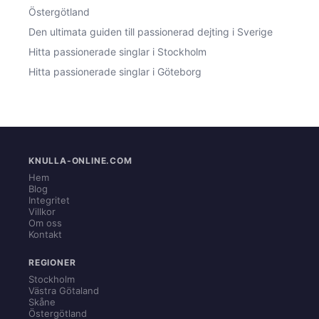
Östergötland
Den ultimata guiden till passionerad dejting i Sverige
Hitta passionerade singlar i Stockholm
Hitta passionerade singlar i Göteborg
KNULLA-ONLINE.COM
Hem
Blog
Integritet
Villkor
Om oss
Kontakt
REGIONER
Stockholm
Västra Götaland
Skåne
Östergötland