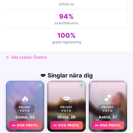
online nu
94%
svarsfrekvens
100%
gratis registrering
← Alla städer Örebro
💋 Singlar nära dig
🔥
💋
💕
PRIVAT
PRIVAT
PRIVAT
FOTO
FOTO
FOTO
Emma, 33
Olivia, 26
Astrid, 37
👀 VISA PROFIL
👀 VISA PROFIL
👀 VISA PROFIL