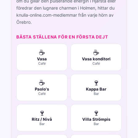
om du gillar den pulserande energin i Hjärsta eller
föredrar den lugnare charmen i Holmen, hittar du
knulla-online.com-medlemmar från varje hörn av
Örebro.
BÄSTA STÄLLENA FÖR EN FÖRSTA DEJT
☕
☕
Vasa
Vasa konditori
Café
Café
☕
🍷
Paolo's
Kappa Bar
Café
Bar
🍷
🍷
Ritz / Nivå
Villa Strömpis
Bar
Bar