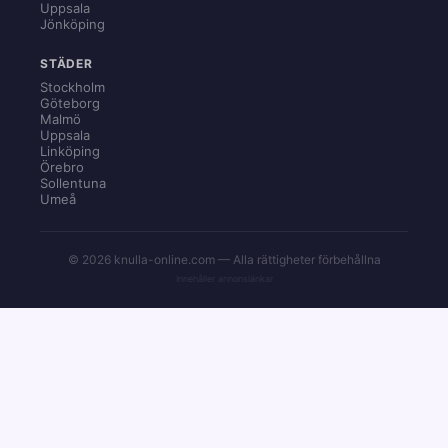
Uppsala
Jönköping
STÄDER
Stockholm
Göteborg
Malmö
Uppsala
Linköping
Örebro
Sollentuna
Umeå
© 2026 knulla-online.com — Alla rättigheter förbehållna
Innehåller annonslänkar