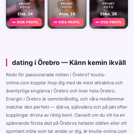
PRIVAT
PRIVAT
PRIVAT
FOTO
FOTO
FOTO
Elsa, 24
Alva, 35
Ebba, 28
👀 VISA PROFIL
👀 VISA PROFIL
👀 VISA PROFIL
dating i Örebro — Känn kemin ikväll
Redo för passionerade möten i Örebro? knulla-
online.com kopplar ihop dig med de mest attraktiva och
äventyrliga singlarna i Örebro och över hela Örebro.
Energin i Örebro är oemotståndlig, och våra medlemmar
matchar den perfekt — djärva, självsäkra och på jakt efter
kopplingar drivna av riktig kemi. Oavsett om du vill ha en
spännande första dejt på Örebros hetaste ställen eller ett
spontant möte som tar andan ur dig, är knulla-online.com