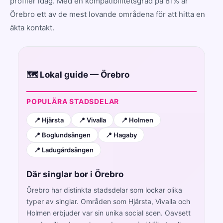
profiler idag. Med en kompatibilitetsgrad på 81% är
Örebro ett av de mest lovande områdena för att hitta en
äkta kontakt.
🗺️ Lokal guide — Örebro
POPULÄRA STADSDELAR
📍 Hjärsta
📍 Vivalla
📍 Holmen
📍 Boglundsängen
📍 Hagaby
📍 Ladugårdsängen
Där singlar bor i Örebro
Örebro har distinkta stadsdelar som lockar olika
typer av singlar. Områden som Hjärsta, Vivalla och
Holmen erbjuder var sin unika social scen. Oavsett