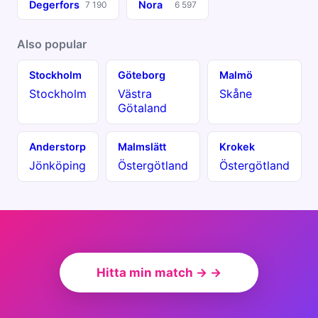
Degerfors
Nora
7 190
6 597
Also popular
Stockholm
Göteborg
Malmö
Stockholm
Västra
Skåne
Götaland
Anderstorp
Malmslätt
Krokek
Jönköping
Östergötland
Östergötland
Hitta min match → →