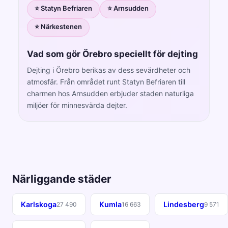
⭐ Statyn Befriaren
⭐ Arnsudden
⭐ Närkestenen
Vad som gör Örebro speciellt för dejting
Dejting i Örebro berikas av dess sevärdheter och
atmosfär. Från området runt Statyn Befriaren till
charmen hos Arnsudden erbjuder staden naturliga
miljöer för minnesvärda dejter.
Närliggande städer
Karlskoga
Kumla
Lindesberg
27 490
16 663
9 571