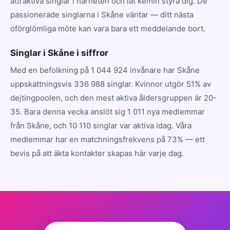
attraktiva singlar i närheten och låt kemin styra dig. De
passionerade singlarna i Skåne väntar — ditt nästa
oförglömliga möte kan vara bara ett meddelande bort.
Singlar i Skåne i siffror
Med en befolkning på 1 044 924 invånare har Skåne
uppskattningsvis 336 988 singlar. Kvinnor utgör 51% av
dejtingpoolen, och den mest aktiva åldersgruppen är 20-
35. Bara denna vecka anslöt sig 1 011 nya medlemmar
från Skåne, och 10 110 singlar var aktiva idag. Våra
medlemmar har en matchningsfrekvens på 73% — ett
bevis på att äkta kontakter skapas här varje dag.