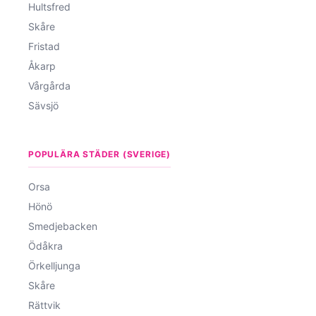
Hultsfred
Skåre
Fristad
Åkarp
Vårgårda
Sävsjö
POPULÄRA STÄDER (SVERIGE)
Orsa
Hönö
Smedjebacken
Ödåkra
Örkelljunga
Skåre
Rättvik