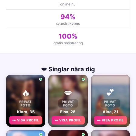
online nu
94%
svarsfrekvens
100%
gratis registrering
💋 Singlar nära dig
🔥
💋
💕
PRIVAT
PRIVAT
PRIVAT
FOTO
FOTO
FOTO
Klara, 35
Elsa, 28
Alva, 21
👀 VISA PROFIL
👀 VISA PROFIL
👀 VISA PROFIL