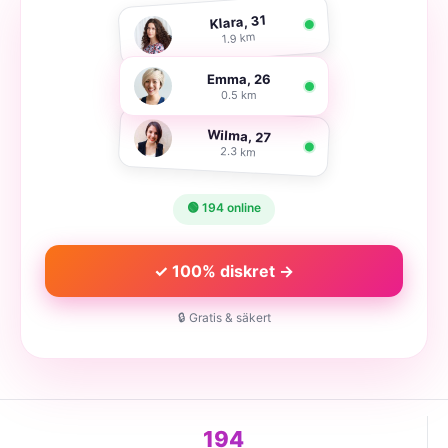
Klara, 31
1.9 km
Emma, 26
0.5 km
Wilma, 27
2.3 km
🟢 194 online
✓ 100% diskret →
🔒 Gratis & säkert
194