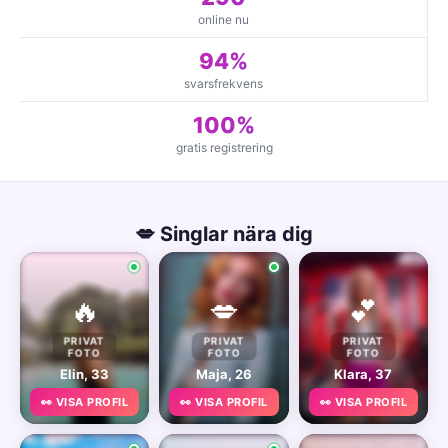
online nu
94%
svarsfrekvens
100%
gratis registrering
💋 Singlar nära dig
🔥
💋
💕
PRIVAT
PRIVAT
PRIVAT
FOTO
FOTO
FOTO
Elin, 33
Maja, 26
Klara, 37
👀 VISA PROFIL
👀 VISA PROFIL
👀 VISA PROFIL