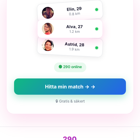
Elin, 29
0.8 km
Alva, 27
1.2 km
Astrid, 28
1.9 km
🟢 290 online
Hitta min match → →
🔒 Gratis & säkert
290