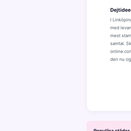
Dejtide
I Linköpin
med levan
mest stamn
samtal. Sk
online.co
den nu og
Populära städer