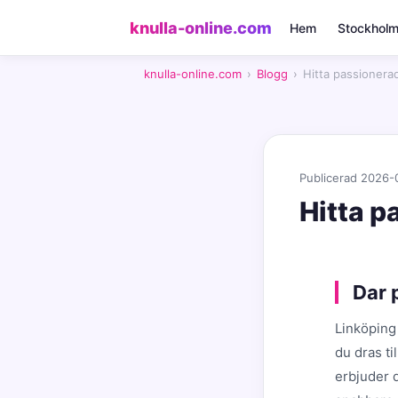
knulla-online.com
Hem
Stockhol
knulla-online.com
›
Blogg
›
Hitta passionerad
Publicerad 2026-
Hitta p
Dar 
Linköping
du dras ti
erbjuder d