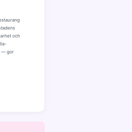
restaurang
 stadens
narhet och
lla-
t — gor