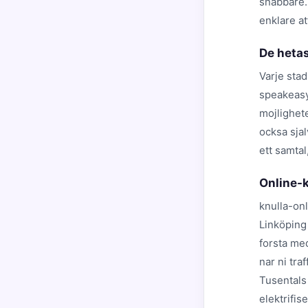
snabbare.
enklare at
De hetas
Varje stad
speakeasy
mojlighete
ocksa sjal
ett samtal
Online-k
knulla-onl
Linköping 
forsta med
nar ni tra
Tusentals 
elektrifis