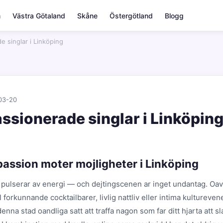
m
Västra Götaland
Skåne
Östergötland
Blogg
e singlar i Linköping
03-20
assionerade singlar i Linköpin
passion moter mojligheter i Linköping
 pulserar av energi — och dejtingscenen ar inget undantag. Oa
ll forkunnande cocktailbarer, livlig nattliv eller intima kulturev
enna stad oandliga satt att traffa nagon som far ditt hjarta att sl