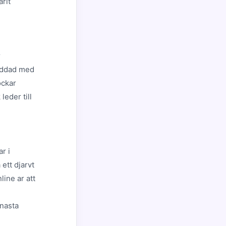
rit
r
laddad med
ockar
leder till
r i
ett djarvt
ine ar att
 nasta