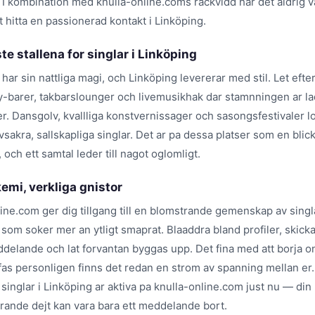
 I kombination med knulla-online.coms rackvidd har det aldrig va
t hitta en passionerad kontakt i Linköping.
te stallena for singlar i Linköping
 har sin nattliga magi, och Linköping levererar med stil. Let efte
-barer, takbarslounger och livemusikhak dar stamnningen ar 
r. Dansgolv, kvallliga konstvernissager och sasongsfestivaler l
vsakra, sallskapliga singlar. Det ar pa dessa platser som en blick 
, och ett samtal leder till nagot oglomligt.
emi, verkliga gnistor
ine.com ger dig tillgang till en blomstrande gemenskap av singla
som soker mer an ytligt smaprat. Blaaddra bland profiler, skicka 
delande och lat forvantan byggas upp. Det fina med att borja onl
ffas personligen finns det redan en strom av spanning mellan er.
singlar i Linköping ar aktiva pa knulla-online.com just nu — din
erande dejt kan vara bara ett meddelande bort.