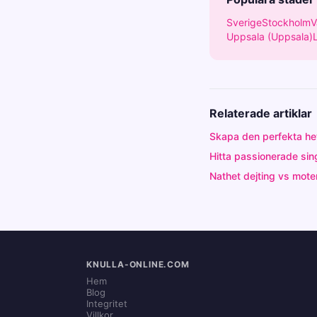
Sverige
Stockholm
V
Uppsala (Uppsala)
Relaterade artiklar
Skapa den perfekta het
Hitta passionerade sin
Nathet dejting vs moten
KNULLA-ONLINE.COM
Hem
Blog
Integritet
Villkor