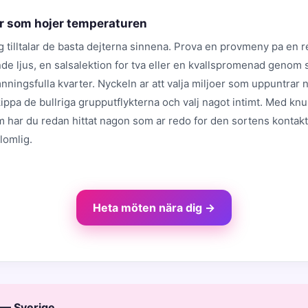
er som hojer temperaturen
g tilltalar de basta dejterna sinnena. Prova en provmeny pa en 
de ljus, en salsalektion for tva eller en kvallspromenad genom
ningsfulla kvarter. Nyckeln ar att valja miljoer som uppuntrar 
ippa de bullriga grupputflykterna och valj nagot intimt. Med knu
m har du redan hittat nagon som ar redo for den sortens kontak
lomlig.
Heta möten nära dig →
 — Sverige