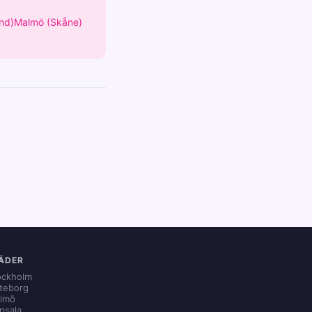
nd)
Malmö (Skåne)
ÄDER
ockholm
teborg
lmö
psala