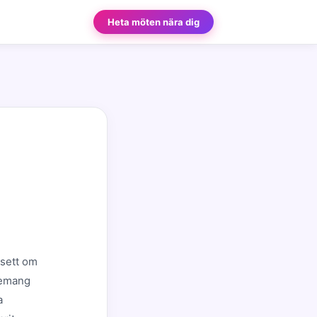
Heta möten nära dig
g
vsett om
enemang
a