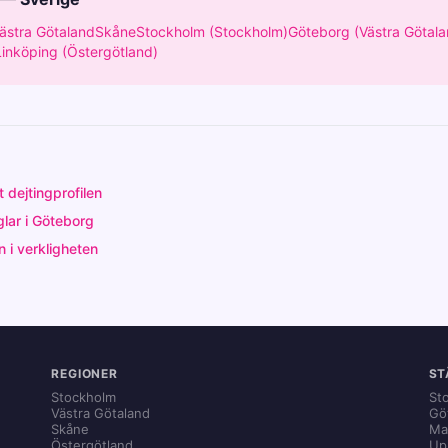
ästra Götaland
Skåne
Stockholm (Stockholm)
Göteborg (Västra Götala
Linköping (Östergötland)
 dejtingprofilen
glar i Göteborg
 i verkligheten
REGIONER
ST
Stockholm
St
Västra Götaland
Gö
Skåne
Ma
Östergötland
Up