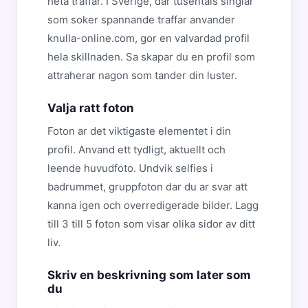
heta traffar. I Sverige, dar tusentals singlar
som soker spannande traffar anvander
knulla-online.com, gor en valvardad profil
hela skillnaden. Sa skapar du en profil som
attraherar nagon som tander din luster.
Valja ratt foton
Foton ar det viktigaste elementet i din
profil. Anvand ett tydligt, aktuellt och
leende huvudfoto. Undvik selfies i
badrummet, gruppfoton dar du ar svar att
kanna igen och overredigerade bilder. Lagg
till 3 till 5 foton som visar olika sidor av ditt
liv.
Skriv en beskrivning som later som
du