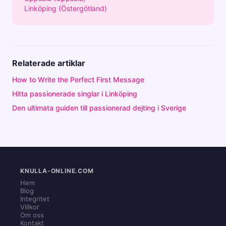
Linköping (Östergötland)
Relaterade artiklar
How to Write the Perfect First Message
Hitta passionerade singlar i Linköping
Den ultimata guiden till passionerad dejting i Sverige
KNULLA-ONLINE.COM
Hem
Blog
Integritet
Villkor
Om oss
Kontakt