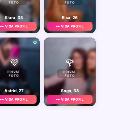
FOTO
FOTO
Klara, 33
Elsa, 26
👀 VISA PROFIL
👀 VISA PROFIL
💜
🌹
PRIVAT
PRIVAT
FOTO
FOTO
Astrid, 27
Saga, 38
👀 VISA PROFIL
👀 VISA PROFIL