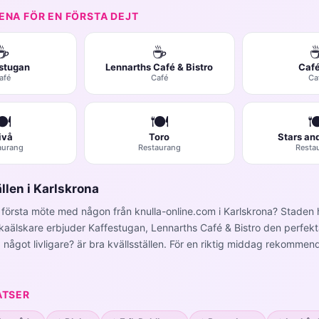
ENA FÖR EN FÖRSTA DEJT
☕
☕
stugan
Lennarths Café & Bistro
Caf
afé
Café
Ca
️
🍽️

ivå
Toro
Stars an
aurang
Restaurang
Resta
llen i Karlskrona
t första möte med någon från knulla-online.com i Karlskrona? Staden
 fikaälskare erbjuder Kaffestugan, Lennarths Café & Bistro den perfe
ha något livligare? är bra kvällsställen. För en riktig middag rekommen
ATSER