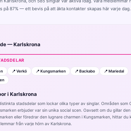
 Karlskrona, och 585 singlar var aktiva idag. Våra medlemmar 
 på 87% — ett bevis på att äkta kontakter skapas här varje dag.
uide — Karlskrona
TADSDELAR
en
📍 Verkö
📍 Kungsmarken
📍 Backabo
📍 Mariedal
men
bor i Karlskrona
distinkta stadsdelar som lockar olika typer av singlar. Områden som
marken erbjuder var sin unika social scen. Oavsett om du gillar de
marken eller föredrar den lugnare charmen i Kungsmarken, hittar du k
emmar från varje hörn av Karlskrona.