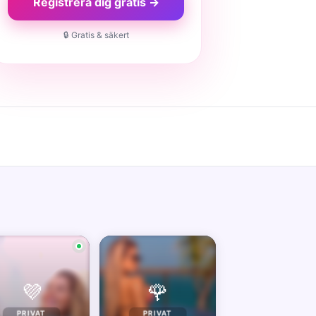
Registrera dig gratis →
🔒 Gratis & säkert
💜
🌹
PRIVAT
PRIVAT