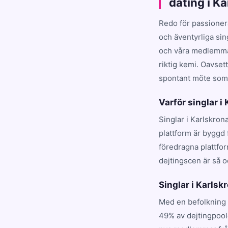
dating i K
Redo för passioner
och äventyrliga sin
och våra medlemmar
riktig kemi. Oavset
spontant möte som t
Varför singlar i
Singlar i Karlskron
plattform är byggd 
föredragna plattfo
dejtingscen är så o
Singlar i Karlskr
Med en befolkning 
49% av dejtingpool