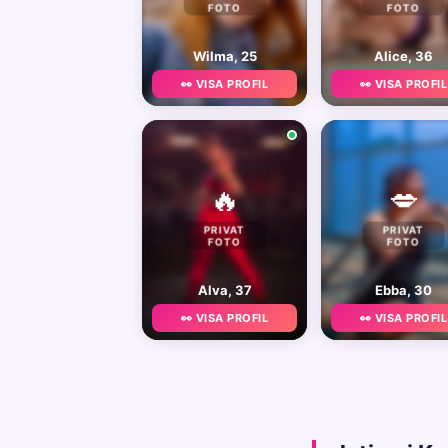
FOTO
FOTO
Wilma, 25
Alice, 36
👀 VISA PROFIL
👀 VISA PROFIL
🔥
💋
PRIVAT
PRIVAT
FOTO
FOTO
Alva, 37
Ebba, 30
👀 VISA PROFIL
👀 VISA PROFIL