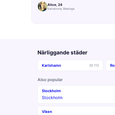
Alice, 24
Karlskrona, Blekinge
Närliggande städer
Karlshamn
Ro
20 112
Also popular
Stockholm
Stockholm
Viken