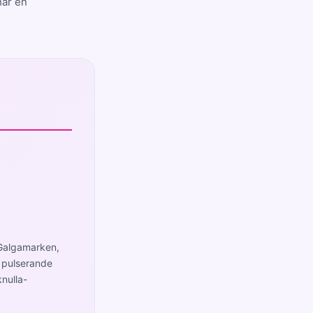
har en
 Galgamarken,
n pulserande
nulla-