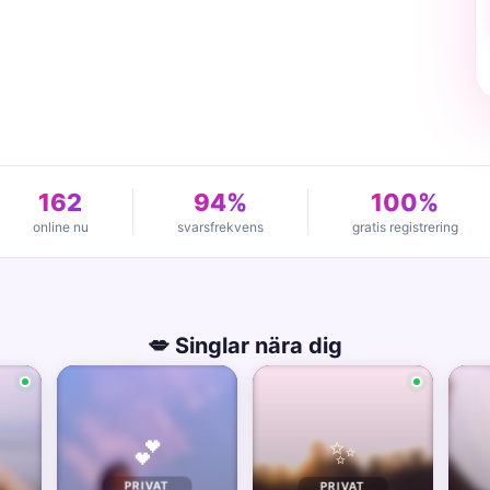
162
94%
100%
online nu
svarsfrekvens
gratis registrering
💋 Singlar nära dig
✨
💕
PRIVAT
PRIVAT