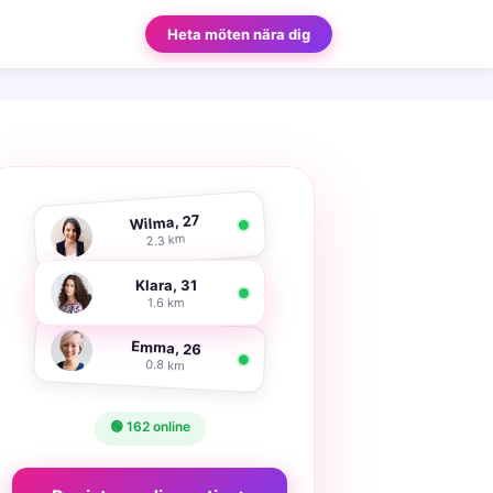
Heta möten nära dig
Wilma, 27
2.3 km
Klara, 31
1.6 km
Emma, 26
0.8 km
🟢 162 online