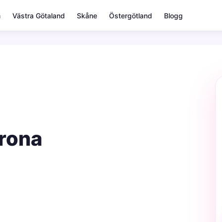
m
Västra Götaland
Skåne
Östergötland
Blogg
krona