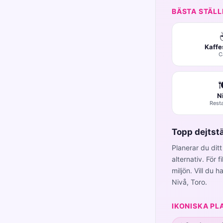
BÄSTA STÄLL
Kaffe
C

N
Rest
Topp dejtstä
Planerar du dit
alternativ. För
miljön. Vill du 
Nivå, Toro.
IKONISKA PL