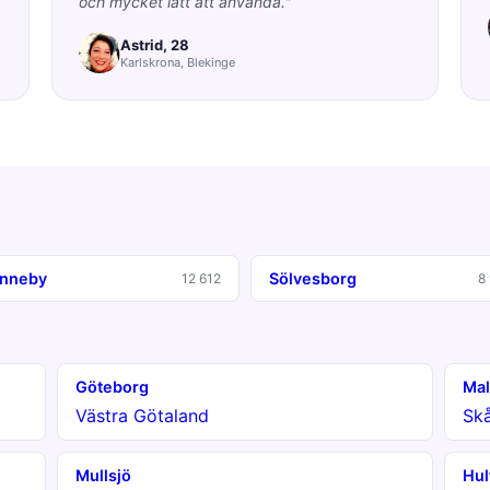
och mycket lätt att använda."
Astrid, 28
Karlskrona, Blekinge
nneby
Sölvesborg
12 612
8
Göteborg
Ma
Västra Götaland
Sk
Mullsjö
Hul