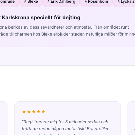
iområde
⭐ Bleke
⭐ Erik Dahlberg
⭐ Rosenbom
⭐ Lyckå s
Karlskrona speciellt för dejting
krona berikas av dess sevärdheter och atmosfär. Från området runt
de till charmen hos Bleke erbjuder staden naturliga miljöer för minn
★★★★★
"Registrerade mig för 3 månader sedan och
träffade redan någon fantastisk! Bra profiler