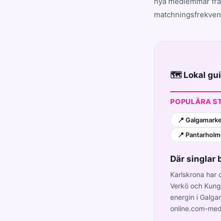
nya medlemmar från
matchningsfrekvens
🗺️ Lokal g
POPULÄRA S
📍 Galgamark
📍 Pantarhol
Där singlar 
Karlskrona har 
Verkö och Kungs
energin i Galga
online.com-medl