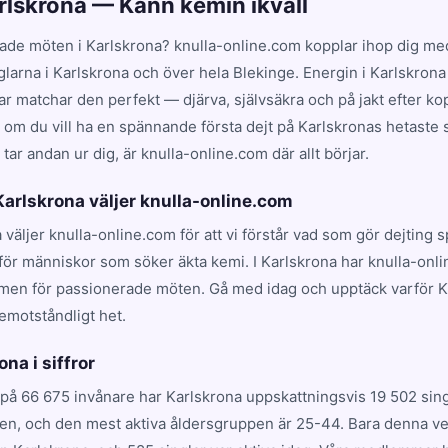
arlskrona — Känn kemin ikväll
ade möten i Karlskrona? knulla-online.com kopplar ihop dig med
glarna i Karlskrona och över hela Blekinge. Energin i Karlskrona
 matchar den perfekt — djärva, självsäkra och på jakt efter kop
t om du vill ha en spännande första dejt på Karlskronas hetaste st
ar andan ur dig, är knulla-online.com där allt börjar.
 Karlskrona väljer knulla-online.com
a väljer knulla-online.com för att vi förstår vad som gör dejting
för människor som söker äkta kemi. I Karlskrona har knulla-onli
rmen för passionerade möten. Gå med idag och upptäck varför 
emotståndligt het.
ona i siffror
på 66 675 invånare har Karlskrona uppskattningsvis 19 502 sing
en, och den mest aktiva åldersgruppen är 25-44. Bara denna ve