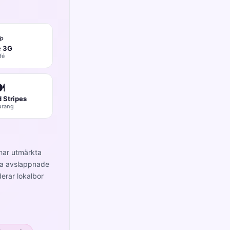
☕
é 3G
fé
️
d Stripes
urang
 har utmärkta
kta avslappnade
derar lokalbor