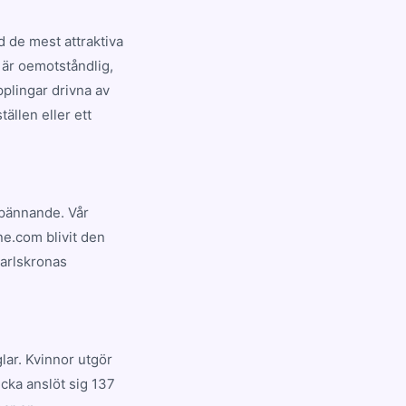
 de mest attraktiva
 är oemotståndlig,
plingar drivna av
ällen eller ett
 spännande. Vår
ne.com blivit den
Karlskronas
lar. Kvinnor utgör
cka anslöt sig 137