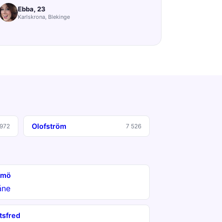
Ebba, 23
Karlskrona, Blekinge
Olofström
 972
7 526
lmö
åne
tsfred