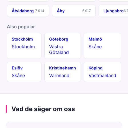
Åtvidaberg
Åby
Ljungsbro
7 014
6 917
6 
Also popular
Stockholm
Göteborg
Malmö
Stockholm
Västra
Skåne
Götaland
Eslöv
Kristinehamn
Köping
Skåne
Värmland
Västmanland
Vad de säger om oss