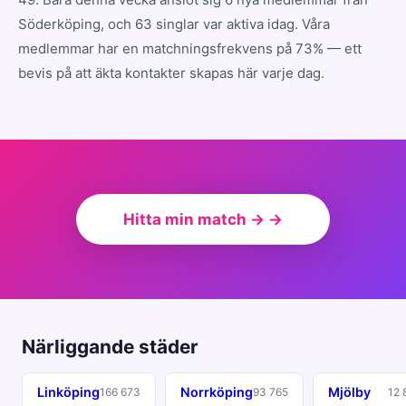
Söderköping, och 63 singlar var aktiva idag. Våra
medlemmar har en matchningsfrekvens på 73% — ett
bevis på att äkta kontakter skapas här varje dag.
Hitta min match → →
Närliggande städer
Linköping
Norrköping
Mjölby
166 673
93 765
12 