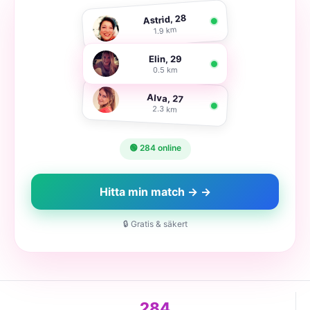
Astrid, 28
1.9 km
Elin, 29
0.5 km
Alva, 27
2.3 km
🟢 284 online
Hitta min match → →
🔒 Gratis & säkert
284