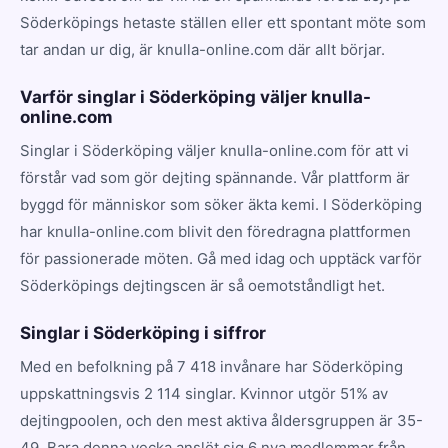
Söderköpings hetaste ställen eller ett spontant möte som
tar andan ur dig, är knulla-online.com där allt börjar.
Varför singlar i Söderköping väljer knulla-
online.com
Singlar i Söderköping väljer knulla-online.com för att vi
förstår vad som gör dejting spännande. Vår plattform är
byggd för människor som söker äkta kemi. I Söderköping
har knulla-online.com blivit den föredragna plattformen
för passionerade möten. Gå med idag och upptäck varför
Söderköpings dejtingscen är så oemotståndligt het.
Singlar i Söderköping i siffror
Med en befolkning på 7 418 invånare har Söderköping
uppskattningsvis 2 114 singlar. Kvinnor utgör 51% av
dejtingpoolen, och den mest aktiva åldersgruppen är 35-
49. Bara denna vecka anslöt sig 6 nya medlemmar från