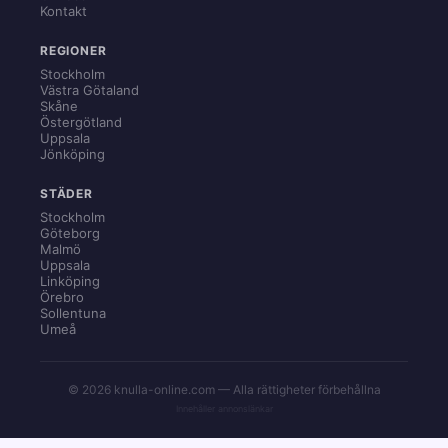
Kontakt
REGIONER
Stockholm
Västra Götaland
Skåne
Östergötland
Uppsala
Jönköping
STÄDER
Stockholm
Göteborg
Malmö
Uppsala
Linköping
Örebro
Sollentuna
Umeå
© 2026 knulla-online.com — Alla rättigheter förbehållna
Innehåller annonslänkar