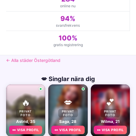
online nu
94%
svarsfrekvens
100%
gratis registrering
← Alla städer Östergötland
💋 Singlar nära dig
🔥
💋
💕
PRIVAT
PRIVAT
PRIVAT
FOTO
FOTO
FOTO
Astrid, 35
Saga, 28
Wilma, 21
👀 VISA PROFIL
👀 VISA PROFIL
👀 VISA PROFIL