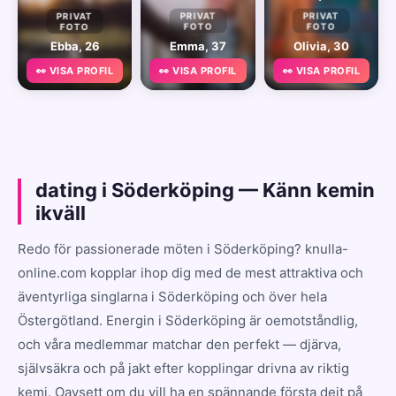
PRIVAT
PRIVAT
PRIVAT
FOTO
FOTO
FOTO
Ebba, 26
Emma, 37
Olivia, 30
👀 VISA PROFIL
👀 VISA PROFIL
👀 VISA PROFIL
dating i Söderköping — Känn kemin
ikväll
Redo för passionerade möten i Söderköping? knulla-
online.com kopplar ihop dig med de mest attraktiva och
äventyrliga singlarna i Söderköping och över hela
Östergötland. Energin i Söderköping är oemotståndlig,
och våra medlemmar matchar den perfekt — djärva,
självsäkra och på jakt efter kopplingar drivna av riktig
kemi. Oavsett om du vill ha en spännande första dejt på