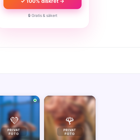
✓ 100% diskret →
🔒 Gratis & säkert
💜
🌹
PRIVAT
PRIVAT
FOTO
FOTO