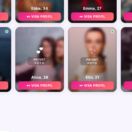
Ebba, 34
Emma, 27
👀 VISA PROFIL
👀 VISA PROFIL
✨
💕
PRIVAT
PRIVAT
FOTO
FOTO
Alice, 28
Elin, 21
👀 VISA PROFIL
👀 VISA PROFIL