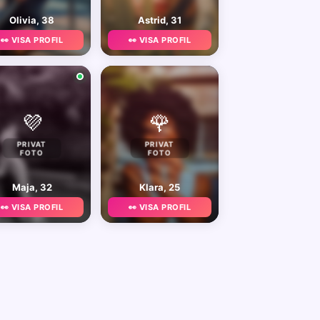
Olivia, 38
Astrid, 31
👀 VISA PROFIL
👀 VISA PROFIL
💜
🌹
PRIVAT
PRIVAT
FOTO
FOTO
Maja, 32
Klara, 25
👀 VISA PROFIL
👀 VISA PROFIL