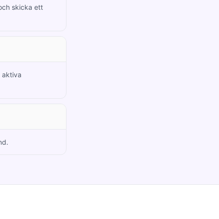
och skicka ett
 aktiva
nd.