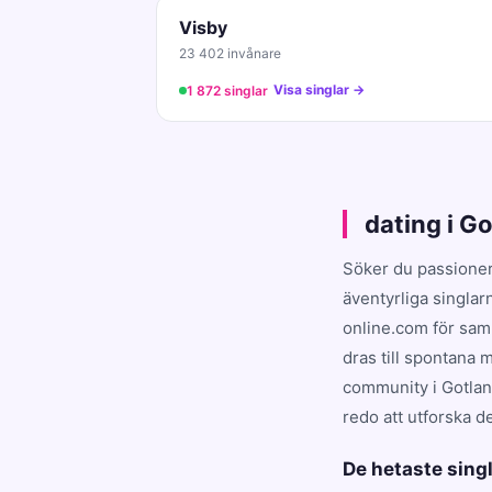
Visby
23 402 invånare
Visa singlar →
1 872 singlar
dating i G
Söker du passioner
äventyrliga singlar
online.com för sam
dras till spontana 
community i Gotland
redo att utforska d
De hetaste singl