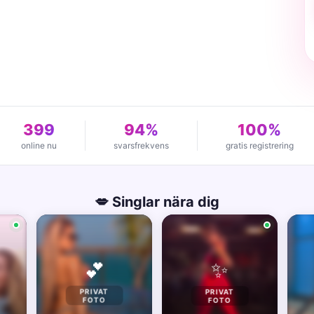
399
94%
100%
online nu
svarsfrekvens
gratis registrering
💋 Singlar nära dig
✨
💕
PRIVAT
PRIVAT
FOTO
FOTO