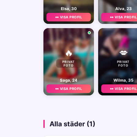
Elsa, 30
Alva, 23
👀 VISA PROFIL
👀 VISA PROFIL
🔥
💋
PRIVAT
PRIVAT
FOTO
FOTO
Saga, 24
Wilma, 35
👀 VISA PROFIL
👀 VISA PROFIL
Alla städer (1)