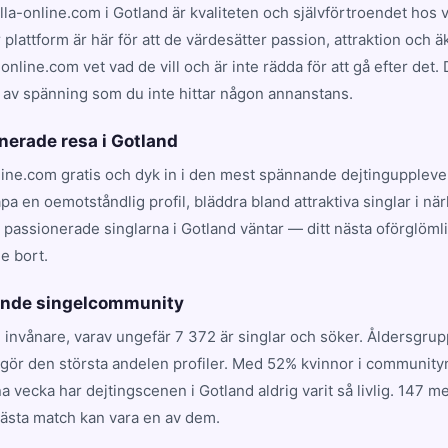
lla-online.com i Gotland är kvaliteten och självförtroendet ho
 plattform är här för att de värdesätter passion, attraktion och ä
-online.com vet vad de vill och är inte rädda för att gå efter det
 av spänning som du inte hittar någon annanstans.
nerade resa i Gotland
line.com gratis och dyk in i den mest spännande dejtingupplev
apa en oemotståndlig profil, bläddra bland attraktiva singlar i nä
 passionerade singlarna i Gotland väntar — ditt nästa oförglöml
e bort.
vande singelcommunity
 invånare, varav ungefär 7 372 är singlar och söker. Åldersgru
utgör den största andelen profiler. Med 52% kvinnor i communit
a vecka har dejtingscenen i Gotland aldrig varit så livlig. 147 
nästa match kan vara en av dem.