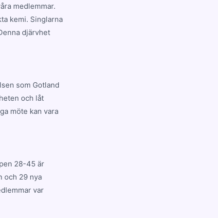
s våra medlemmar.
kta kemi. Singlarna
. Denna djärvhet
elsen som Gotland
rheten och låt
iga möte kan vara
ppen 28-45 är
yn och 29 nya
medlemmar var