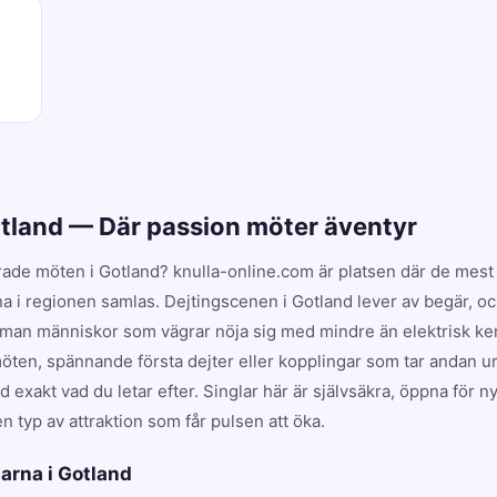
otland — Där passion möter äventyr
ade möten i Gotland? knulla-online.com är platsen där de mest 
na i regionen samlas. Dejtingscenen i Gotland lever av begär, oc
man människor som vägrar nöja sig med mindre än elektrisk ke
möten, spännande första dejter eller kopplingar som tar andan ur 
 exakt vad du letar efter. Singlar här är självsäkra, öppna för 
en typ av attraktion som får pulsen att öka.
arna i Gotland