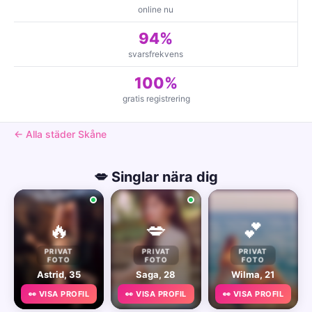
online nu
94%
svarsfrekvens
100%
gratis registrering
← Alla städer Skåne
💋 Singlar nära dig
🔥
💋
💕
PRIVAT
PRIVAT
PRIVAT
FOTO
FOTO
FOTO
Astrid, 35
Saga, 28
Wilma, 21
👀 VISA PROFIL
👀 VISA PROFIL
👀 VISA PROFIL