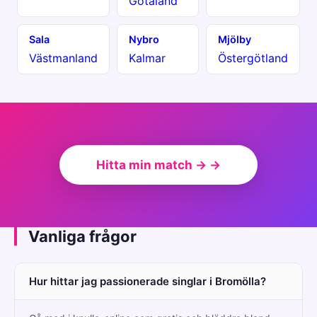
Götaland
Sala
Nybro
Mjölby
Västmanland
Kalmar
Östergötland
Hitta min match → →
Vanliga frågor
Hur hittar jag passionerade singlar i Bromölla?