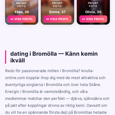
PRIVAT
PRIVAT
PRIVAT
FOTO
FOTO
FOTO
Ebba, 26
Emma, 37
Olivia, 30
👀 VISA PROFIL
👀 VISA PROFIL
👀 VISA PROFIL
dating i Bromölla — Känn kemin
ikväll
Redo för passionerade möten i Bromölla? knulla-
online.com kopplar ihop dig med de mest attraktiva och
äventyrliga singlarna i Bromölla och över hela Skåne.
Energin i Bromölla är oemotståndlig, och våra
medlemmar matchar den perfekt — djärva, självsäkra och
på jakt efter kopplingar drivna av riktig kemi. Oavsett om
du vill ha en spännande första dejt på Bromöllas hetaste