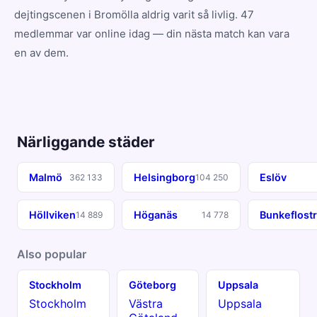
dejtingscenen i Bromölla aldrig varit så livlig. 47
medlemmar var online idag — din nästa match kan vara
en av dem.
Närliggande städer
Malmö
Helsingborg
Eslöv
362 133
104 250
Höllviken
Höganäs
Bunkeflost
14 889
14 778
Also popular
Stockholm
Göteborg
Uppsala
Stockholm
Västra
Uppsala