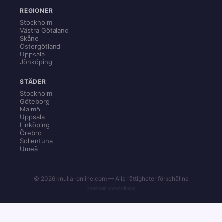
REGIONER
Stockholm
Västra Götaland
Skåne
Östergötland
Uppsala
Jönköping
STÄDER
Stockholm
Göteborg
Malmö
Uppsala
Linköping
Örebro
Sollentuna
Umeå
© 2026 knulla-online.com — Alla rättigheter förbehållna
Innehåller annonslänkar