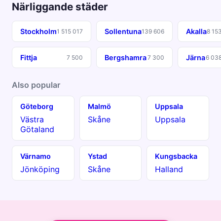
Närliggande städer
Stockholm
Sollentuna
Akalla
1 515 017
139 606
8 15
Fittja
Bergshamra
Järna
7 500
7 300
6 03
Also popular
Göteborg
Malmö
Uppsala
Västra
Skåne
Uppsala
Götaland
Värnamo
Ystad
Kungsbacka
Jönköping
Skåne
Halland