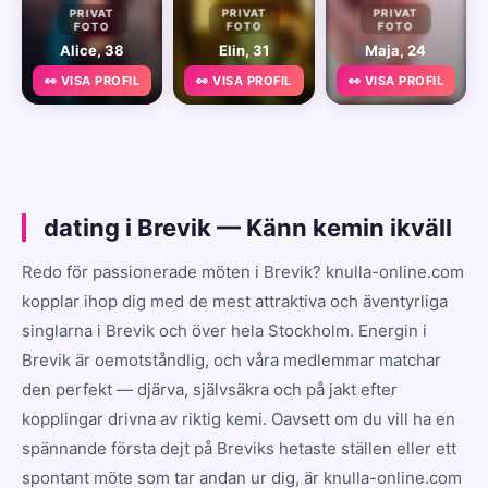
PRIVAT
PRIVAT
PRIVAT
FOTO
FOTO
FOTO
Alice, 38
Elin, 31
Maja, 24
👀 VISA PROFIL
👀 VISA PROFIL
👀 VISA PROFIL
dating i Brevik — Känn kemin ikväll
Redo för passionerade möten i Brevik? knulla-online.com
kopplar ihop dig med de mest attraktiva och äventyrliga
singlarna i Brevik och över hela Stockholm. Energin i
Brevik är oemotståndlig, och våra medlemmar matchar
den perfekt — djärva, självsäkra och på jakt efter
kopplingar drivna av riktig kemi. Oavsett om du vill ha en
spännande första dejt på Breviks hetaste ställen eller ett
spontant möte som tar andan ur dig, är knulla-online.com