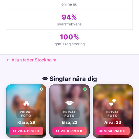
online nu
94%
svarsfrekvens
100%
gratis registrering
← Alla städer Stockholm
💋 Singlar nära dig
🔥
💋
💕
PRIVAT
PRIVAT
PRIVAT
FOTO
FOTO
FOTO
Klara, 29
Elsa, 22
Alva, 33
👀 VISA PROFIL
👀 VISA PROFIL
👀 VISA PROFIL