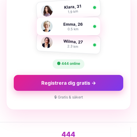
Klara, 31
1.9 km
Emma, 26
0.5 km
Wilma, 27
2.3 km
🟢 444 online
Registrera dig gratis →
🔒 Gratis & säkert
444