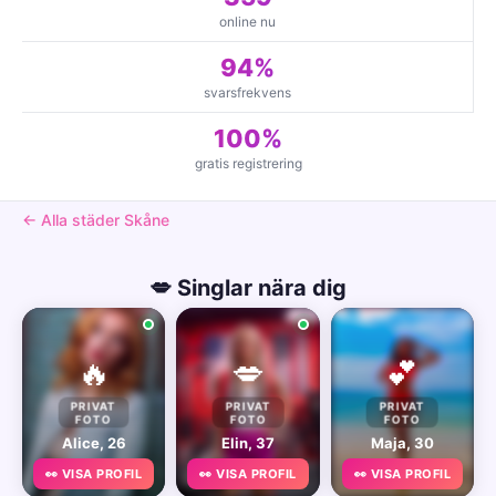
online nu
94%
svarsfrekvens
100%
gratis registrering
← Alla städer Skåne
💋 Singlar nära dig
🔥
💋
💕
PRIVAT
PRIVAT
PRIVAT
FOTO
FOTO
FOTO
Alice, 26
Elin, 37
Maja, 30
👀 VISA PROFIL
👀 VISA PROFIL
👀 VISA PROFIL