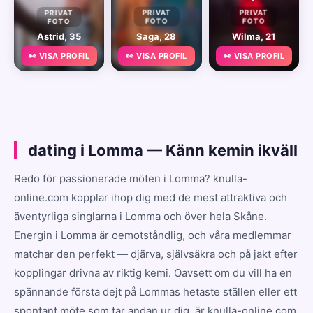
PRIVAT
PRIVAT
PRIVAT
FOTO
FOTO
FOTO
Astrid, 35
Saga, 28
Wilma, 21
👀 VISA PROFIL
👀 VISA PROFIL
👀 VISA PROFIL
dating i Lomma — Känn kemin ikväll
Redo för passionerade möten i Lomma? knulla-
online.com kopplar ihop dig med de mest attraktiva och
äventyrliga singlarna i Lomma och över hela Skåne.
Energin i Lomma är oemotståndlig, och våra medlemmar
matchar den perfekt — djärva, självsäkra och på jakt efter
kopplingar drivna av riktig kemi. Oavsett om du vill ha en
spännande första dejt på Lommas hetaste ställen eller ett
spontant möte som tar andan ur dig, är knulla-online.com