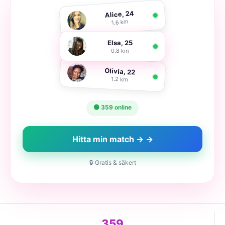
Alice, 24
1.6 km
Elsa, 25
0.8 km
Olivia, 22
1.2 km
🟢 359 online
Hitta min match → →
🔒 Gratis & säkert
359