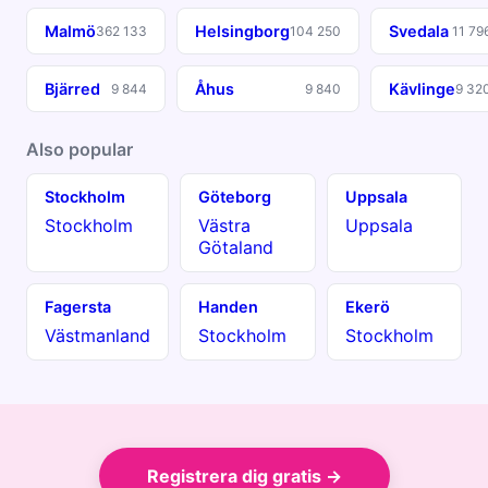
Malmö
Helsingborg
Svedala
362 133
104 250
11 79
Bjärred
Åhus
Kävlinge
9 844
9 840
9 32
Also popular
Stockholm
Göteborg
Uppsala
Stockholm
Västra
Uppsala
Götaland
Fagersta
Handen
Ekerö
Västmanland
Stockholm
Stockholm
Registrera dig gratis →