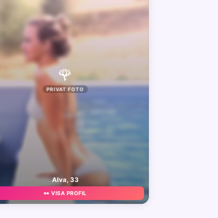
🌹
PRIVAT FOTO
Alva, 33
👀 VISA PROFIL