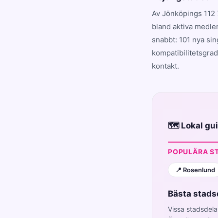
Av Jönköpings 112 
bland aktiva medle
snabbt: 101 nya sin
kompatibilitetsgrad
kontakt.
🗺️ Lokal g
POPULÄRA S
📍 Rosenlund
Bästa stadsd
Vissa stadsdela