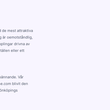
 de mest attraktiva
g är oemotståndlig,
plingar drivna av
ällen eller ett
spännande. Vår
ne.com blivit den
Jönköpings