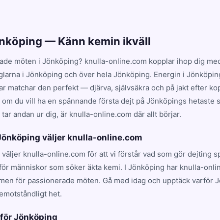
önköping — Känn kemin ikväll
ade möten i Jönköping? knulla-online.com kopplar ihop dig med
nglarna i Jönköping och över hela Jönköping. Energin i Jönköpin
 matchar den perfekt — djärva, självsäkra och på jakt efter kop
t om du vill ha en spännande första dejt på Jönköpings hetaste st
ar andan ur dig, är knulla-online.com där allt börjar.
 Jönköping väljer knulla-online.com
 väljer knulla-online.com för att vi förstår vad som gör dejting 
för människor som söker äkta kemi. I Jönköping har knulla-onli
rmen för passionerade möten. Gå med idag och upptäck varför 
emotståndligt het.
 för Jönköping