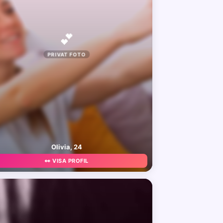
💕
PRIVAT FOTO
Olivia, 24
👀 VISA PROFIL