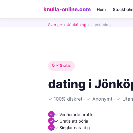
knulla-online.com
Hem
Stockhol
Sverige
›
Jönköping
›
Jönköping
🔒 ✓ Gratis
dating i Jönkö
✓ 100% diskret · ✓ Anonymt · ✓ Utan
✓ Verifierade profiler
✓ Gratis att börja
✓ Singlar nära dig