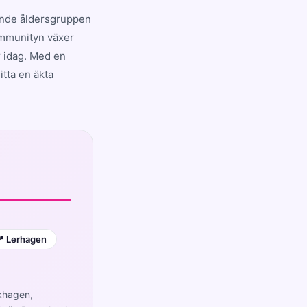
ande åldersgruppen
ommunityn växer
r idag. Med en
tta en äkta
 Lerhagen
Ekhagen,