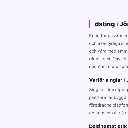
dating i J
Redo för passioner
och äventyrliga si
och våra medlemmar
riktig kemi. Oavset
spontant möte som t
Varför singlar i
Singlar i Jönköping
plattform är byggd 
föredragna plattfo
dejtingscen är så o
Dejtingstatistik