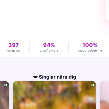
397
94%
100%
online nu
svarsfrekvens
gratis registrering
💋 Singlar nära dig