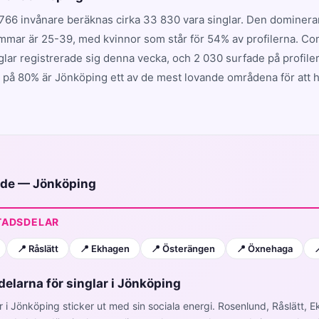
766 invånare beräknas cirka 33 830 vara singlar. Den dominer
mmar är 25-39, med kvinnor som står för 54% av profilerna. C
glar registrerade sig denna vecka, och 2 030 surfade på profile
 på 80% är Jönköping ett av de mest lovande områdena för att hi
uide — Jönköping
TADSDELAR
📍 Råslätt
📍 Ekhagen
📍 Österängen
📍 Öxnehaga

elarna för singlar i Jönköping
r i Jönköping sticker ut med sin sociala energi. Rosenlund, Råslätt, 