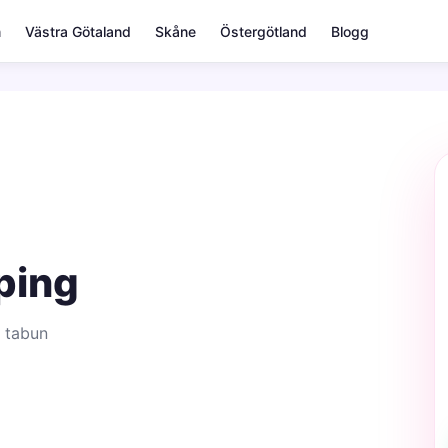
m
Västra Götaland
Skåne
Östergötland
Blogg
ping
 tabun