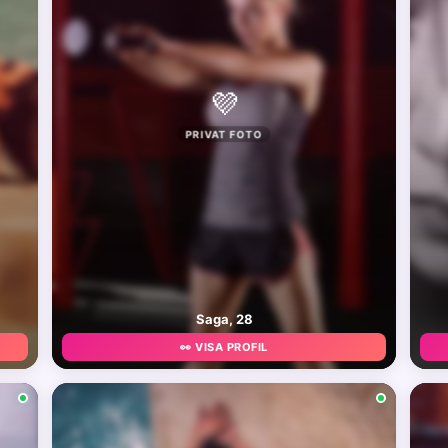
💜
PRIVAT FOTO
Saga, 28
👀 VISA PROFIL