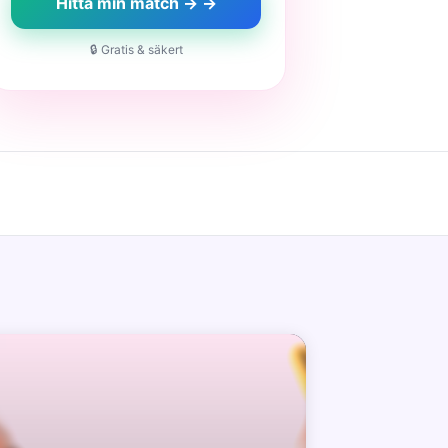
Hitta min match → →
🔒 Gratis & säkert