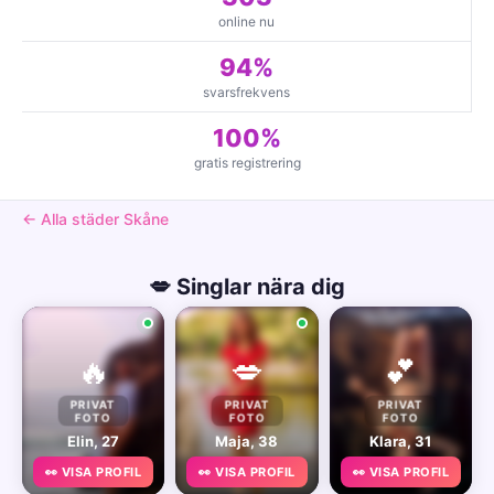
online nu
94%
svarsfrekvens
100%
gratis registrering
← Alla städer Skåne
💋 Singlar nära dig
🔥
💋
💕
PRIVAT
PRIVAT
PRIVAT
FOTO
FOTO
FOTO
Elin, 27
Maja, 38
Klara, 31
👀 VISA PROFIL
👀 VISA PROFIL
👀 VISA PROFIL