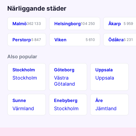
Närliggande städer
Malmö
Helsingborg
Åkarp
362 133
104 250
5 959
Perstorp
Viken
Ödåkra
5 847
5 610
5 231
Also popular
Stockholm
Göteborg
Uppsala
Stockholm
Västra
Uppsala
Götaland
Sunne
Enebyberg
Åre
Värmland
Stockholm
Jämtland