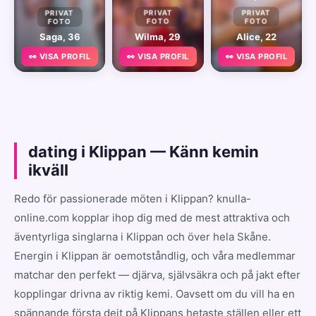
PRIVAT
PRIVAT
PRIVAT
FOTO
FOTO
FOTO
Saga, 36
Wilma, 29
Alice, 22
👀 VISA PROFIL
👀 VISA PROFIL
👀 VISA PROFIL
dating i Klippan — Känn kemin
ikväll
Redo för passionerade möten i Klippan? knulla-
online.com kopplar ihop dig med de mest attraktiva och
äventyrliga singlarna i Klippan och över hela Skåne.
Energin i Klippan är oemotståndlig, och våra medlemmar
matchar den perfekt — djärva, självsäkra och på jakt efter
kopplingar drivna av riktig kemi. Oavsett om du vill ha en
spännande första dejt på Klippans hetaste ställen eller ett