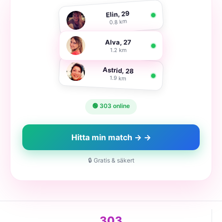
Elin, 29
0.8 km
Alva, 27
1.2 km
Astrid, 28
1.9 km
🟢 303 online
Hitta min match → →
🔒 Gratis & säkert
303