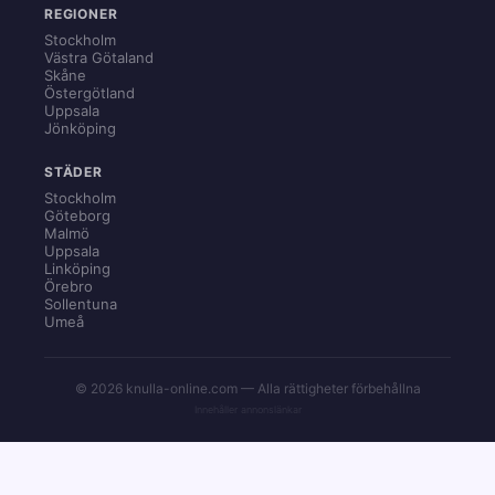
REGIONER
Stockholm
Västra Götaland
Skåne
Östergötland
Uppsala
Jönköping
STÄDER
Stockholm
Göteborg
Malmö
Uppsala
Linköping
Örebro
Sollentuna
Umeå
© 2026 knulla-online.com — Alla rättigheter förbehållna
Innehåller annonslänkar