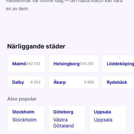
medlemmar var online idag — din nästa match kan vara
en av dem.
Närliggande städer
Malmö
Helsingborg
Löddeköpin
362 133
104 250
Dalby
Åkarp
Rydebäck
6 302
5 959
Also popular
Stockholm
Göteborg
Uppsala
Stockholm
Västra
Uppsala
Götaland