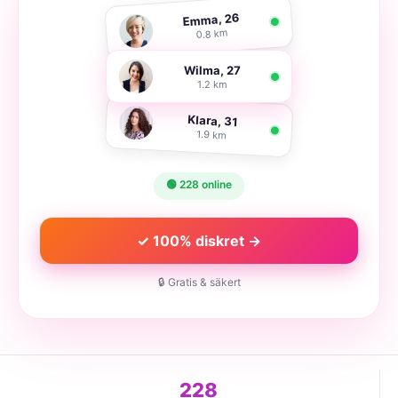
Emma, 26
0.8 km
Wilma, 27
1.2 km
Klara, 31
1.9 km
🟢 228 online
✓ 100% diskret →
🔒 Gratis & säkert
228