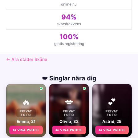
online nu
94%
svarsfrekvens
100%
gratis registrering
← Alla städer Skåne
💋 Singlar nära dig
🔥
💋
💕
PRIVAT
PRIVAT
PRIVAT
FOTO
FOTO
FOTO
Emma, 21
Olivia, 32
Astrid, 25
👀 VISA PROFIL
👀 VISA PROFIL
👀 VISA PROFIL