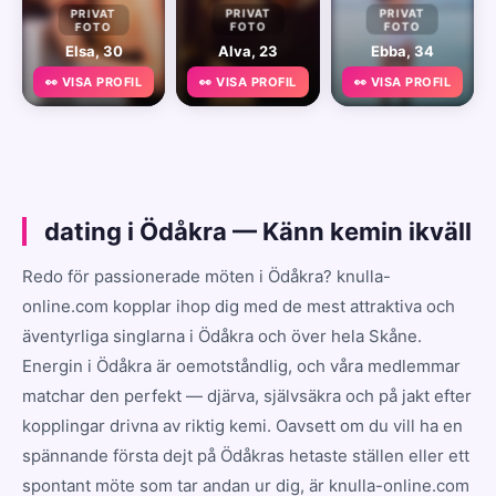
PRIVAT
PRIVAT
PRIVAT
FOTO
FOTO
FOTO
Elsa, 30
Alva, 23
Ebba, 34
👀 VISA PROFIL
👀 VISA PROFIL
👀 VISA PROFIL
dating i Ödåkra — Känn kemin ikväll
Redo för passionerade möten i Ödåkra? knulla-
online.com kopplar ihop dig med de mest attraktiva och
äventyrliga singlarna i Ödåkra och över hela Skåne.
Energin i Ödåkra är oemotståndlig, och våra medlemmar
matchar den perfekt — djärva, självsäkra och på jakt efter
kopplingar drivna av riktig kemi. Oavsett om du vill ha en
spännande första dejt på Ödåkras hetaste ställen eller ett
spontant möte som tar andan ur dig, är knulla-online.com