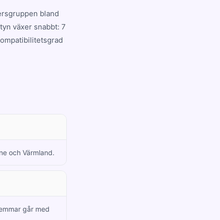
dersgruppen bland
tyn växer snabbt: 7
kompatibilitetsgrad
unne och Värmland.
dlemmar går med