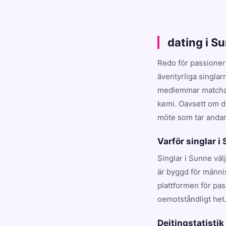
dating i S
Redo för passioner
äventyrliga singlar
medlemmar matchar d
kemi. Oavsett om du
möte som tar andan 
Varför singlar i
Singlar i Sunne väl
är byggd för männi
plattformen för pa
oemotståndligt het
Dejtingstatistik