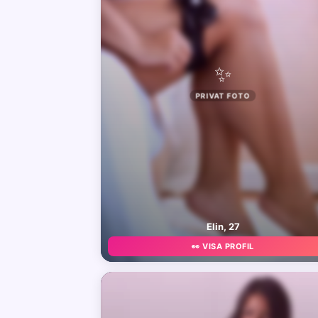
✨
PRIVAT FOTO
Elin, 27
👀 VISA PROFIL