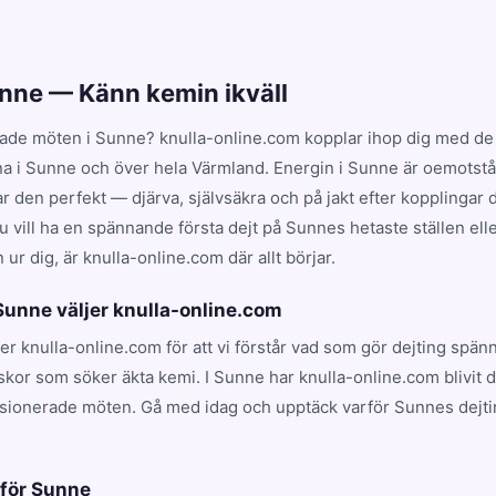
unne — Känn kemin ikväll
ade möten i Sunne? knulla-online.com kopplar ihop dig med de 
na i Sunne och över hela Värmland. Energin i Sunne är oemotstå
en perfekt — djärva, självsäkra och på jakt efter kopplingar dr
 vill ha en spännande första dejt på Sunnes hetaste ställen elle
ur dig, är knulla-online.com där allt börjar.
 Sunne väljer knulla-online.com
jer knulla-online.com för att vi förstår vad som gör dejting spän
skor som söker äkta kemi. I Sunne har knulla-online.com blivit 
ssionerade möten. Gå med idag och upptäck varför Sunnes dejti
.
 för Sunne