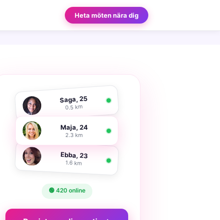
Heta möten nära dig
Saga, 25
0.5 km
Maja, 24
2.3 km
Ebba, 23
1.6 km
🟢 420 online