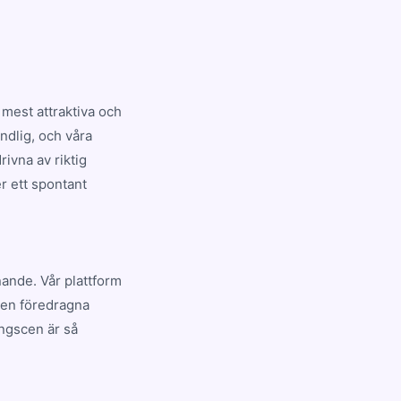
mest attraktiva och
ndlig, och våra
ivna av riktig
r ett spontant
nande. Vår plattform
den föredragna
ngscen är så