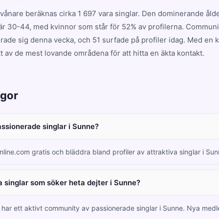
vånare beräknas cirka 1 697 vara singlar. Den dominerande ål
r 30-44, med kvinnor som står för 52% av profilerna. Communi
erade sig denna vecka, och 51 surfade på profiler idag. Med en 
 av de mest lovande områdena för att hitta en äkta kontakt.
ågor
passionerade singlar i Sunne?
nline.com gratis och bläddra bland profiler av attraktiva singlar i S
 singlar som söker heta dejter i Sunne?
m har ett aktivt community av passionerade singlar i Sunne. Nya me