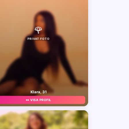
🌹
PRIVAT FOTO
Klara, 31
👀 VISA PROFIL