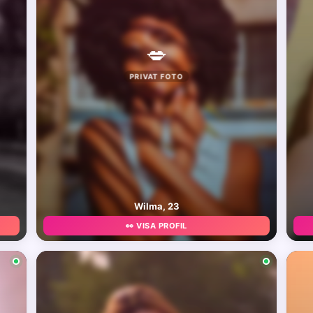
💋
PRIVAT FOTO
Wilma, 23
👀 VISA PROFIL