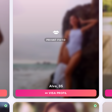
💋
PRIVAT FOTO
Alva, 35
👀 VISA PROFIL