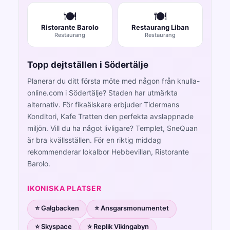
🍽️
🍽️
Ristorante Barolo
Restaurang Liban
Restaurang
Restaurang
Topp dejtställen i Södertälje
Planerar du ditt första möte med någon från knulla-
online.com i Södertälje? Staden har utmärkta
alternativ. För fikaälskare erbjuder Tidermans
Konditori, Kafe Tratten den perfekta avslappnade
miljön. Vill du ha något livligare? Templet, SneQuan
är bra kvällsställen. För en riktig middag
rekommenderar lokalbor Hebbevillan, Ristorante
Barolo.
IKONISKA PLATSER
⭐ Galgbacken
⭐ Ansgarsmonumentet
⭐ Skyspace
⭐ Replik Vikingabyn