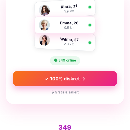
Klara, 31
1.9 km
Emma, 26
0.5 km
Wilma, 27
2.3 km
🟢 349 online
✓ 100% diskret →
🔒 Gratis & säkert
349