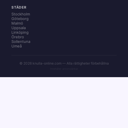
STÄDER
Stockholm
Göteborg
Malmö
Uppsala
Linköping
Örebro
Sollentuna
Umeå
© 2026 knulla-online.com — Alla rättigheter förbehållna
Innehåller annonslänkar