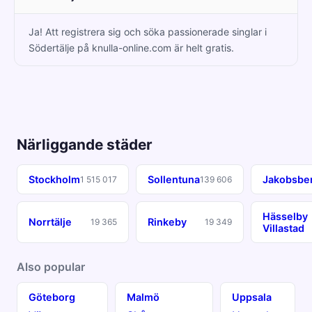
Ja! Att registrera sig och söka passionerade singlar i
Södertälje på knulla-online.com är helt gratis.
Närliggande städer
Stockholm
Sollentuna
Jakobsbe
1 515 017
139 606
Hässelby
Norrtälje
Rinkeby
19 365
19 349
Villastad
Also popular
Göteborg
Malmö
Uppsala