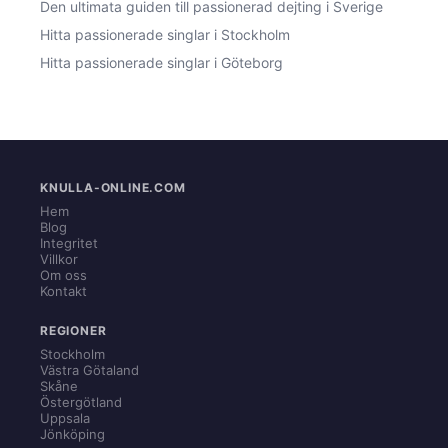
Den ultimata guiden till passionerad dejting i Sverige
Hitta passionerade singlar i Stockholm
Hitta passionerade singlar i Göteborg
KNULLA-ONLINE.COM
Hem
Blog
Integritet
Villkor
Om oss
Kontakt
REGIONER
Stockholm
Västra Götaland
Skåne
Östergötland
Uppsala
Jönköping