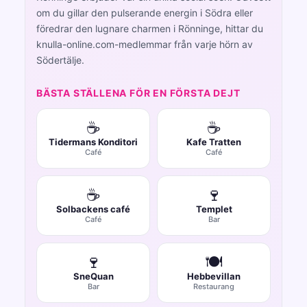
om du gillar den pulserande energin i Södra eller
föredrar den lugnare charmen i Rönninge, hittar du
knulla-online.com-medlemmar från varje hörn av
Södertälje.
BÄSTA STÄLLENA FÖR EN FÖRSTA DEJT
☕
☕
Tidermans Konditori
Kafe Tratten
Café
Café
☕
🍷
Solbackens café
Templet
Café
Bar
🍷
🍽️
SneQuan
Hebbevillan
Bar
Restaurang