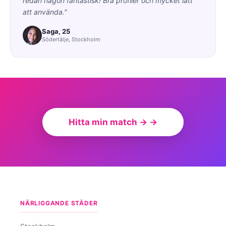
redan någon fantastisk! Bra profiler och mycket lätt
att använda."
Saga, 25
Södertälje, Stockholm
Hitta min match → →
NÄRLIGGANDE STÄDER