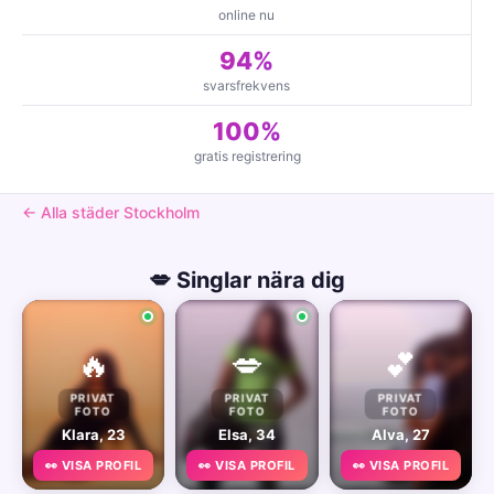
online nu
94%
svarsfrekvens
100%
gratis registrering
← Alla städer Stockholm
💋 Singlar nära dig
🔥
💋
💕
PRIVAT
PRIVAT
PRIVAT
FOTO
FOTO
FOTO
Klara, 23
Elsa, 34
Alva, 27
👀 VISA PROFIL
👀 VISA PROFIL
👀 VISA PROFIL