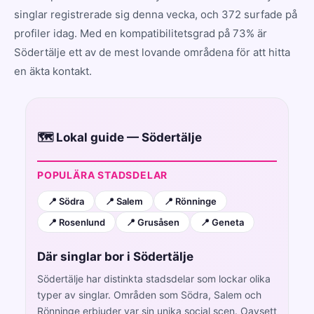
singlar registrerade sig denna vecka, och 372 surfade på
profiler idag. Med en kompatibilitetsgrad på 73% är
Södertälje ett av de mest lovande områdena för att hitta
en äkta kontakt.
🗺️ Lokal guide — Södertälje
POPULÄRA STADSDELAR
📍 Södra
📍 Salem
📍 Rönninge
📍 Rosenlund
📍 Grusåsen
📍 Geneta
Där singlar bor i Södertälje
Södertälje har distinkta stadsdelar som lockar olika
typer av singlar. Områden som Södra, Salem och
Rönninge erbjuder var sin unika social scen. Oavsett