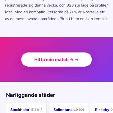
registrerade sig denna vecka, och 320 surfade på profiler
idag. Med en kompatibilitetsgrad på 76% är Norrtälje ett
av de mest lovande områdena för att hitta en äkta kontakt.
Hitta min match → →
Närliggande städer
Stockholm
Sollentuna
Rinkeby
1 515 017
139 606
19