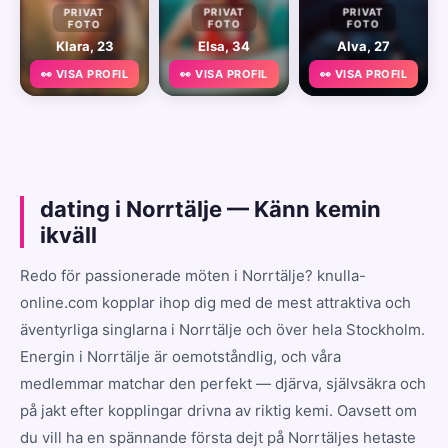
PRIVAT
PRIVAT
PRIVAT
FOTO
FOTO
FOTO
Klara, 23
Elsa, 34
Alva, 27
👀 VISA PROFIL
👀 VISA PROFIL
👀 VISA PROFIL
dating i Norrtälje — Känn kemin
ikväll
Redo för passionerade möten i Norrtälje? knulla-
online.com kopplar ihop dig med de mest attraktiva och
äventyrliga singlarna i Norrtälje och över hela Stockholm.
Energin i Norrtälje är oemotståndlig, och våra
medlemmar matchar den perfekt — djärva, självsäkra och
på jakt efter kopplingar drivna av riktig kemi. Oavsett om
du vill ha en spännande första dejt på Norrtäljes hetaste