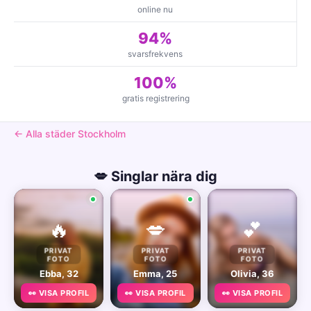
online nu
94%
svarsfrekvens
100%
gratis registrering
← Alla städer Stockholm
💋 Singlar nära dig
🔥
💋
💕
PRIVAT
PRIVAT
PRIVAT
FOTO
FOTO
FOTO
Ebba, 32
Emma, 25
Olivia, 36
👀 VISA PROFIL
👀 VISA PROFIL
👀 VISA PROFIL