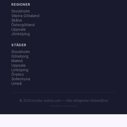
REGIONER
Stockholm
Västra Götaland
Skåne
Östergötland
Uppsala
Jönköping
STÄDER
Stockholm
Göteborg
Malmö
Uppsala
Linköping
Örebro
Sollentuna
Umeå
© 2026 knulla-online.com — Alla rättigheter förbehållna
Innehåller annonslänkar