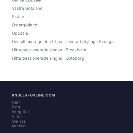
Västra Götaland
Skåne
Östergötland
Uppsala
Den ultimata guiden till passionerad dejting i Sverige
Hitta passionerade singlar i Stockholm
Hitta passionerade singlar i Göteborg
KNULLA-ONLINE.COM
Hem
Blog
Integritet
Villkor
Om oss
Kontakt