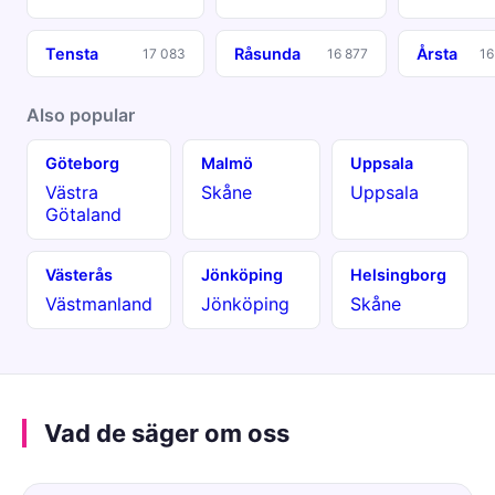
Tensta
Råsunda
Årsta
17 083
16 877
16
Also popular
Göteborg
Malmö
Uppsala
Västra
Skåne
Uppsala
Götaland
Västerås
Jönköping
Helsingborg
Västmanland
Jönköping
Skåne
Vad de säger om oss