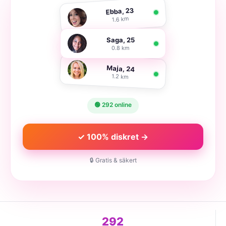
Ebba, 23
1.6 km
Saga, 25
0.8 km
Maja, 24
1.2 km
🟢 292 online
✓ 100% diskret →
🔒 Gratis & säkert
292