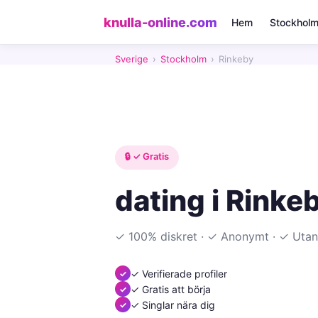
knulla-online.com
Hem
Stockhol
Sverige
›
Stockholm
›
Rinkeby
🔒 ✓ Gratis
dating i Rinke
✓ 100% diskret · ✓ Anonymt · ✓ Utan
✓ Verifierade profiler
✓ Gratis att börja
✓ Singlar nära dig