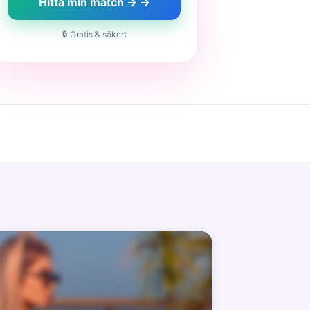
Hitta min match → →
🔒 Gratis & säkert