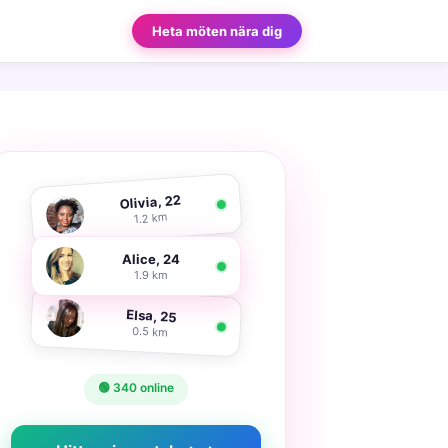
Heta möten nära dig
Olivia, 22
1.2 km
Alice, 24
1.9 km
Elsa, 25
0.5 km
🟢 340 online