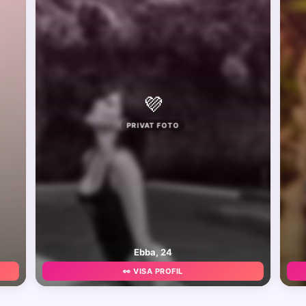
💜
PRIVAT FOTO
Ebba, 24
👀 VISA PROFIL