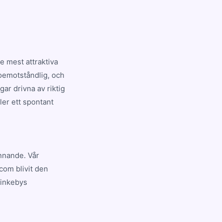
e mest attraktiva
 oemotståndlig, och
ar drivna av riktig
ler ett spontant
ännande. Vår
com blivit den
Rinkebys