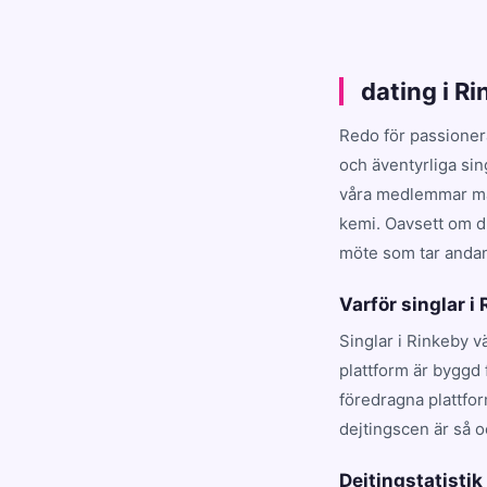
dating i R
Redo för passioner
och äventyrliga sin
våra medlemmar matc
kemi. Oavsett om du
möte som tar andan 
Varför singlar i
Singlar i Rinkeby v
plattform är byggd 
föredragna plattfo
dejtingscen är så o
Dejtingstatistik