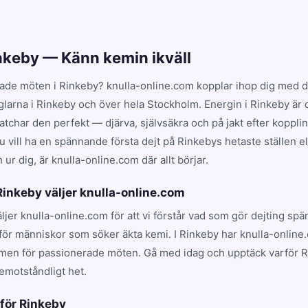
inkeby — Känn kemin ikväll
ade möten i Rinkeby? knulla-online.com kopplar ihop dig med d
glarna i Rinkeby och över hela Stockholm. Energin i Rinkeby är
har den perfekt — djärva, självsäkra och på jakt efter koppling
 vill ha en spännande första dejt på Rinkebys hetaste ställen el
ur dig, är knulla-online.com där allt börjar.
 Rinkeby väljer knulla-online.com
äljer knulla-online.com för att vi förstår vad som gör dejting sp
för människor som söker äkta kemi. I Rinkeby har knulla-online.
rmen för passionerade möten. Gå med idag och upptäck varför 
emotståndligt het.
 för Rinkeby