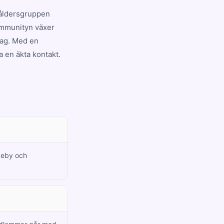
 åldersgruppen
ommunityn växer
dag. Med en
a en äkta kontakt.
nkeby och