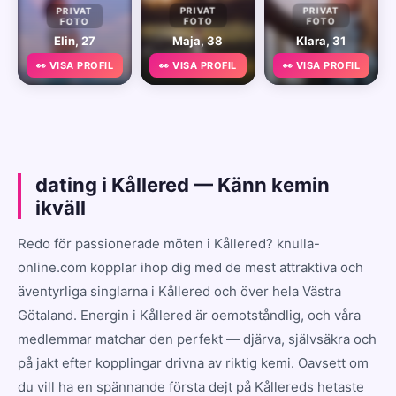
PRIVAT
PRIVAT
PRIVAT
FOTO
FOTO
FOTO
Elin, 27
Maja, 38
Klara, 31
👀 VISA PROFIL
👀 VISA PROFIL
👀 VISA PROFIL
dating i Kållered — Känn kemin
ikväll
Redo för passionerade möten i Kållered? knulla-
online.com kopplar ihop dig med de mest attraktiva och
äventyrliga singlarna i Kållered och över hela Västra
Götaland. Energin i Kållered är oemotståndlig, och våra
medlemmar matchar den perfekt — djärva, självsäkra och
på jakt efter kopplingar drivna av riktig kemi. Oavsett om
du vill ha en spännande första dejt på Kållereds hetaste