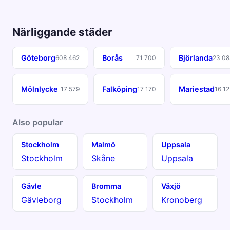
Närliggande städer
Göteborg
Borås
Björlanda
608 462
71 700
23 08
Mölnlycke
Falköping
Mariestad
17 579
17 170
16 12
Also popular
Stockholm
Malmö
Uppsala
Stockholm
Skåne
Uppsala
Gävle
Bromma
Växjö
Gävleborg
Stockholm
Kronoberg