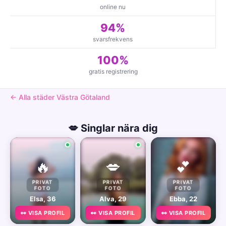
online nu
94%
svarsfrekvens
100%
gratis registrering
← Alla städer Västra Götaland
💋 Singlar nära dig
🔥
💋
💕
PRIVAT
PRIVAT
PRIVAT
FOTO
FOTO
FOTO
Elsa, 36
Alva, 29
Ebba, 22
👀 VISA PROFIL
👀 VISA PROFIL
👀 VISA PROFIL