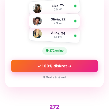
Elsa, 25
0.5 km
Olivia, 22
2.3 km
Alice, 24
1.6 km
🟢 272 online
✓ 100% diskret →
🔒 Gratis & säkert
272