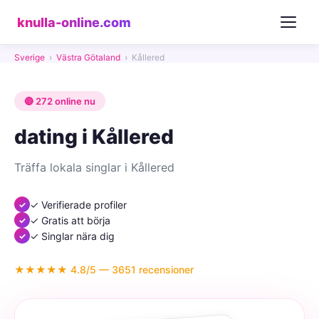
knulla-online.com
Sverige
›
Västra Götaland
›
Kållered
🔴 272 online nu
dating i Kållered
Träffa lokala singlar i Kållered
✓ Verifierade profiler
✓ Gratis att börja
✓ Singlar nära dig
★★★★★ 4.8/5 — 3651 recensioner