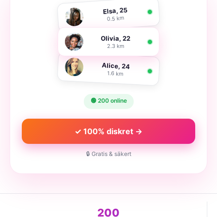
Elsa, 25
0.5 km
Olivia, 22
2.3 km
Alice, 24
1.6 km
🟢 200 online
✓ 100% diskret →
🔒 Gratis & säkert
200