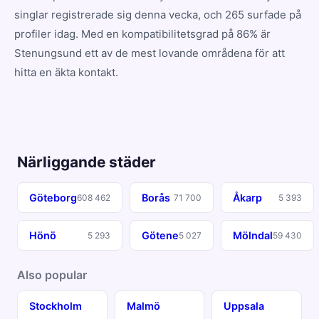
singlar registrerade sig denna vecka, och 265 surfade på
profiler idag. Med en kompatibilitetsgrad på 86% är
Stenungsund ett av de mest lovande områdena för att
hitta en äkta kontakt.
Närliggande städer
Göteborg
Borås
Åkarp
608 462
71 700
5 393
Hönö
Götene
Mölndal
5 293
5 027
59 430
Also popular
Stockholm
Malmö
Uppsala