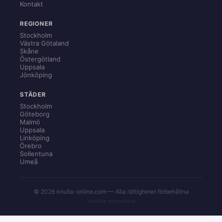
Kontakt
REGIONER
Stockholm
Västra Götaland
Skåne
Östergötland
Uppsala
Jönköping
STÄDER
Stockholm
Göteborg
Malmö
Uppsala
Linköping
Örebro
Sollentuna
Umeå
© 2026 knulla-online.com — Alla rättigheter förbehållna
Innehåller annonslänkar