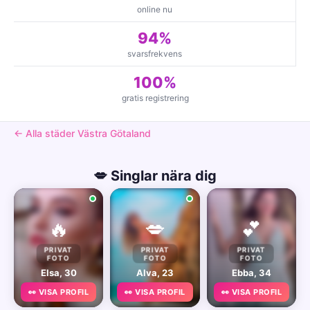
online nu
94%
svarsfrekvens
100%
gratis registrering
← Alla städer Västra Götaland
💋 Singlar nära dig
🔥
💋
💕
PRIVAT
PRIVAT
PRIVAT
FOTO
FOTO
FOTO
Elsa, 30
Alva, 23
Ebba, 34
👀 VISA PROFIL
👀 VISA PROFIL
👀 VISA PROFIL