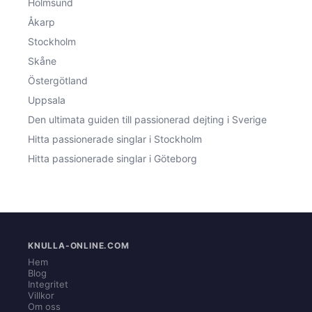
Holmsund
Åkarp
Stockholm
Skåne
Östergötland
Uppsala
Den ultimata guiden till passionerad dejting i Sverige
Hitta passionerade singlar i Stockholm
Hitta passionerade singlar i Göteborg
KNULLA-ONLINE.COM
Hem
Blog
Integritet
Villkor
Om oss