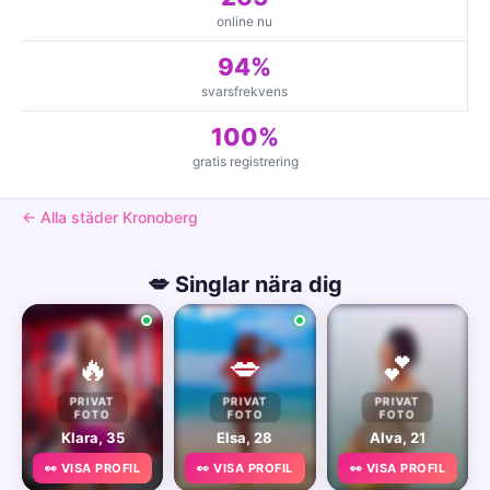
online nu
94%
svarsfrekvens
100%
gratis registrering
← Alla städer Kronoberg
💋 Singlar nära dig
🔥
💋
💕
PRIVAT
PRIVAT
PRIVAT
FOTO
FOTO
FOTO
Klara, 35
Elsa, 28
Alva, 21
👀 VISA PROFIL
👀 VISA PROFIL
👀 VISA PROFIL