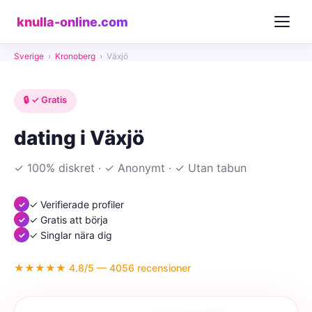
knulla-online.com
Sverige
›
Kronoberg
›
Växjö
🔒 ✓ Gratis
dating i Växjö
✓ 100% diskret · ✓ Anonymt · ✓ Utan tabun
✓ Verifierade profiler
✓ Gratis att börja
✓ Singlar nära dig
★★★★★ 4.8/5 — 4056 recensioner