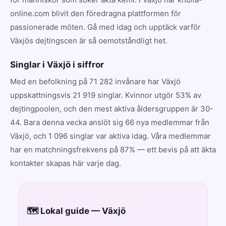
online.com blivit den föredragna plattformen för
passionerade möten. Gå med idag och upptäck varför
Växjös dejtingscen är så oemotståndligt het.
Singlar i Växjö i siffror
Med en befolkning på 71 282 invånare har Växjö
uppskattningsvis 21 919 singlar. Kvinnor utgör 53% av
dejtingpoolen, och den mest aktiva åldersgruppen är 30-
44. Bara denna vecka anslöt sig 66 nya medlemmar från
Växjö, och 1 096 singlar var aktiva idag. Våra medlemmar
har en matchningsfrekvens på 87% — ett bevis på att äkta
kontakter skapas här varje dag.
🗺️ Lokal guide — Växjö