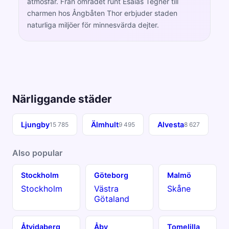
atmosfär. Från området runt Esaias Tegnér till
charmen hos Ångbåten Thor erbjuder staden
naturliga miljöer för minnesvärda dejter.
Närliggande städer
Ljungby
Älmhult
Alvesta
15 785
9 495
8 627
Also popular
Stockholm
Göteborg
Malmö
Stockholm
Västra
Skåne
Götaland
Åtvidaberg
Åby
Tomelilla