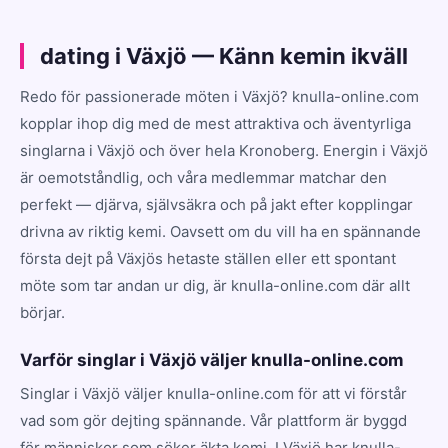
dating i Växjö — Känn kemin ikväll
Redo för passionerade möten i Växjö? knulla-online.com
kopplar ihop dig med de mest attraktiva och äventyrliga
singlarna i Växjö och över hela Kronoberg. Energin i Växjö
är oemotståndlig, och våra medlemmar matchar den
perfekt — djärva, självsäkra och på jakt efter kopplingar
drivna av riktig kemi. Oavsett om du vill ha en spännande
första dejt på Växjös hetaste ställen eller ett spontant
möte som tar andan ur dig, är knulla-online.com där allt
börjar.
Varför singlar i Växjö väljer knulla-online.com
Singlar i Växjö väljer knulla-online.com för att vi förstår
vad som gör dejting spännande. Vår plattform är byggd
för människor som söker äkta kemi. I Växjö har knulla-