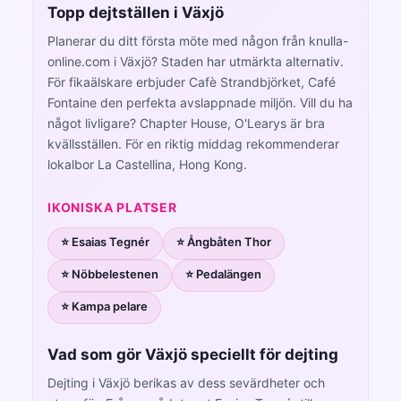
Topp dejtställen i Växjö
Planerar du ditt första möte med någon från knulla-
online.com i Växjö? Staden har utmärkta alternativ.
För fikaälskare erbjuder Cafè Strandbjörket, Café
Fontaine den perfekta avslappnade miljön. Vill du ha
något livligare? Chapter House, O'Learys är bra
kvällsställen. För en riktig middag rekommenderar
lokalbor La Castellina, Hong Kong.
IKONISKA PLATSER
⭐ Esaias Tegnér
⭐ Ångbåten Thor
⭐ Nöbbelestenen
⭐ Pedalängen
⭐ Kampa pelare
Vad som gör Växjö speciellt för dejting
Dejting i Växjö berikas av dess sevärdheter och