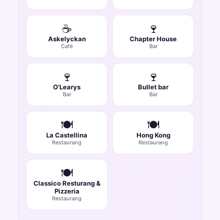
☕
🍷
Askelyckan
Chapter House
Café
Bar
🍷
🍷
O'Learys
Bullet bar
Bar
Bar
🍽️
🍽️
La Castellina
Hong Kong
Restaurang
Restaurang
🍽️
Classico Resturang &
Pizzeria
Restaurang