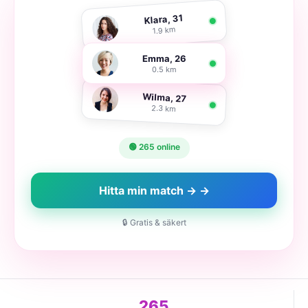
Klara, 31
1.9 km
Emma, 26
0.5 km
Wilma, 27
2.3 km
🟢 265 online
Hitta min match → →
🔒 Gratis & säkert
265