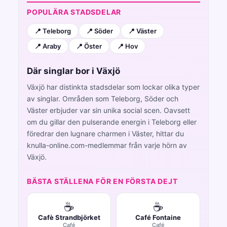
POPULÄRA STADSDELAR
📍 Teleborg
📍 Söder
📍 Väster
📍 Araby
📍 Öster
📍 Hov
Där singlar bor i Växjö
Växjö har distinkta stadsdelar som lockar olika typer
av singlar. Områden som Teleborg, Söder och
Väster erbjuder var sin unika social scen. Oavsett
om du gillar den pulserande energin i Teleborg eller
föredrar den lugnare charmen i Väster, hittar du
knulla-online.com-medlemmar från varje hörn av
Växjö.
BÄSTA STÄLLENA FÖR EN FÖRSTA DEJT
☕
☕
Cafè Strandbjörket
Café Fontaine
Café
Café