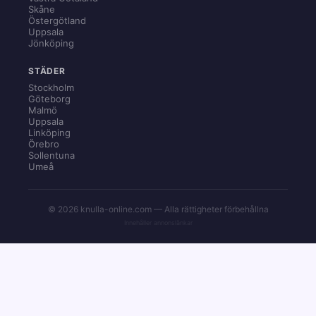
Skåne
Östergötland
Uppsala
Jönköping
STÄDER
Stockholm
Göteborg
Malmö
Uppsala
Linköping
Örebro
Sollentuna
Umeå
© 2026 knulla-online.com — Alla rättigheter förbehållna
Innehåller annonslänkar