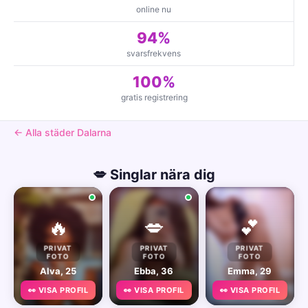
online nu
94%
svarsfrekvens
100%
gratis registrering
← Alla städer Dalarna
💋 Singlar nära dig
🔥
💋
💕
PRIVAT
PRIVAT
PRIVAT
FOTO
FOTO
FOTO
Alva, 25
Ebba, 36
Emma, 29
👀 VISA PROFIL
👀 VISA PROFIL
👀 VISA PROFIL