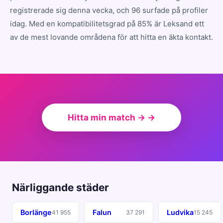
registrerade sig denna vecka, och 96 surfade på profiler
idag. Med en kompatibilitetsgrad på 85% är Leksand ett
av de mest lovande områdena för att hitta en äkta kontakt.
Hitta min match → →
Närliggande städer
Borlänge
Falun
Ludvika
41 955
37 291
15 245