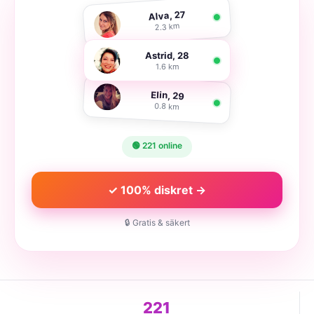
Alva, 27
2.3 km
Astrid, 28
1.6 km
Elin, 29
0.8 km
🟢 221 online
✓ 100% diskret →
🔒 Gratis & säkert
221