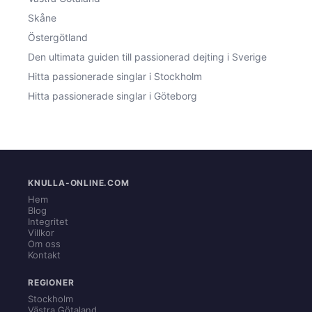
Skåne
Östergötland
Den ultimata guiden till passionerad dejting i Sverige
Hitta passionerade singlar i Stockholm
Hitta passionerade singlar i Göteborg
KNULLA-ONLINE.COM
Hem
Blog
Integritet
Villkor
Om oss
Kontakt
REGIONER
Stockholm
Västra Götaland