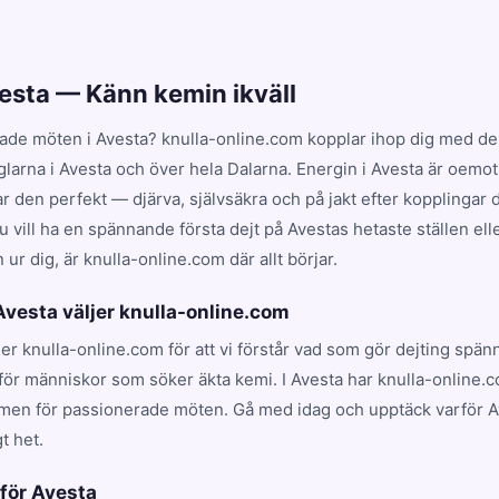
vesta — Känn kemin ikväll
ade möten i Avesta? knulla-online.com kopplar ihop dig med de 
glarna i Avesta och över hela Dalarna. Energin i Avesta är oemot
en perfekt — djärva, självsäkra och på jakt efter kopplingar dr
 vill ha en spännande första dejt på Avestas hetaste ställen ell
ur dig, är knulla-online.com där allt börjar.
 Avesta väljer knulla-online.com
ljer knulla-online.com för att vi förstår vad som gör dejting spä
för människor som söker äkta kemi. I Avesta har knulla-online.c
rmen för passionerade möten. Gå med idag och upptäck varför A
t het.
 för Avesta