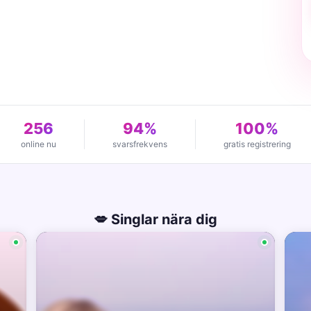
256
94%
100%
online nu
svarsfrekvens
gratis registrering
💋 Singlar nära dig