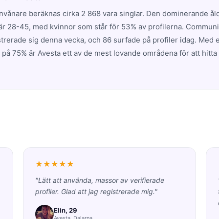
invånare beräknas cirka 2 868 vara singlar. Den dominerande å
r 28-45, med kvinnor som står för 53% av profilerna. Communi
strerade sig denna vecka, och 86 surfade på profiler idag. Med 
 på 75% är Avesta ett av de mest lovande områdena för att hitta 
★★★★★
"Lätt att använda, massor av verifierade
profiler. Glad att jag registrerade mig."
Elin, 29
Avesta, Dalarna