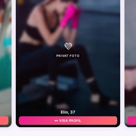
💜
PRIVAT FOTO
Elin, 37
👀 VISA PROFIL