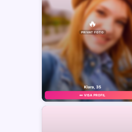
🔥
PRIVAT FOTO
Klara, 35
👀 VISA PROFIL