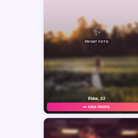
✨
PRIVAT FOTO
Ebba, 32
👀 VISA PROFIL