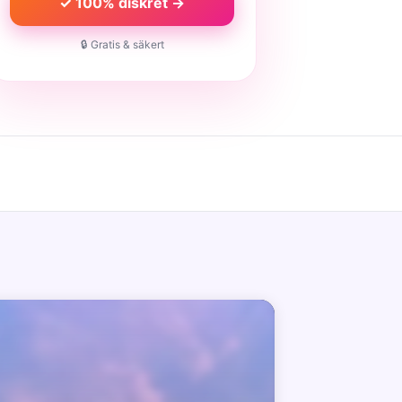
✓ 100% diskret →
🔒 Gratis & säkert