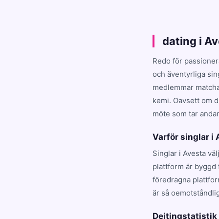
dating i A
Redo för passioner
och äventyrliga sin
medlemmar matchar d
kemi. Oavsett om du
möte som tar andan 
Varför singlar i
Singlar i Avesta vä
plattform är byggd 
föredragna plattfo
är så oemotståndlig
Dejtingstatistik