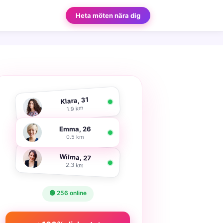
Heta möten nära dig
Klara, 31
1.9 km
Emma, 26
0.5 km
Wilma, 27
2.3 km
🟢 256 online