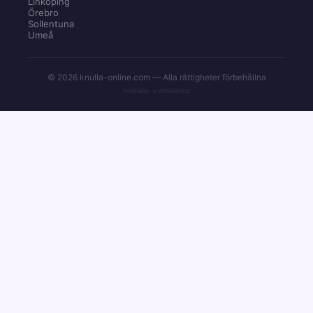
Linköping
Örebro
Sollentuna
Umeå
© 2026 knulla-online.com — Alla rättigheter förbehållna
Innehåller annonslänkar