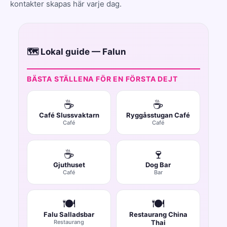
kontakter skapas här varje dag.
🗺️ Lokal guide — Falun
BÄSTA STÄLLENA FÖR EN FÖRSTA DEJT
☕
☕
Café Slussvaktarn
Ryggåsstugan Café
Café
Café
☕
🍷
Gjuthuset
Dog Bar
Café
Bar
🍽️
🍽️
Falu Salladsbar
Restaurang China
Restaurang
Thai