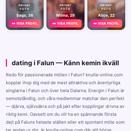
PRIVAT
PRIVAT
PRIVAT
FOTO
FOTO
FOTO
Saga, 36
Wilma, 29
Alice, 22
👀 VISA PROFIL
👀 VISA PROFIL
👀 VISA PROFIL
dating i Falun — Känn kemin ikväll
Redo för passionerade möten i Falun? knulla-online.com
kopplar ihop dig med de mest attraktiva och äventyrliga
singlarna i Falun och över hela Dalarna. Energin i Falun är
oemotståndlig, och våra medlemmar matchar den perfekt
— djärva, självsäkra och på jakt efter kopplingar drivna av
riktig kemi. Oavsett om du vill ha en spännande första
dejt på Faluns hetaste ställen eller ett spontant möte som
tar andan ur dig, är knulla-online.com där allt börjar.