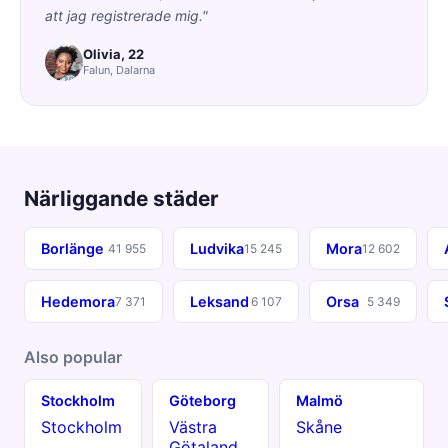
att jag registrerade mig."
Olivia, 22
Falun, Dalarna
Närliggande städer
Borlänge
Ludvika
Mora
41 955
15 245
12 602
Hedemora
Leksand
Orsa
7 371
6 107
5 349
Also popular
Stockholm
Göteborg
Malmö
Stockholm
Västra
Skåne
Götaland