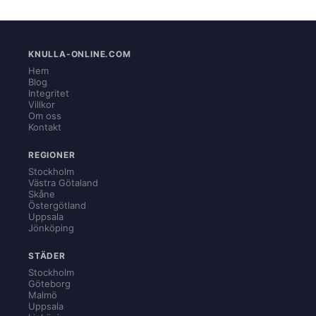
KNULLA-ONLINE.COM
Hem
Blog
Integritet
Villkor
Om oss
Kontakt
REGIONER
Stockholm
Västra Götaland
Skåne
Östergötland
Uppsala
Jönköping
STÄDER
Stockholm
Göteborg
Malmö
Uppsala