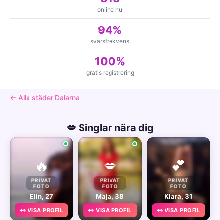
online nu
94%
svarsfrekvens
100%
gratis registrering
← Alla städer Dalarna
💋 Singlar nära dig
🔥
💋
💕
PRIVAT
PRIVAT
PRIVAT
FOTO
FOTO
FOTO
Elin, 27
Maja, 38
Klara, 31
👀 VISA PROFIL
👀 VISA PROFIL
👀 VISA PROFIL