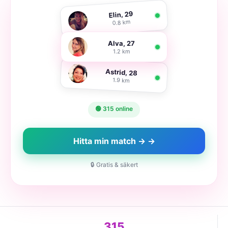
Elin, 29
0.8 km
Alva, 27
1.2 km
Astrid, 28
1.9 km
🟢 315 online
Hitta min match → →
🔒 Gratis & säkert
315