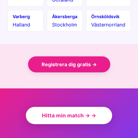
Varberg
Åkersberga
Örnsköldsvik
Halland
Stockholm
Västernorrland
Registrera dig gratis →
Hitta min match → →