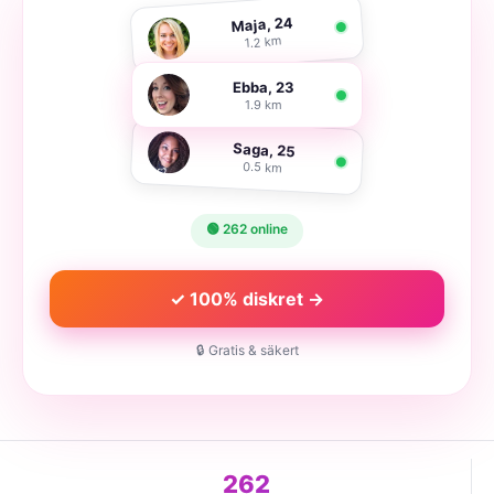
Maja, 24
1.2 km
Ebba, 23
1.9 km
Saga, 25
0.5 km
🟢 262 online
✓ 100% diskret →
🔒 Gratis & säkert
262