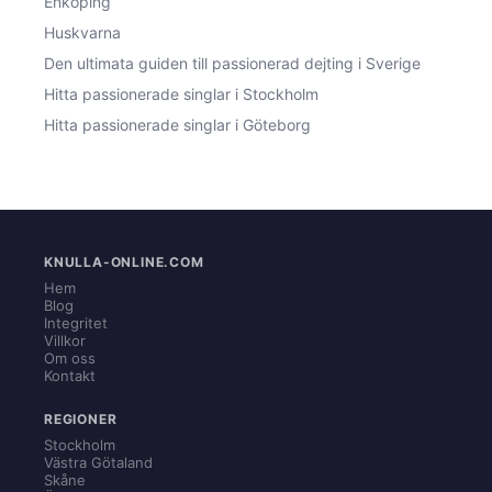
Enköping
Huskvarna
Den ultimata guiden till passionerad dejting i Sverige
Hitta passionerade singlar i Stockholm
Hitta passionerade singlar i Göteborg
KNULLA-ONLINE.COM
Hem
Blog
Integritet
Villkor
Om oss
Kontakt
REGIONER
Stockholm
Västra Götaland
Skåne