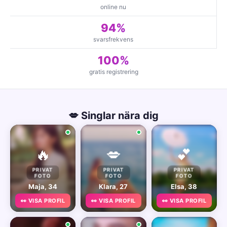
online nu
94%
svarsfrekvens
100%
gratis registrering
💋 Singlar nära dig
🔥
💋
💕
PRIVAT
PRIVAT
PRIVAT
FOTO
FOTO
FOTO
Maja, 34
Klara, 27
Elsa, 38
👀 VISA PROFIL
👀 VISA PROFIL
👀 VISA PROFIL