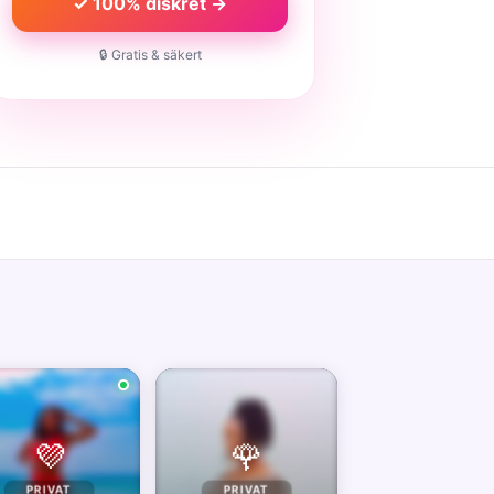
✓ 100% diskret →
🔒 Gratis & säkert
💜
🌹
PRIVAT
PRIVAT