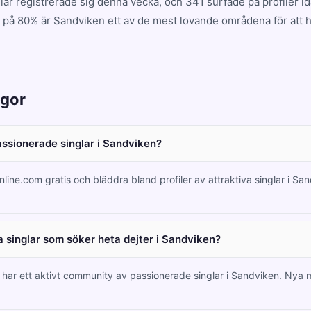
lar registrerade sig denna vecka, och 341 surfade på profiler i
 på 80% är Sandviken ett av de mest lovande områdena för att hi
ågor
passionerade singlar i Sandviken?
nline.com gratis och bläddra bland profiler av attraktiva singlar i Sa
 singlar som söker heta dejter i Sandviken?
m har ett aktivt community av passionerade singlar i Sandviken. Ny