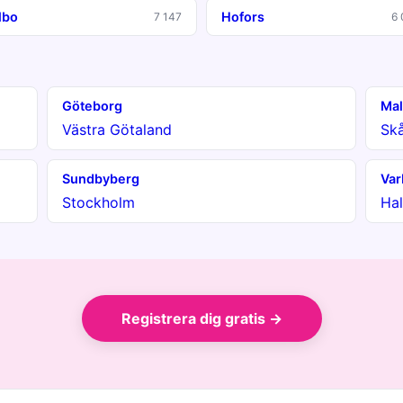
lbo
Hofors
7 147
6 
Göteborg
Ma
Västra Götaland
Sk
Sundbyberg
Var
Stockholm
Hal
Registrera dig gratis →