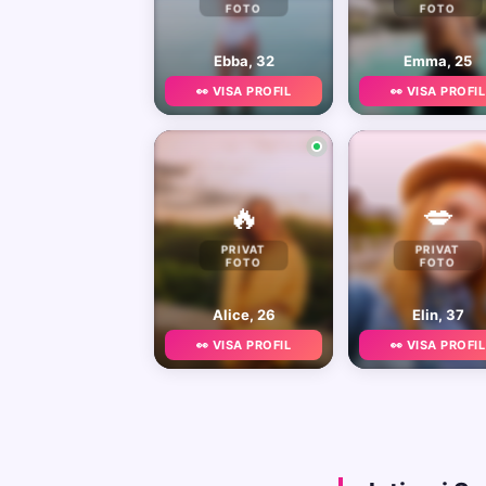
FOTO
FOTO
Ebba, 32
Emma, 25
👀 VISA PROFIL
👀 VISA PROFIL
🔥
💋
PRIVAT
PRIVAT
FOTO
FOTO
Alice, 26
Elin, 37
👀 VISA PROFIL
👀 VISA PROFIL