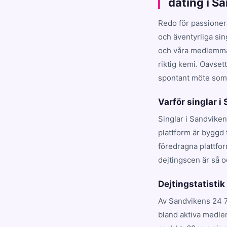
dating i S
Redo för passioner
och äventyrliga si
och våra medlemmar
riktig kemi. Oavset
spontant möte som t
Varför singlar i
Singlar i Sandviken
plattform är byggd 
föredragna plattfo
dejtingscen är så o
Dejtingstatistik
Av Sandvikens 24 7
bland aktiva medle