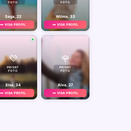
FOTO
FOTO
Saga, 22
Wilma, 33
👀 VISA PROFIL
👀 VISA PROFIL
💜
🌹
PRIVAT
PRIVAT
FOTO
FOTO
Elsa, 34
Alva, 27
👀 VISA PROFIL
👀 VISA PROFIL