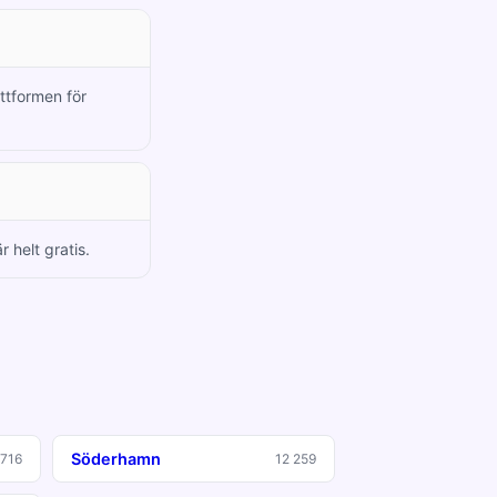
attformen för
 helt gratis.
Söderhamn
 716
12 259