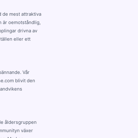
 de mest attraktiva
n är oemotståndlig,
plingar drivna av
ällen eller ett
spännande. Vår
ne.com blivit den
Sandvikens
de åldersgruppen
ommunityn växer