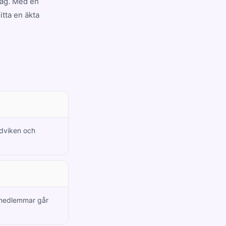
dag. Med en
tta en äkta
ndviken och
a medlemmar går