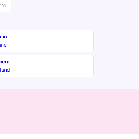
090
lmö
åne
berg
land