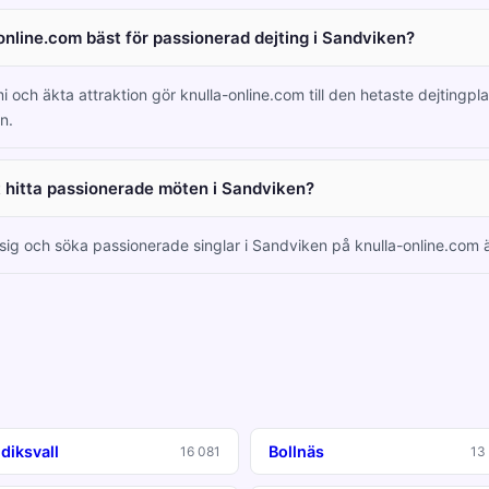
online.com bäst för passionerad dejting i Sandviken?
i och äkta attraktion gör knulla-online.com till den hetaste dejtingpl
n.
tt hitta passionerade möten i Sandviken?
 sig och söka passionerade singlar i Sandviken på knulla-online.com är
diksvall
Bollnäs
16 081
13