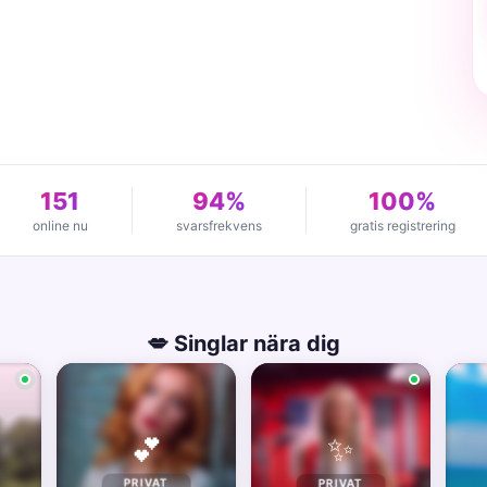
151
94%
100%
online nu
svarsfrekvens
gratis registrering
💋 Singlar nära dig
✨
💕
PRIVAT
PRIVAT