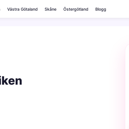
m
Västra Götaland
Skåne
Östergötland
Blogg
iken