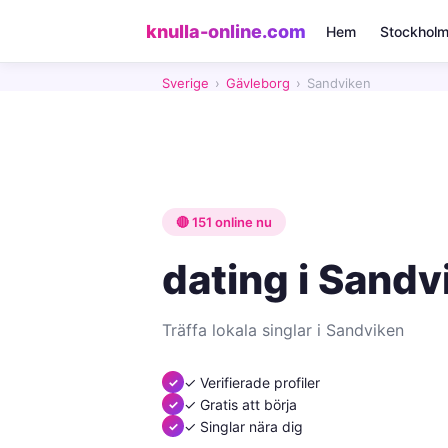
knulla-online.com
Hem
Stockhol
Sverige
›
Gävleborg
›
Sandviken
🔴 151 online nu
dating i Sandv
Träffa lokala singlar i Sandviken
✓ Verifierade profiler
✓ Gratis att börja
✓ Singlar nära dig