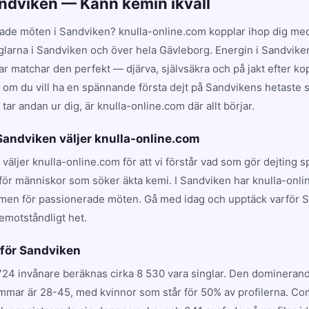
andviken — Känn kemin ikväll
ade möten i Sandviken? knulla-online.com kopplar ihop dig med
nglarna i Sandviken och över hela Gävleborg. Energin i Sandvike
 matchar den perfekt — djärva, självsäkra och på jakt efter kop
t om du vill ha en spännande första dejt på Sandvikens hetaste st
ar andan ur dig, är knulla-online.com där allt börjar.
 Sandviken väljer knulla-online.com
 väljer knulla-online.com för att vi förstår vad som gör dejting 
för människor som söker äkta kemi. I Sandviken har knulla-onli
rmen för passionerade möten. Gå med idag och upptäck varför 
emotståndligt het.
 för Sandviken
24 invånare beräknas cirka 8 530 vara singlar. Den domineran
mmar är 28-45, med kvinnor som står för 50% av profilerna. C