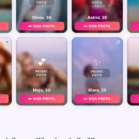
FOTO
FOTO
Olivia, 36
Astrid, 29
👀 VISA PROFIL
👀 VISA PROFIL
✨
💕
PRIVAT
PRIVAT
FOTO
FOTO
Maja, 30
Klara, 23
👀 VISA PROFIL
👀 VISA PROFIL