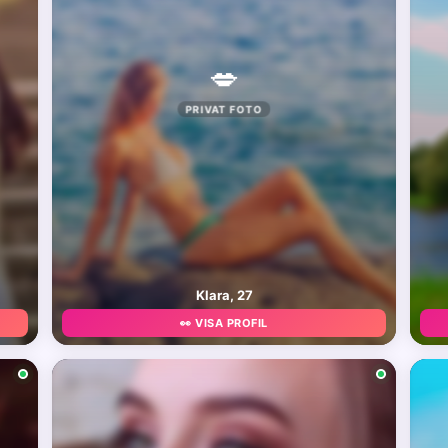
💋
PRIVAT FOTO
Klara, 27
👀 VISA PROFIL