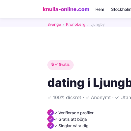
knulla-online.com
Hem
Stockhol
Sverige
›
Kronoberg
›
Ljungby
🔒 ✓ Gratis
dating i Ljung
✓ 100% diskret · ✓ Anonymt · ✓ Utan
✓ Verifierade profiler
✓ Gratis att börja
✓ Singlar nära dig