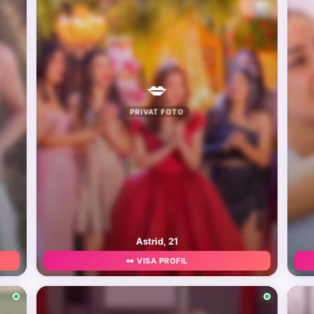
💋
PRIVAT FOTO
Astrid, 21
👀 VISA PROFIL