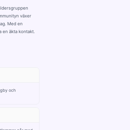
 åldersgruppen
ommunityn växer
dag. Med en
a en äkta kontakt.
ungby och