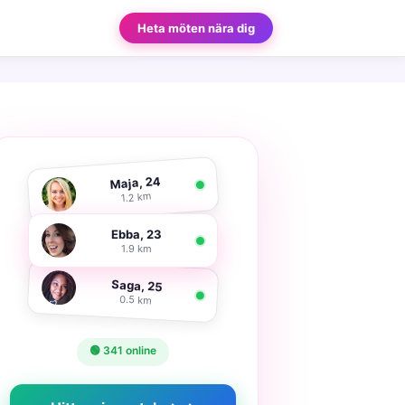
Heta möten nära dig
Maja, 24
1.2 km
Ebba, 23
1.9 km
Saga, 25
0.5 km
🟢 341 online