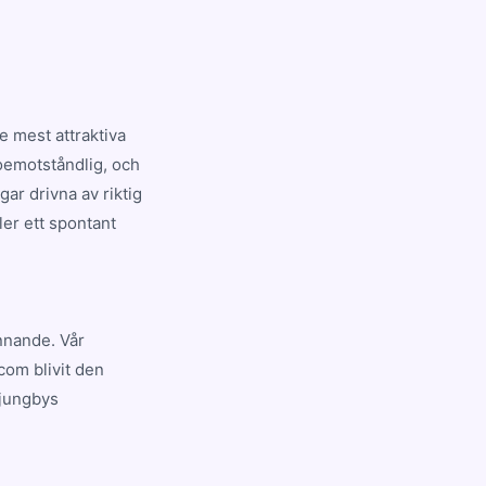
 mest attraktiva
 oemotståndlig, och
ar drivna av riktig
ler ett spontant
ännande. Vår
com blivit den
Ljungbys