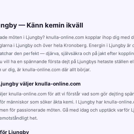
jungby — Känn kemin ikväll
ade möten i Ljungby? knulla-online.com kopplar ihop dig med de
glarna i Ljungby och över hela Kronoberg. Energin i Ljungby är
har den perfekt — djärva, självsäkra och på jakt efter koppling
 vill ha en spännande första dejt på Ljungbys hetaste ställen el
ur dig, är knulla-online.com där allt börjar.
 Ljungby väljer knulla-online.com
äljer knulla-online.com för att vi förstår vad som gör dejting sp
för människor som söker äkta kemi. I Ljungby har knulla-online.
rmen för passionerade möten. Gå med idag och upptäck varför 
emotståndligt het.
 för Ljungby