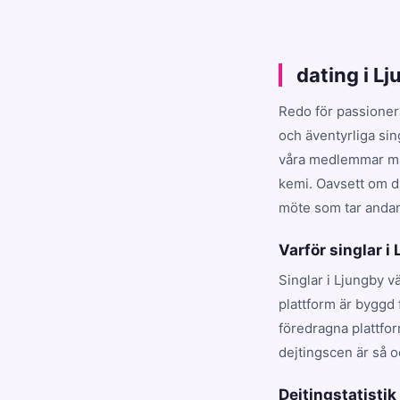
dating i L
Redo för passioner
och äventyrliga sin
våra medlemmar matc
kemi. Oavsett om du
möte som tar andan 
Varför singlar i
Singlar i Ljungby v
plattform är byggd 
föredragna plattfo
dejtingscen är så o
Dejtingstatistik