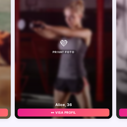
💜
PRIVAT FOTO
Alice, 36
👀 VISA PROFIL