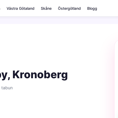
m
Västra Götaland
Skåne
Östergötland
Blogg
by, Kronoberg
 tabun