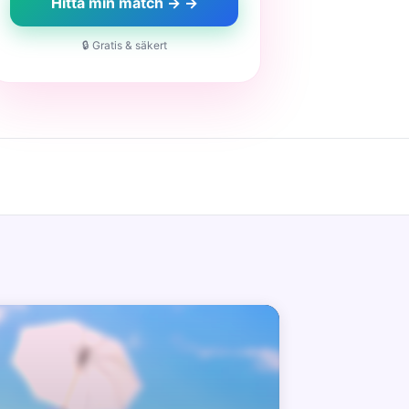
Hitta min match → →
🔒 Gratis & säkert