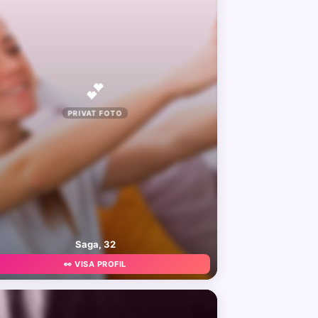
💕
PRIVAT FOTO
Saga, 32
👀 VISA PROFIL