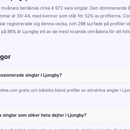
 invånare beräknas cirka 4 972 vara singlar. Den dominerande
mmar är 30-44, med kvinnor som står för 52% av profilerna. C
lar registrerade sig denna vecka, och 298 surfade på profiler i
 på 88% är Ljungby ett av de mest lovande områdena för att hitt
ågor
assionerade singlar i Ljungby?
nline.com gratis och bläddra bland profiler av attraktiva singlar i Lj
 singlar som söker heta dejter i Ljungby?