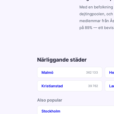
Med en befolkning 
dejtingpoolen, och
medlemmar från Åst
på 89% — ett bevis 
Närliggande städer
Malmö
He
362 133
Kristianstad
La
39 762
Also popular
Stockholm