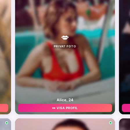
💋
PRIVAT FOTO
Alice, 24
👀 VISA PROFIL