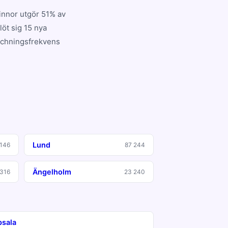
innor utgör 51% av
öt sig 15 nya
tchningsfrekvens
Lund
 146
87 244
Ängelholm
 316
23 240
sala