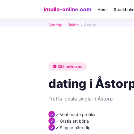
knulla-online.com
Hem
Stockhol
Sverige
›
Skåne
›
Åstorp
🔴 355 online nu
dating i Åstor
Träffa lokala singlar i Åstorp
✓ Verifierade profiler
✓ Gratis att börja
✓ Singlar nära dig