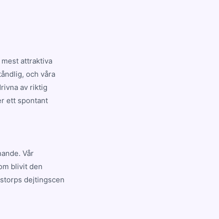
mest attraktiva
tåndlig, och våra
ivna av riktig
er ett spontant
nnande. Vår
om blivit den
storps dejtingscen