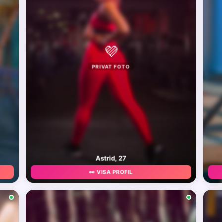
💜
PRIVAT FOTO
Astrid, 27
👀 VISA PROFIL