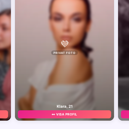
💜
PRIVAT FOTO
Klara, 21
👀 VISA PROFIL