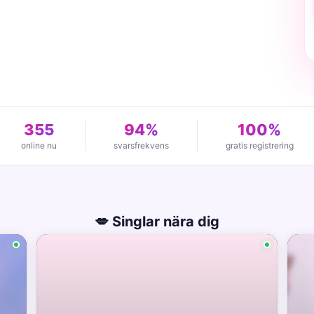
355
94%
100%
online nu
svarsfrekvens
gratis registrering
💋 Singlar nära dig