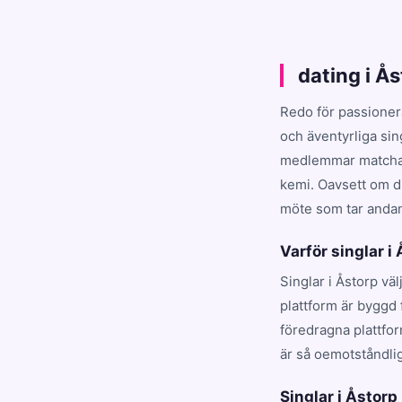
dating i Å
Redo för passioner
och äventyrliga sin
medlemmar matchar d
kemi. Oavsett om du
möte som tar andan 
Varför singlar i
Singlar i Åstorp vä
plattform är byggd 
föredragna plattfo
är så oemotståndlig
Singlar i Åstorp 