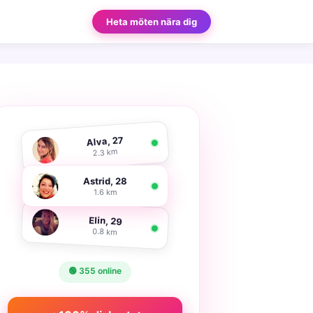
Heta möten nära dig
Alva, 27
2.3 km
Astrid, 28
1.6 km
Elin, 29
0.8 km
🟢 355 online