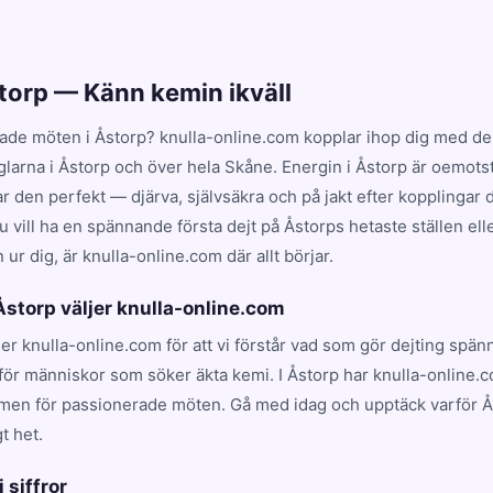
storp — Känn kemin ikväll
ade möten i Åstorp? knulla-online.com kopplar ihop dig med de 
glarna i Åstorp och över hela Skåne. Energin i Åstorp är oemots
en perfekt — djärva, självsäkra och på jakt efter kopplingar dr
 vill ha en spännande första dejt på Åstorps hetaste ställen ell
ur dig, är knulla-online.com där allt börjar.
 Åstorp väljer knulla-online.com
ljer knulla-online.com för att vi förstår vad som gör dejting spä
för människor som söker äkta kemi. I Åstorp har knulla-online.c
rmen för passionerade möten. Gå med idag och upptäck varför Å
t het.
i siffror