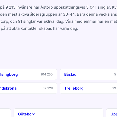
på 9 215 invånare har Åstorp uppskattningsvis 3 041 singlar. Kv
 den mest aktiva åldersgruppen är 30-44. Bara denna vecka ansl
orp, och 91 singlar var aktiva idag. Våra medlemmar har en ma
på att äkta kontakter skapas här varje dag.
lsingborg
Båstad
104 250
5
ndskrona
Trelleborg
32 229
29
Göteborg
Upp