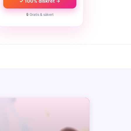
✓ 100% diskret →
🔒 Gratis & säkert