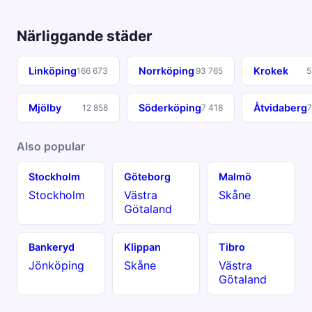
Närliggande städer
Linköping
Norrköping
Krokek
166 673
93 765
5
Mjölby
Söderköping
Åtvidaberg
12 858
7 418
7
Also popular
Stockholm
Göteborg
Malmö
Stockholm
Västra
Skåne
Götaland
Bankeryd
Klippan
Tibro
Jönköping
Skåne
Västra
Götaland