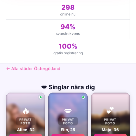
298
online nu
94%
svarsfrekvens
100%
gratis registrering
← Alla städer Östergötland
💋 Singlar nära dig
🔥
💋
💕
PRIVAT
PRIVAT
PRIVAT
FOTO
FOTO
FOTO
Alice, 32
Elin, 25
Maja, 36