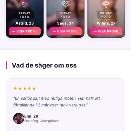
✨
💜
🌹
PRIVAT
PRIVAT
PRIVAT
FOTO
FOTO
FOTO
Astrid, 23
Saga, 34
Wilma, 27
👀 VISA PROFIL
👀 VISA PROFIL
👀 VISA PROFIL
Vad de säger om oss
★★★★★
"En seriös sajt med riktiga möten. Har haft ett
förhållande i 2 månader tack vare det."
Elin, 29
Finspång, Östergötland