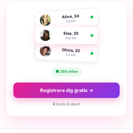
Alice, 24
1.6 km
Elsa, 25
0.8 km
Olivia, 22
1.2 km
🟢 298 online
Registrera dig gratis →
🔒 Gratis & säkert