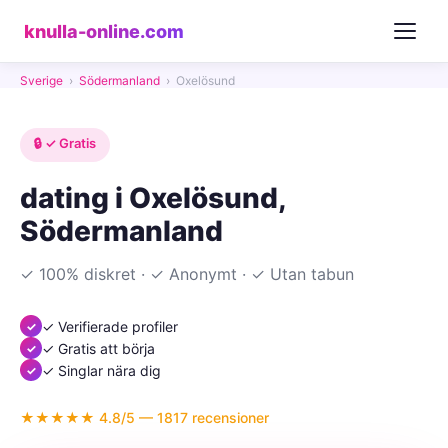
knulla-online.com
Sverige
›
Södermanland
›
Oxelösund
🔒 ✓ Gratis
dating i Oxelösund,
Södermanland
✓ 100% diskret · ✓ Anonymt · ✓ Utan tabun
✓ Verifierade profiler
✓ Gratis att börja
✓ Singlar nära dig
★★★★★ 4.8/5 — 1817 recensioner