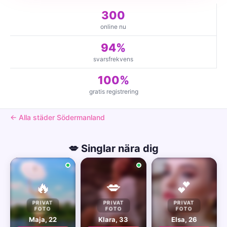
300
online nu
94%
svarsfrekvens
100%
gratis registrering
← Alla städer Södermanland
💋 Singlar nära dig
🔥
💋
💕
PRIVAT
PRIVAT
PRIVAT
FOTO
FOTO
FOTO
Maja, 22
Klara, 33
Elsa, 26