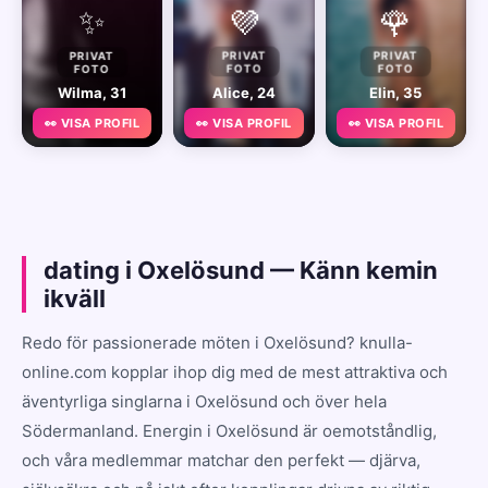
✨
💜
🌹
PRIVAT
PRIVAT
PRIVAT
FOTO
FOTO
FOTO
Wilma, 31
Alice, 24
Elin, 35
👀 VISA PROFIL
👀 VISA PROFIL
👀 VISA PROFIL
dating i Oxelösund — Känn kemin
ikväll
Redo för passionerade möten i Oxelösund? knulla-
online.com kopplar ihop dig med de mest attraktiva och
äventyrliga singlarna i Oxelösund och över hela
Södermanland. Energin i Oxelösund är oemotståndlig,
och våra medlemmar matchar den perfekt — djärva,