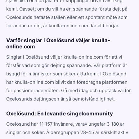
självsäkra och på jakt efter kopplingar drivna av riktig
kemi. Oavsett om du vill ha en spännande första dejt på
Oxelösunds hetaste ställen eller ett spontant möte som
tar andan ur dig, är knulla-online.com där allt börjar.
Varför singlar i Oxelösund väljer knulla-
online.com
Singlar i Oxelösund väljer knulla-online.com för att vi
förstår vad som gör dejting spännande. Vår plattform är
byggd för människor som söker äkta kemi. I Oxelösund
har knulla-online.com blivit den föredragna plattformen
för passionerade möten. Gå med idag och upptäck varför
Oxelösunds dejtingscen är så oemotståndligt het.
Oxelösund: En levande singelcommunity
Oxelösund har 11 157 invånare, varav ungefär 3 180 är
singlar och söker. Åldersgruppen 28-45 är särskilt aktiv