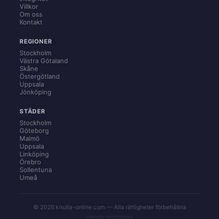
Villkor
Om oss
Kontakt
REGIONER
Stockholm
Västra Götaland
Skåne
Östergötland
Uppsala
Jönköping
STÄDER
Stockholm
Göteborg
Malmö
Uppsala
Linköping
Örebro
Sollentuna
Umeå
© 2026 knulla-online.com — Alla rättigheter förbehållna
Innehåller annonslänkar