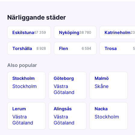
Närliggande städer
Eskilstuna
Nyköping
Katrineholm
67 359
38 780
23
Torshälla
Flen
Trosa
8 928
6 594
5
Also popular
Stockholm
Göteborg
Malmö
Stockholm
Västra
Skåne
Götaland
Lerum
Alingsås
Nacka
Västra
Västra
Stockholm
Götaland
Götaland