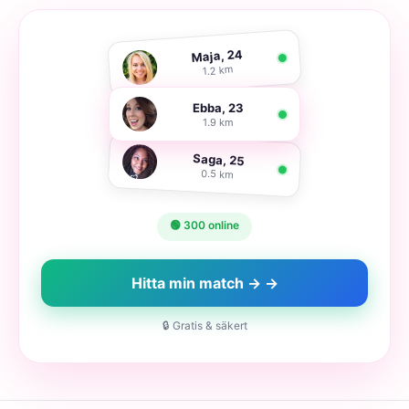
Maja, 24
1.2 km
Ebba, 23
1.9 km
Saga, 25
0.5 km
🟢 300 online
Hitta min match → →
🔒 Gratis & säkert