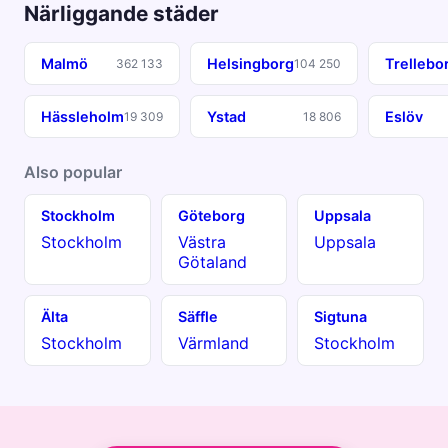
Närliggande städer
Malmö
Helsingborg
Trellebo
362 133
104 250
Hässleholm
Ystad
Eslöv
19 309
18 806
Also popular
Stockholm
Göteborg
Uppsala
Stockholm
Västra
Uppsala
Götaland
Älta
Säffle
Sigtuna
Stockholm
Värmland
Stockholm