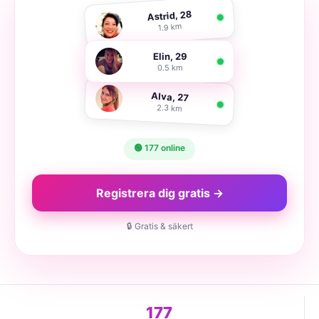
Astrid, 28
1.9 km
Elin, 29
0.5 km
Alva, 27
2.3 km
🟢 177 online
Registrera dig gratis →
🔒 Gratis & säkert
177