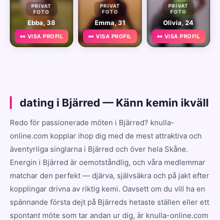
PRIVAT
PRIVAT
PRIVAT
FOTO
FOTO
FOTO
Ebba, 38
Emma, 31
Olivia, 24
👀 VISA PROFIL
👀 VISA PROFIL
👀 VISA PROFIL
dating i Bjärred — Känn kemin ikväll
Redo för passionerade möten i Bjärred? knulla-
online.com kopplar ihop dig med de mest attraktiva och
äventyrliga singlarna i Bjärred och över hela Skåne.
Energin i Bjärred är oemotståndlig, och våra medlemmar
matchar den perfekt — djärva, självsäkra och på jakt efter
kopplingar drivna av riktig kemi. Oavsett om du vill ha en
spännande första dejt på Bjärreds hetaste ställen eller ett
spontant möte som tar andan ur dig, är knulla-online.com