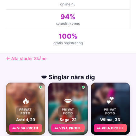
online nu
94%
svarsfrekvens
100%
gratis registrering
← Alla städer Skåne
💋 Singlar nära dig
🔥
💋
💕
PRIVAT
PRIVAT
PRIVAT
FOTO
FOTO
FOTO
Astrid, 29
Saga, 22
Wilma, 33
👀 VISA PROFIL
👀 VISA PROFIL
👀 VISA PROFIL