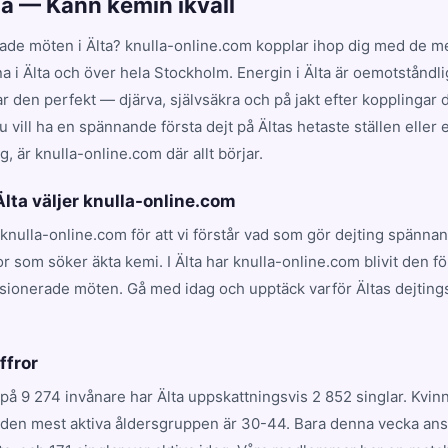
lta — Känn kemin ikväll
ade möten i Älta? knulla-online.com kopplar ihop dig med de me
na i Älta och över hela Stockholm. Energin i Älta är oemotståndli
en perfekt — djärva, självsäkra och på jakt efter kopplingar dr
 vill ha en spännande första dejt på Ältas hetaste ställen eller 
, är knulla-online.com där allt börjar.
 Älta väljer knulla-online.com
r knulla-online.com för att vi förstår vad som gör dejting spännan
 som söker äkta kemi. I Älta har knulla-online.com blivit den f
ssionerade möten. Gå med idag och upptäck varför Ältas dejting
.
iffror
på 9 274 invånare har Älta uppskattningsvis 2 852 singlar. Kvin
 den mest aktiva åldersgruppen är 30-44. Bara denna vecka ans