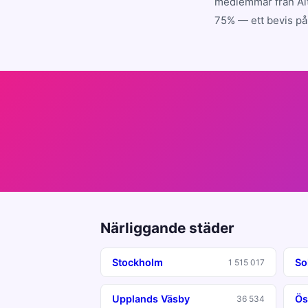
medlemmar från Ält
75% — ett bevis på 
Närliggande städer
Stockholm
So
1 515 017
Upplands Väsby
Ös
36 534