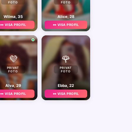
FOTO
FOTO
Wilma, 35
Alice, 28
👀 VISA PROFIL
👀 VISA PROFIL
💜
🌹
PRIVAT
PRIVAT
FOTO
FOTO
Alva, 29
Ebba, 22
👀 VISA PROFIL
👀 VISA PROFIL