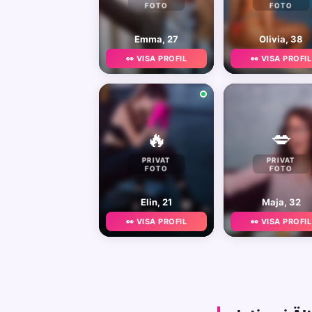
FOTO
FOTO
Emma, 27
Olivia, 38
👀 VISA PROFIL
👀 VISA PROFIL
🔥
💋
PRIVAT
PRIVAT
FOTO
FOTO
Elin, 21
Maja, 32
👀 VISA PROFIL
👀 VISA PROFIL