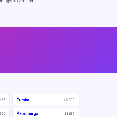
chningsfrekvens på
Tumba
466
40 832
Åkersberga
529
32 659