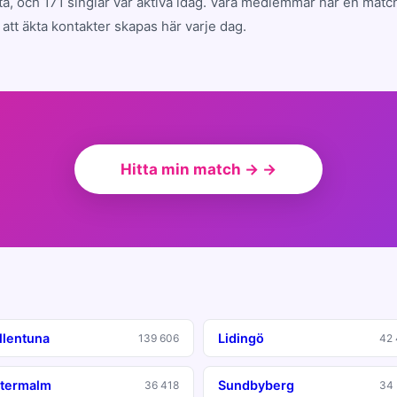
a, och 171 singlar var aktiva idag. Våra medlemmar har en mat
att äkta kontakter skapas här varje dag.
Hitta min match → →
llentuna
Lidingö
139 606
42 
termalm
Sundbyberg
36 418
34 