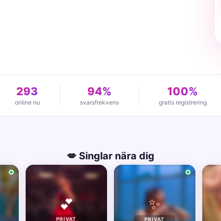
293
94%
100%
online nu
svarsfrekvens
gratis registrering
💋 Singlar nära dig
✨
💕
PRIVAT
PRIVAT