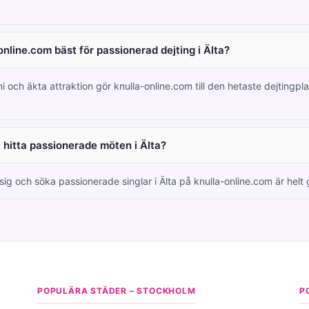
online.com bäst för passionerad dejting i Älta?
i och äkta attraktion gör knulla-online.com till den hetaste dejtingpl
t hitta passionerade möten i Älta?
 sig och söka passionerade singlar i Älta på knulla-online.com är helt g
POPULÄRA STÄDER – STOCKHOLM
P