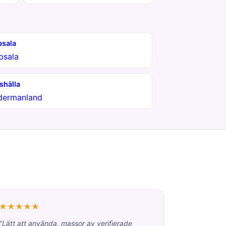
sala
psala
shälla
dermanland
★★★★★
"Lätt att använda, massor av verifierade