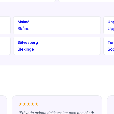
Malmö
Upp
Skåne
Up
Sölvesborg
Tor
Blekinge
Sö
★★★★★
"Prövade många dejtingsajter men den här är