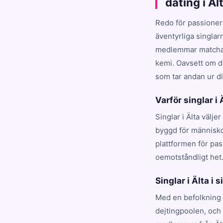
dating i Ä
Redo för passioner
äventyrliga singlar
medlemmar matchar d
kemi. Oavsett om du
som tar andan ur dig
Varför singlar i
Singlar i Älta välje
byggd för människor
plattformen för pa
oemotståndligt het
Singlar i Älta i s
Med en befolkning 
dejtingpoolen, och