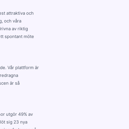
st attraktiva och
g, och våra
ivna av riktig
ett spontant möte
de. Vår plattform är
öredragna
scen är så
nor utgör 49% av
löt sig 23 nya