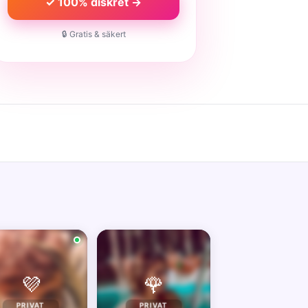
✓ 100% diskret →
🔒 Gratis & säkert
💜
🌹
PRIVAT
PRIVAT