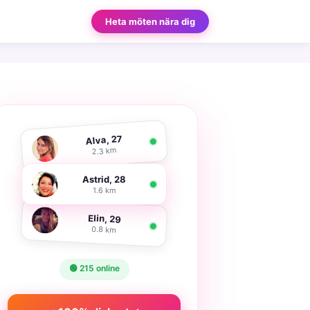
Heta möten nära dig
Alva, 27
2.3 km
Astrid, 28
1.6 km
Elin, 29
0.8 km
🟢 215 online