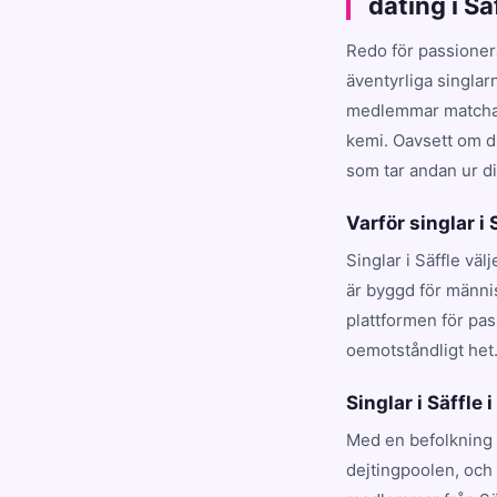
dating i Sä
Redo för passioner
äventyrliga singlar
medlemmar matchar d
kemi. Oavsett om du
som tar andan ur dig
Varför singlar i
Singlar i Säffle vä
är byggd för männis
plattformen för pa
oemotståndligt het
Singlar i Säffle i
Med en befolkning 
dejtingpoolen, och