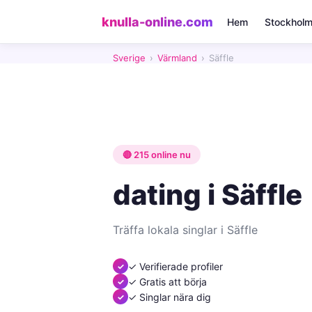
knulla-online.com
Hem
Stockhol
Sverige
›
Värmland
›
Säffle
🔴 215 online nu
dating i Säffle
Träffa lokala singlar i Säffle
✓ Verifierade profiler
✓ Gratis att börja
✓ Singlar nära dig