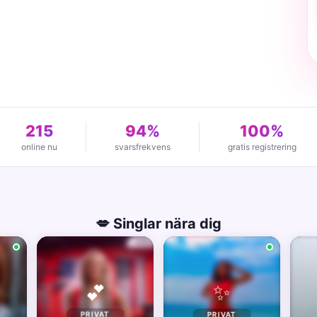
215
94%
100%
online nu
svarsfrekvens
gratis registrering
💋 Singlar nära dig
✨
💕
PRIVAT
PRIVAT