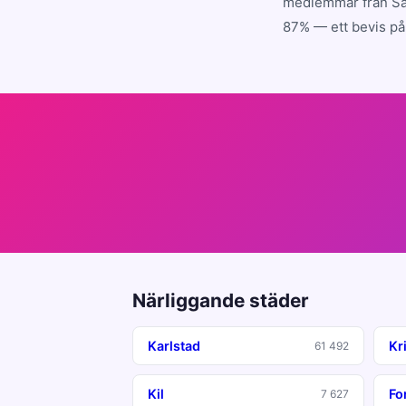
medlemmar från Säf
87% — ett bevis på 
Närliggande städer
Karlstad
Kr
61 492
Kil
Fo
7 627