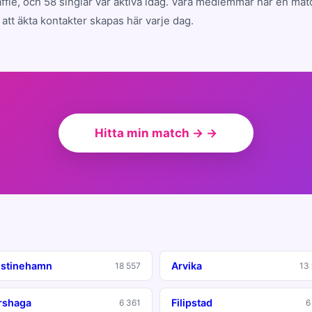
fle, och 58 singlar var aktiva idag. Våra medlemmar har en ma
att äkta kontakter skapas här varje dag.
Hitta min match → →
istinehamn
Arvika
18 557
13
rshaga
Filipstad
6 361
6