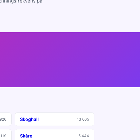
tchningsfrekvens på
Skoghall
 926
13 605
Skåre
 119
5 444