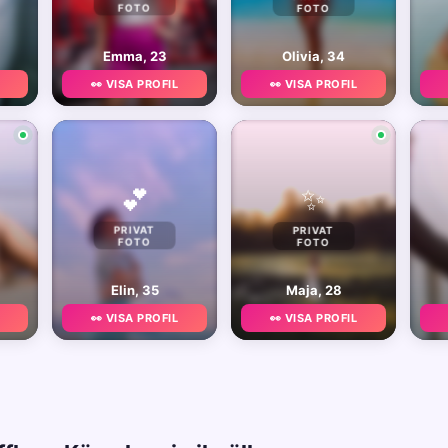
FOTO
FOTO
Emma, 23
Olivia, 34
👀 VISA PROFIL
👀 VISA PROFIL
✨
💕
PRIVAT
PRIVAT
FOTO
FOTO
Elin, 35
Maja, 28
👀 VISA PROFIL
👀 VISA PROFIL