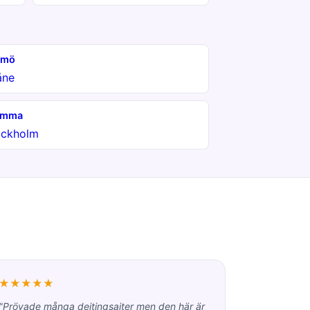
lmö
åne
omma
ockholm
★★★★★
"Prövade många dejtingsajter men den här är