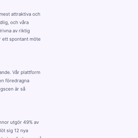
mest attraktiva och
dlig, och våra
ivna av riktig
r ett spontant möte
nande. Vår plattform
den föredragna
ngscen är så
innor utgör 49% av
öt sig 12 nya