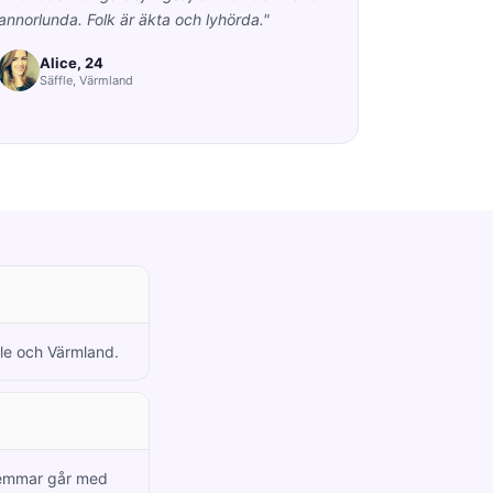
annorlunda. Folk är äkta och lyhörda."
Alice, 24
Säffle, Värmland
fle och Värmland.
dlemmar går med