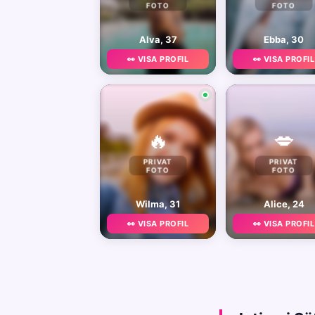
FOTO
FOTO
Alva, 37
Ebba, 30
👀 VISA PROFIL
👀 VISA PROFIL
🔥
💋
PRIVAT
PRIVAT
FOTO
FOTO
Wilma, 31
Alice, 24
👀 VISA PROFIL
👀 VISA PROFIL