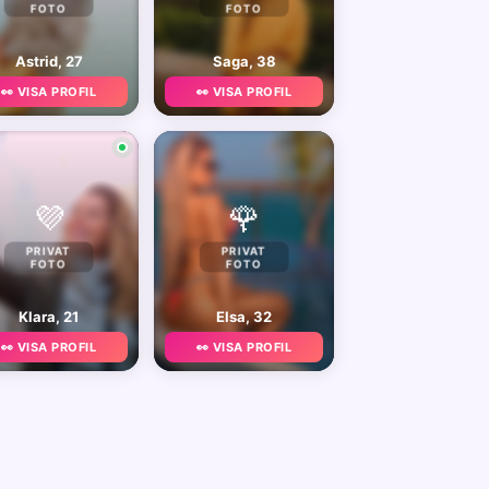
FOTO
FOTO
Astrid, 27
Saga, 38
👀 VISA PROFIL
👀 VISA PROFIL
💜
🌹
PRIVAT
PRIVAT
FOTO
FOTO
Klara, 21
Elsa, 32
👀 VISA PROFIL
👀 VISA PROFIL