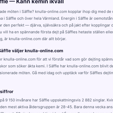
ffle — Känn kemin ikväll
ade möten i Säffle? knulla-online.com kopplar ihop dig med de 
na i Säffle och över hela Värmland. Energin i Säffle är oemotstån
en perfekt — djärva, självsäkra och på jakt efter kopplingar dr
 vill ha en spännande första dejt på Säffles hetaste ställen elle
, är knulla-online.com där allt börjar.
 Säffle väljer knulla-online.com
ljer knulla-online.com för att vi förstår vad som gör dejting spän
kor som söker äkta kemi. I Säffle har knulla-online.com blivit 
ssionerade möten. Gå med idag och upptäck varför Säffles dejti
.
 siffror
på 9 150 invånare har Säffle uppskattningsvis 2 882 singlar. Kv
 den mest aktiva åldersgruppen är 28-45. Bara denna vecka ansl