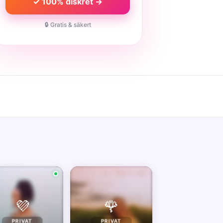
✓ 100% diskret →
🔒 Gratis & säkert
💜
🌹
PRIVAT
PRIVAT