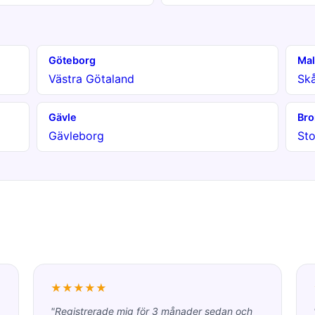
Göteborg
Ma
Västra Götaland
Sk
Gävle
Br
Gävleborg
St
★★★★★
"Registrerade mig för 3 månader sedan och