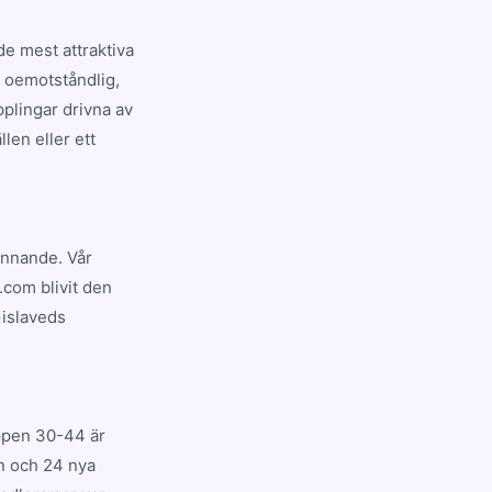
e mest attraktiva
r oemotståndlig,
plingar drivna av
len eller ett
pännande. Vår
.com blivit den
Gislaveds
uppen 30-44 är
yn och 24 nya