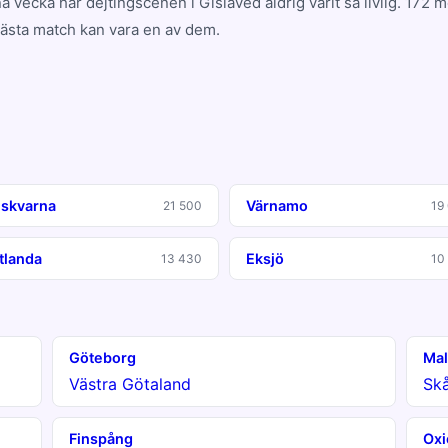
a vecka har dejtingscenen i Gislaved aldrig varit så livlig. 172
nästa match kan vara en av dem.
skvarna
Värnamo
21 500
19
tlanda
Eksjö
13 430
10
Göteborg
Ma
Västra Götaland
Sk
Finspång
Oxi