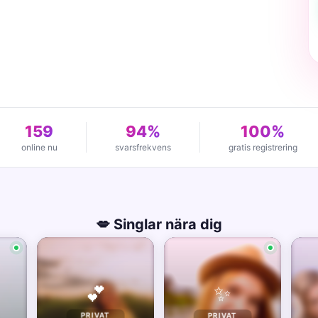
159
94%
100%
online nu
svarsfrekvens
gratis registrering
💋 Singlar nära dig
✨
💕
PRIVAT
PRIVAT