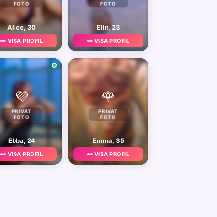
FOTO
FOTO
Alice, 30
Elin, 23
👀 VISA PROFIL
👀 VISA PROFIL
💜
🌹
PRIVAT
PRIVAT
FOTO
FOTO
Ebba, 24
Emma, 35
👀 VISA PROFIL
👀 VISA PROFIL