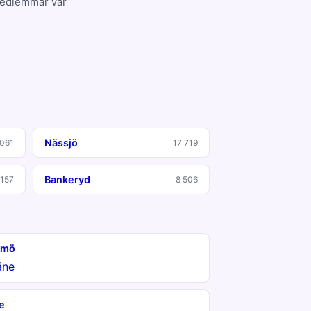
 medlemmar var
Nässjö
 061
17 719
Bankeryd
 157
8 506
lmö
åne
e