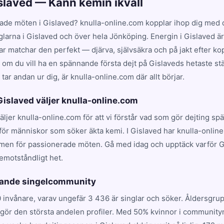
islaved — Känn kemin ikväll
ade möten i Gislaved? knulla-online.com kopplar ihop dig med d
glarna i Gislaved och över hela Jönköping. Energin i Gislaved ä
 matchar den perfekt — djärva, självsäkra och på jakt efter kop
t om du vill ha en spännande första dejt på Gislaveds hetaste stäl
ar andan ur dig, är knulla-online.com där allt börjar.
 Gislaved väljer knulla-online.com
väljer knulla-online.com för att vi förstår vad som gör dejting s
för människor som söker äkta kemi. I Gislaved har knulla-online
rmen för passionerade möten. Gå med idag och upptäck varför 
emotståndligt het.
evande singelcommunity
0 invånare, varav ungefär 3 436 är singlar och söker. Åldersgr
utgör den största andelen profiler. Med 50% kvinnor i communit