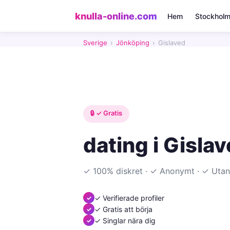
knulla-online.com
Hem
Stockhol
Sverige
›
Jönköping
›
Gislaved
🔒 ✓ Gratis
dating i Gisla
✓ 100% diskret · ✓ Anonymt · ✓ Utan
✓ Verifierade profiler
✓ Gratis att börja
✓ Singlar nära dig