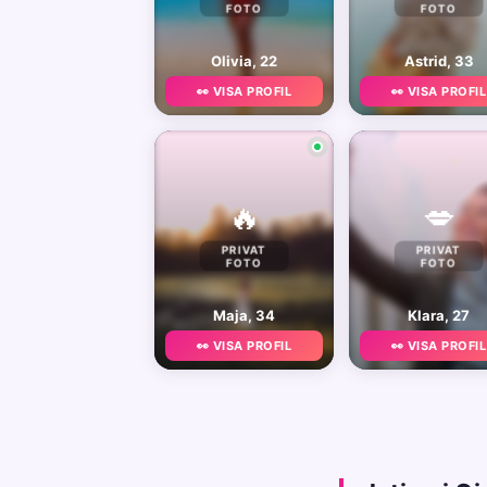
FOTO
FOTO
Olivia, 22
Astrid, 33
👀 VISA PROFIL
👀 VISA PROFIL
🔥
💋
PRIVAT
PRIVAT
FOTO
FOTO
Maja, 34
Klara, 27
👀 VISA PROFIL
👀 VISA PROFIL