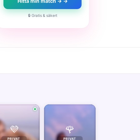
Hitta min match → →
🔒 Gratis & säkert
💜
🌹
PRIVAT
PRIVAT