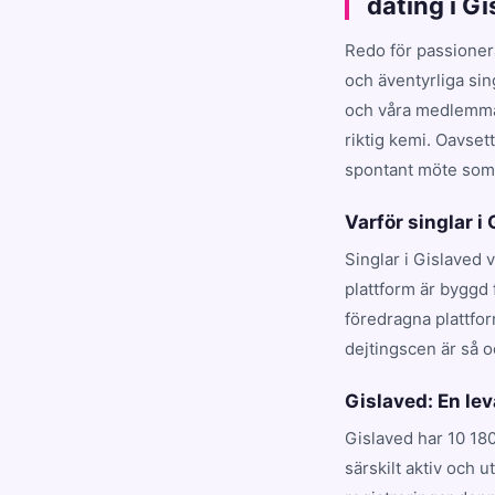
dating i G
Redo för passioner
och äventyrliga sin
och våra medlemmar
riktig kemi. Oavset
spontant möte som t
Varför singlar i
Singlar i Gislaved 
plattform är byggd 
föredragna plattfo
dejtingscen är så o
Gislaved: En l
Gislaved har 10 18
särskilt aktiv och 