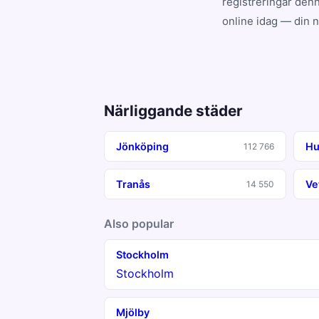
registreringar denn
online idag — din 
Närliggande städer
Jönköping
Hu
112 766
Tranås
Ve
14 550
Also popular
Stockholm
Stockholm
Mjölby