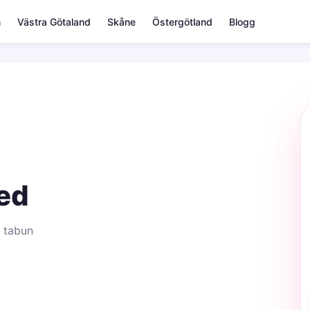
m
Västra Götaland
Skåne
Östergötland
Blogg
ved
 tabun