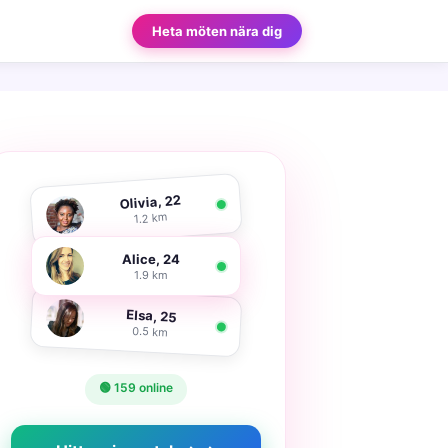
Heta möten nära dig
Olivia, 22
1.2 km
Alice, 24
1.9 km
Elsa, 25
0.5 km
🟢 159 online