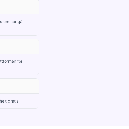
medlemmar går
attformen för
elt gratis.