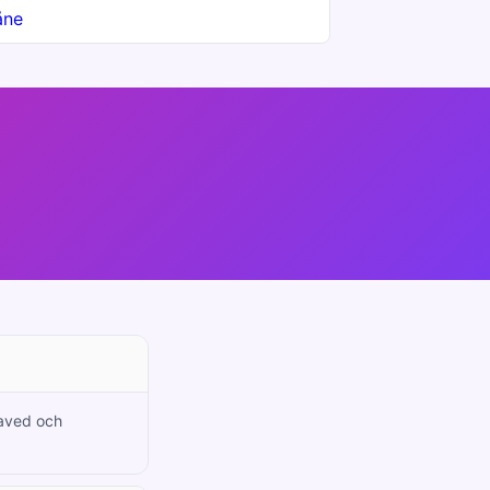
åne
laved och