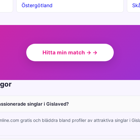
Östergötland
Sk
Hitta min match → →
ågor
assionerade singlar i Gislaved?
nline.com gratis och bläddra bland profiler av attraktiva singlar i Gis