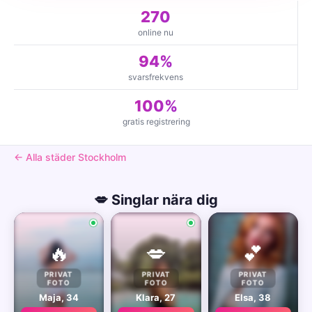
270
online nu
94%
svarsfrekvens
100%
gratis registrering
← Alla städer Stockholm
💋 Singlar nära dig
🔥
💋
💕
PRIVAT
PRIVAT
PRIVAT
FOTO
FOTO
FOTO
Maja, 34
Klara, 27
Elsa, 38