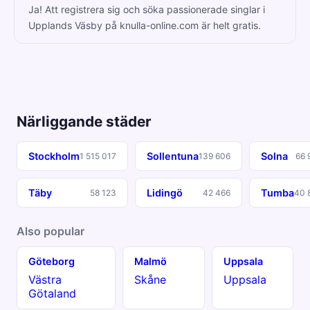
Ja! Att registrera sig och söka passionerade singlar i
Upplands Väsby på knulla-online.com är helt gratis.
Närliggande städer
Stockholm
Sollentuna
Solna
1 515 017
139 606
66 
Täby
Lidingö
Tumba
58 123
42 466
40 
Also popular
Göteborg
Malmö
Uppsala
Västra
Skåne
Uppsala
Götaland