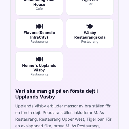
House
Bar
Café
🍽️
🍽️
Flavors (Scandic
Wäsby
InfraCity)
Restaurangskola
Restaurang
Restaurang
🍽️
Nonno´s Upplands
Väsby
Restaurang
Vart ska man gå på en första dejt i
Upplands Väsby
Upplands Väsby erbjuder massor av bra ställen för
en första dejt. Populära ställen inkluderar M. As
Restaurang, Restaurang Upper West, Tiger bar. För
en avslappnad fika, prova M. As Restaurang,