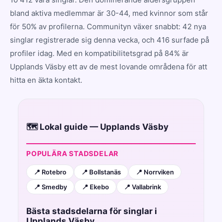
bland aktiva medlemmar är 30-44, med kvinnor som står
för 50% av profilerna. Communityn växer snabbt: 42 nya
singlar registrerade sig denna vecka, och 416 surfade på
profiler idag. Med en kompatibilitetsgrad på 84% är
Upplands Väsby ett av de mest lovande områdena för att
hitta en äkta kontakt.
🗺️ Lokal guide — Upplands Väsby
POPULÄRA STADSDELAR
📍 Rotebro
📍 Bollstanäs
📍 Norrviken
📍 Smedby
📍 Ekebo
📍 Vallabrink
Bästa stadsdelarna för singlar i
Upplands Väsby