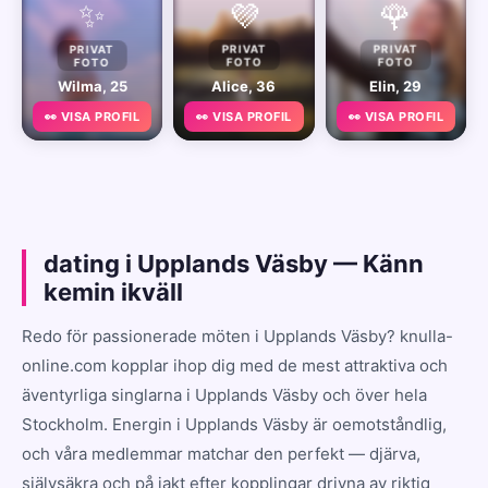
✨
💜
🌹
PRIVAT
PRIVAT
PRIVAT
FOTO
FOTO
FOTO
Wilma, 25
Alice, 36
Elin, 29
👀 VISA PROFIL
👀 VISA PROFIL
👀 VISA PROFIL
dating i Upplands Väsby — Känn
kemin ikväll
Redo för passionerade möten i Upplands Väsby? knulla-
online.com kopplar ihop dig med de mest attraktiva och
äventyrliga singlarna i Upplands Väsby och över hela
Stockholm. Energin i Upplands Väsby är oemotståndlig,
och våra medlemmar matchar den perfekt — djärva,
självsäkra och på jakt efter kopplingar drivna av riktig