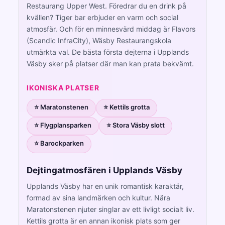
Restaurang Upper West. Föredrar du en drink på
kvällen? Tiger bar erbjuder en varm och social
atmosfär. Och för en minnesvärd middag är Flavors
(Scandic InfraCity), Wäsby Restaurangskola
utmärkta val. De bästa första dejterna i Upplands
Väsby sker på platser där man kan prata bekvämt.
IKONISKA PLATSER
⭐ Maratonstenen
⭐ Kettils grotta
⭐ Flygplansparken
⭐ Stora Väsby slott
⭐ Barockparken
Dejtingatmosfären i Upplands Väsby
Upplands Väsby har en unik romantisk karaktär,
formad av sina landmärken och kultur. Nära
Maratonstenen njuter singlar av ett livligt socialt liv.
Kettils grotta är en annan ikonisk plats som ger