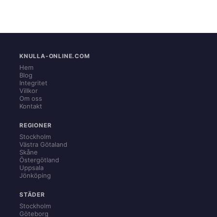
KNULLA-ONLINE.COM
Hem
Blog
Integritet
Villkor
Om oss
Kontakt
REGIONER
Stockholm
Västra Götaland
Skåne
Östergötland
Uppsala
Jönköping
STÄDER
Stockholm
Göteborg