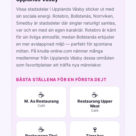
Vissa stadsdelar i Upplands Väsby sticker ut med
sin sociala energi. Rotebro, Bollstanäs, Norrviken,
Smedby är stadsdelar där singlar naturligt samlas,
var och en med sin egen karaktär. Rotebro är känt
för sin livliga atmosfär, medan Bollstanäs erbjuder
en mer avslappnad miljö — perfekt för spontana
möten. På knulla-online.com nämner många
medlemmar från Upplands Väsby dessa områden
som favoritplatser att träffa nya människor.
BÄSTA STÄLLENA FÖR EN FÖRSTA DEJT
☕
☕
M. As Restaurang
Restaurang Upper
Café
West
Café
☕
🍷
Restaurang Thai
Tiger bar