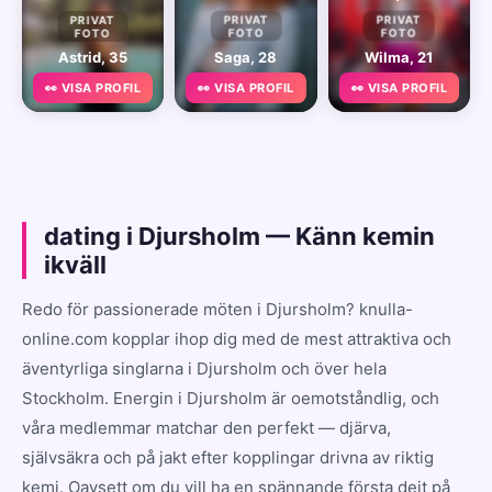
PRIVAT
PRIVAT
PRIVAT
FOTO
FOTO
FOTO
Astrid, 35
Saga, 28
Wilma, 21
👀 VISA PROFIL
👀 VISA PROFIL
👀 VISA PROFIL
dating i Djursholm — Känn kemin
ikväll
Redo för passionerade möten i Djursholm? knulla-
online.com kopplar ihop dig med de mest attraktiva och
äventyrliga singlarna i Djursholm och över hela
Stockholm. Energin i Djursholm är oemotståndlig, och
våra medlemmar matchar den perfekt — djärva,
självsäkra och på jakt efter kopplingar drivna av riktig
kemi. Oavsett om du vill ha en spännande första dejt på