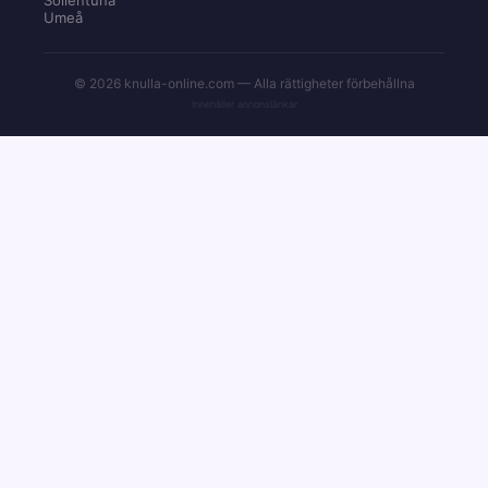
Umeå
© 2026 knulla-online.com — Alla rättigheter förbehållna
Innehåller annonslänkar