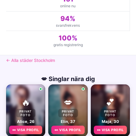
online nu
94%
svarsfrekvens
100%
gratis registrering
← Alla städer Stockholm
💋 Singlar nära dig
🔥
💋
💕
PRIVAT
PRIVAT
PRIVAT
FOTO
FOTO
FOTO
Alice, 26
Elin, 37
Maja, 30
👀 VISA PROFIL
👀 VISA PROFIL
👀 VISA PROFIL