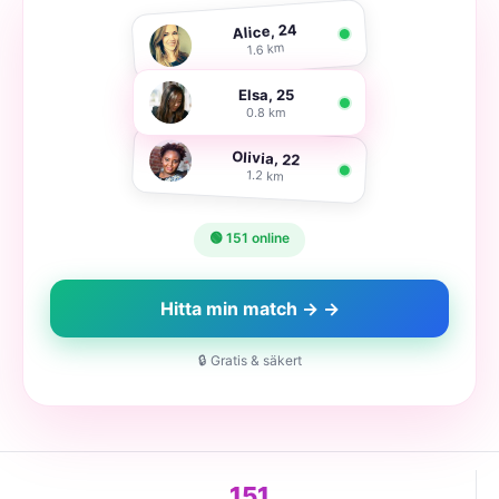
Alice, 24
1.6 km
Elsa, 25
0.8 km
Olivia, 22
1.2 km
🟢 151 online
Hitta min match → →
🔒 Gratis & säkert
151