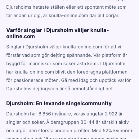
Djursholms hetaste ställen eller ett spontant möte som
tar andan ur dig, är knulla-online.com där allt börjar.
Varför singlar i Djursholm väljer knulla-
online.com
Singlar i Djursholm väljer knulla-online.com för att vi
förstår vad som gör dejting spännande. Vår plattform är
byggd för människor som söker äkta kemi. I Djursholm
har knulla-online.com blivit den föredragna plattformen
för passionerade möten. Gå med idag och upptäck varför
Djursholms dejtingscen är så oemotståndligt het.
Djursholm: En levande singelcommunity
Djursholm har 8 856 invånare, varav ungefär 2 922 är
singlar och söker. Åldersgruppen 30-44 är särskilt aktiv
och utgör den största andelen profiler. Med 52% kvinnor i
communityn och 15 nya registreringar denna vecka har