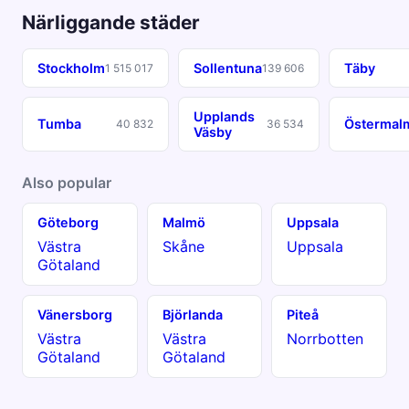
Närliggande städer
Stockholm
Sollentuna
Täby
1 515 017
139 606
Upplands
Tumba
Östermal
40 832
36 534
Väsby
Also popular
Göteborg
Malmö
Uppsala
Västra
Skåne
Uppsala
Götaland
Vänersborg
Björlanda
Piteå
Västra
Västra
Norrbotten
Götaland
Götaland