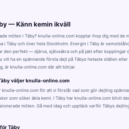
äby — Känn kemin ikväll
ade möten i Täby? knulla-online.com kopplar ihop dig med de me
na i Täby och över hela Stockholm. Energin i Täby är oemotstånd
en perfekt — djärva, självsäkra och på jakt efter kopplingar dr
 vill ha en spännande första dejt på Täbys hetaste ställen eller
, är knulla-online.com där allt börjar.
 Täby väljer knulla-online.com
er knulla-online.com för att vi förstår vad som gör dejting spänn
kor som söker äkta kemi. I Täby har knulla-online.com blivit d
ssionerade möten. Gå med idag och upptäck varför Täbys dejtin
.
 för Täby