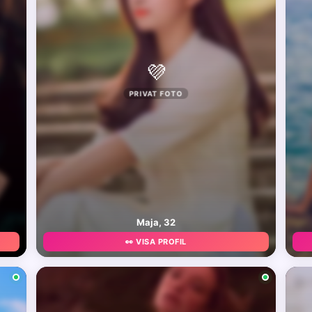
💜
PRIVAT FOTO
Maja, 32
👀 VISA PROFIL