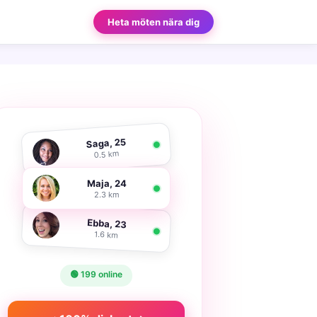
Heta möten nära dig
Saga, 25
0.5 km
Maja, 24
2.3 km
Ebba, 23
1.6 km
🟢 199 online