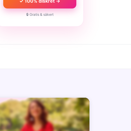
✓ 100% diskret →
🔒 Gratis & säkert