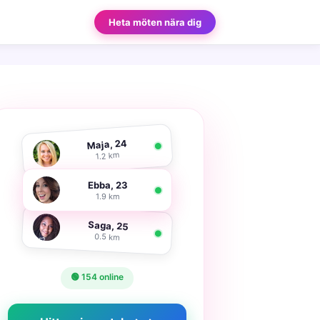
Heta möten nära dig
Maja, 24
1.2 km
Ebba, 23
1.9 km
Saga, 25
0.5 km
🟢 154 online