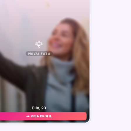
🌹
PRIVAT FOTO
Elin, 23
👀 VISA PROFIL