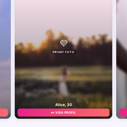
💜
PRIVAT FOTO
Alice, 30
👀 VISA PROFIL