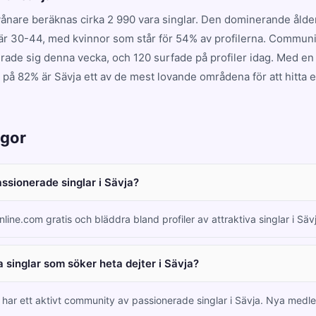
vånare beräknas cirka 2 990 vara singlar. Den dominerande åld
r 30-44, med kvinnor som står för 54% av profilerna. Communi
erade sig denna vecka, och 120 surfade på profiler idag. Med en
 på 82% är Sävja ett av de mest lovande områdena för att hitta e
ågor
assionerade singlar i Sävja?
nline.com gratis och bläddra bland profiler av attraktiva singlar i Sä
 singlar som söker heta dejter i Sävja?
m har ett aktivt community av passionerade singlar i Sävja. Nya me