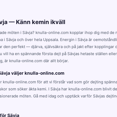
ävja — Känn kemin ikväll
ade möten i Sävja? knulla-online.com kopplar ihop dig med de m
na i Sävja och över hela Uppsala. Energin i Sävja är oemotståndl
en perfekt — djärva, självsäkra och på jakt efter kopplingar dr
 vill ha en spännande första dejt på Sävjas hetaste ställen elle
, är knulla-online.com där allt börjar.
 Sävja väljer knulla-online.com
jer knulla-online.com för att vi förstår vad som gör dejting spänn
kor som söker äkta kemi. I Sävja har knulla-online.com blivit d
ssionerade möten. Gå med idag och upptäck varför Sävjas dejtin
.
 för Sävja