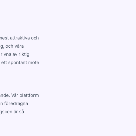
est attraktiva och
ig, och våra
ivna av riktig
r ett spontant möte
ande. Vår plattform
en föredragna
gscen är så