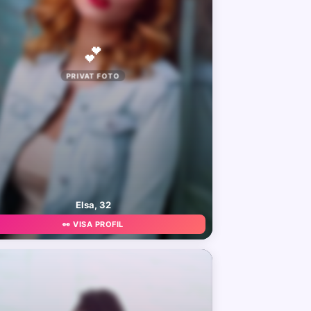
💕
PRIVAT FOTO
Elsa, 32
👀 VISA PROFIL