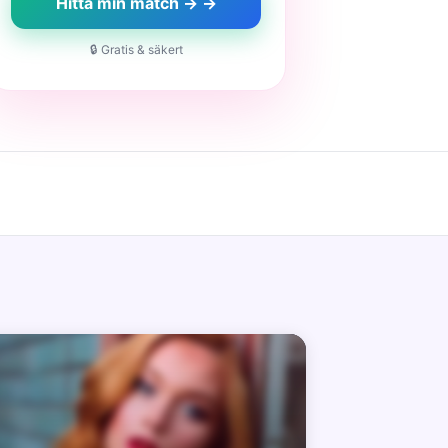
Hitta min match → →
🔒 Gratis & säkert