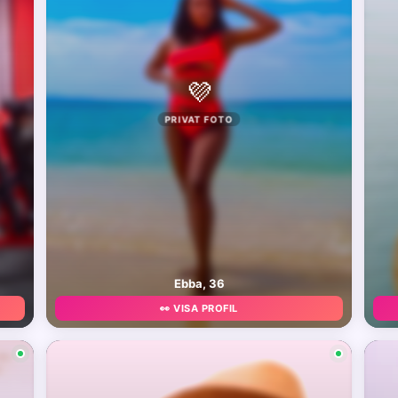
💜
PRIVAT FOTO
Ebba, 36
👀 VISA PROFIL