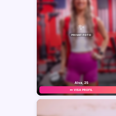
✨
PRIVAT FOTO
Alva, 25
👀 VISA PROFIL