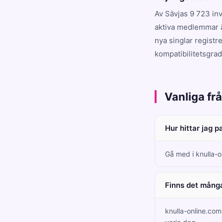
Av Sävjas 9 723 in
aktiva medlemmar ä
nya singlar registr
kompatibilitetsgrad
Vanliga fr
Hur hittar jag p
Gå med i knulla-o
Finns det många
knulla-online.co