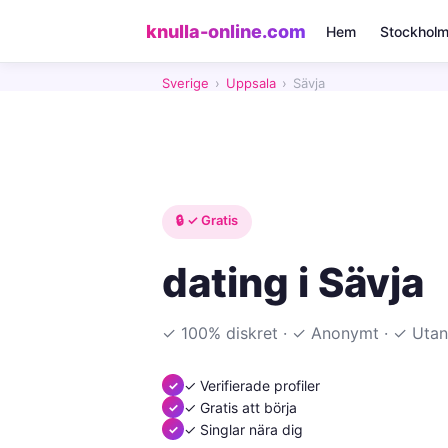
knulla-online.com
Hem
Stockhol
Sverige
›
Uppsala
›
Sävja
🔒 ✓ Gratis
dating i Sävja
✓ 100% diskret · ✓ Anonymt · ✓ Utan
✓ Verifierade profiler
✓ Gratis att börja
✓ Singlar nära dig