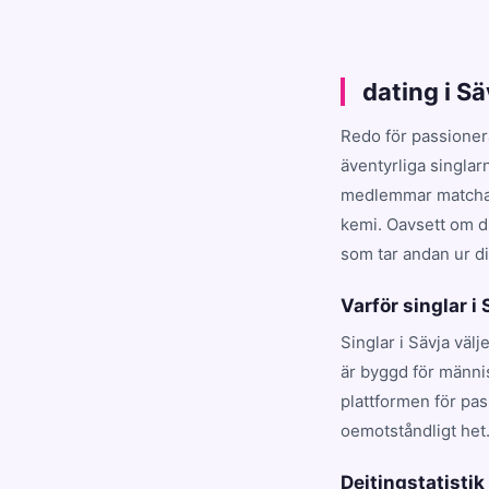
dating i S
Redo för passioner
äventyrliga singlar
medlemmar matchar d
kemi. Oavsett om du
som tar andan ur dig
Varför singlar i
Singlar i Sävja väl
är byggd för männis
plattformen för pa
oemotståndligt het
Dejtingstatistik