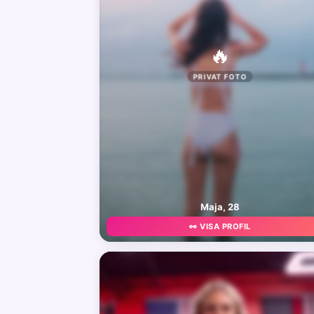
🔥
PRIVAT FOTO
Maja, 28
👀 VISA PROFIL