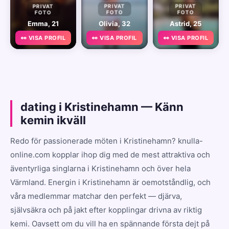
PRIVAT
PRIVAT
PRIVAT
FOTO
FOTO
FOTO
Emma, 21
Olivia, 32
Astrid, 25
👀 VISA PROFIL
👀 VISA PROFIL
👀 VISA PROFIL
dating i Kristinehamn — Känn
kemin ikväll
Redo för passionerade möten i Kristinehamn? knulla-
online.com kopplar ihop dig med de mest attraktiva och
äventyrliga singlarna i Kristinehamn och över hela
Värmland. Energin i Kristinehamn är oemotståndlig, och
våra medlemmar matchar den perfekt — djärva,
självsäkra och på jakt efter kopplingar drivna av riktig
kemi. Oavsett om du vill ha en spännande första dejt på