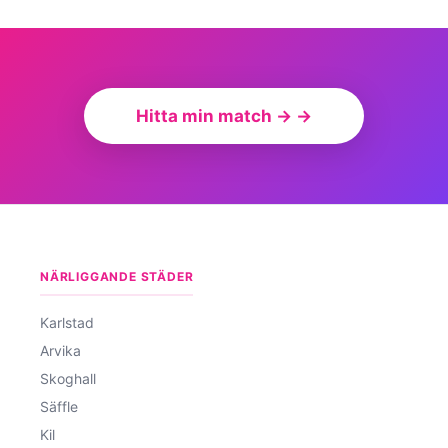
Hitta min match → →
NÄRLIGGANDE STÄDER
Karlstad
Arvika
Skoghall
Säffle
Kil