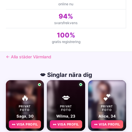
online nu
94%
svarsfrekvens
100%
gratis registrering
← Alla städer Värmland
💋 Singlar nära dig
🔥
💋
💕
PRIVAT
PRIVAT
PRIVAT
FOTO
FOTO
FOTO
Saga, 30
Wilma, 23
Alice, 34
👀 VISA PROFIL
👀 VISA PROFIL
👀 VISA PROFIL