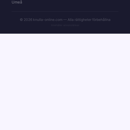
Umeå
© 2026 knulla-online.com — Alla rättigheter förbehållna
Innehåller annonslänkar