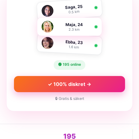
Saga, 25
0.5 km
Maja, 24
2.3 km
Ebba, 23
1.6 km
🟢 195 online
✓ 100% diskret →
🔒 Gratis & säkert
195