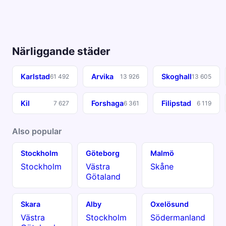
Närliggande städer
Karlstad
Arvika
Skoghall
61 492
13 926
13 605
Kil
Forshaga
Filipstad
7 627
6 361
6 119
Also popular
Stockholm
Göteborg
Malmö
Stockholm
Västra
Skåne
Götaland
Skara
Alby
Oxelösund
Västra
Stockholm
Södermanland