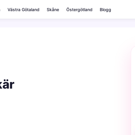
m
Västra Götaland
Skåne
Östergötland
Blogg
kär