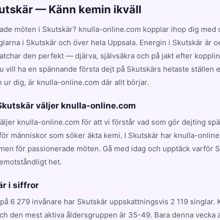
kutskär — Känn kemin ikväll
ade möten i Skutskär? knulla-online.com kopplar ihop dig med d
glarna i Skutskär och över hela Uppsala. Energin i Skutskär är 
har den perfekt — djärva, självsäkra och på jakt efter koppling
 vill ha en spännande första dejt på Skutskärs hetaste ställen e
ur dig, är knulla-online.com där allt börjar.
 Skutskär väljer knulla-online.com
väljer knulla-online.com för att vi förstår vad som gör dejting s
för människor som söker äkta kemi. I Skutskär har knulla-online
rmen för passionerade möten. Gå med idag och upptäck varför 
emotståndligt het.
r i siffror
på 6 279 invånare har Skutskär uppskattningsvis 2 119 singlar.
och den mest aktiva åldersgruppen är 35-49. Bara denna vecka a