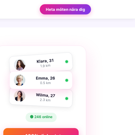
Heta möten nära dig
Klara, 31
1.9 km
Emma, 26
0.5 km
Wilma, 27
2.3 km
🟢 246 online