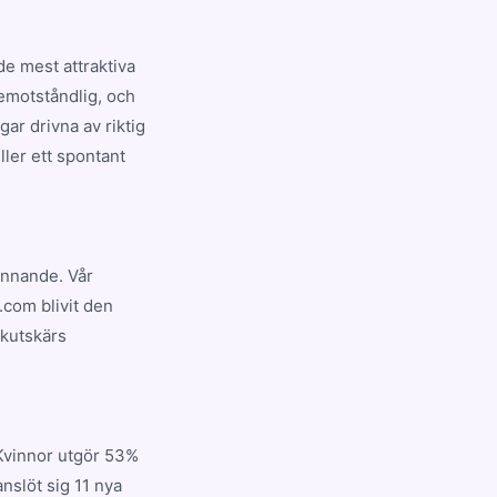
e mest attraktiva
oemotståndlig, och
ar drivna av riktig
ller ett spontant
pännande. Vår
.com blivit den
Skutskärs
 Kvinnor utgör 53%
nslöt sig 11 nya