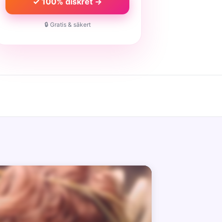
✓ 100% diskret →
🔒 Gratis & säkert