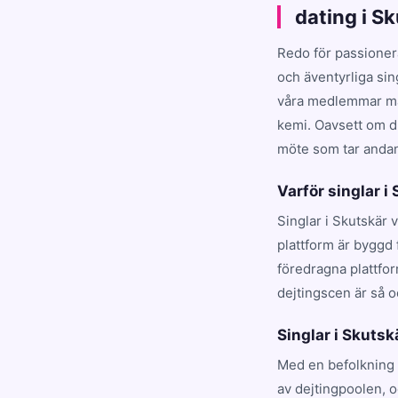
dating i S
Redo för passioner
och äventyrliga sin
våra medlemmar matc
kemi. Oavsett om du
möte som tar andan 
Varför singlar i
Singlar i Skutskär 
plattform är byggd 
föredragna plattfo
dejtingscen är så o
Singlar i Skutskä
Med en befolkning 
av dejtingpoolen, 