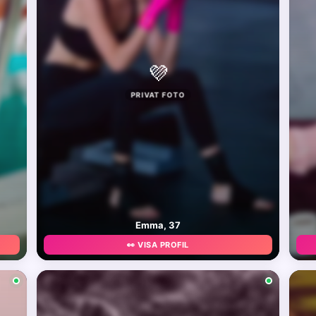
💜
PRIVAT FOTO
Emma, 37
👀 VISA PROFIL