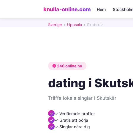
knulla-online.com
Hem
Stockhol
Sverige
›
Uppsala
›
Skutskär
🔴 246 online nu
dating i Skuts
Träffa lokala singlar i Skutskär
✓ Verifierade profiler
✓ Gratis att börja
✓ Singlar nära dig