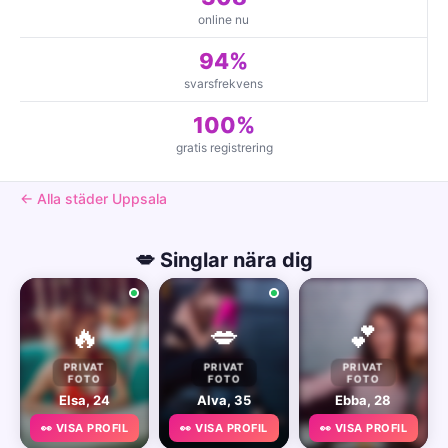
online nu
94%
svarsfrekvens
100%
gratis registrering
← Alla städer Uppsala
💋 Singlar nära dig
🔥
💋
💕
PRIVAT
PRIVAT
PRIVAT
FOTO
FOTO
FOTO
Elsa, 24
Alva, 35
Ebba, 28
👀 VISA PROFIL
👀 VISA PROFIL
👀 VISA PROFIL