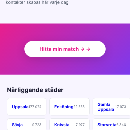
kontakter skapas här varje dag.
Hitta min match → →
Närliggande städer
Gamla
Uppsala
Enköping
177 074
22 553
17 973
Uppsala
Sävja
Knivsta
Storvreta
9 723
7 977
6 340