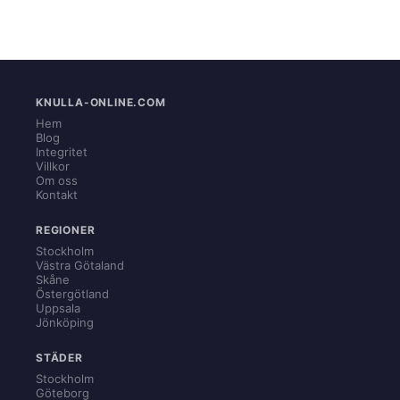
KNULLA-ONLINE.COM
Hem
Blog
Integritet
Villkor
Om oss
Kontakt
REGIONER
Stockholm
Västra Götaland
Skåne
Östergötland
Uppsala
Jönköping
STÄDER
Stockholm
Göteborg