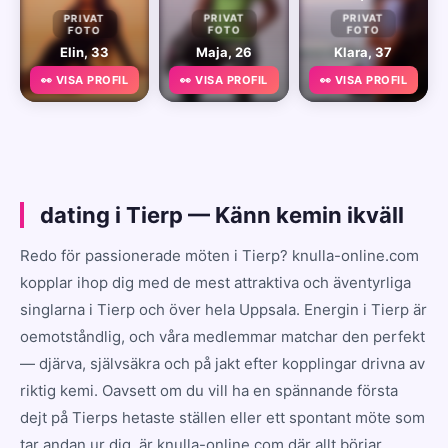
PRIVAT
PRIVAT
PRIVAT
FOTO
FOTO
FOTO
Elin, 33
Maja, 26
Klara, 37
👀 VISA PROFIL
👀 VISA PROFIL
👀 VISA PROFIL
dating i Tierp — Känn kemin ikväll
Redo för passionerade möten i Tierp? knulla-online.com
kopplar ihop dig med de mest attraktiva och äventyrliga
singlarna i Tierp och över hela Uppsala. Energin i Tierp är
oemotståndlig, och våra medlemmar matchar den perfekt
— djärva, självsäkra och på jakt efter kopplingar drivna av
riktig kemi. Oavsett om du vill ha en spännande första
dejt på Tierps hetaste ställen eller ett spontant möte som
tar andan ur dig, är knulla-online.com där allt börjar.