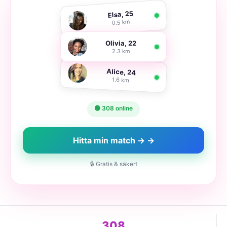
Elsa, 25
0.5 km
Olivia, 22
2.3 km
Alice, 24
1.6 km
🟢 308 online
Hitta min match → →
🔒 Gratis & säkert
308