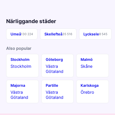
Närliggande städer
Umeå
Skellefteå
Lycksele
130 224
35 516
8 545
Also popular
Stockholm
Göteborg
Malmö
Stockholm
Västra
Skåne
Götaland
Majorna
Partille
Karlskoga
Västra
Västra
Örebro
Götaland
Götaland