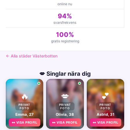
online nu
94%
svarsfrekvens
100%
gratis registrering
← Alla städer Västerbotten
💋 Singlar nära dig
🔥
💋
💕
PRIVAT
PRIVAT
PRIVAT
FOTO
FOTO
FOTO
Emma, 27
Olivia, 38
Astrid, 31
👀 VISA PROFIL
👀 VISA PROFIL
👀 VISA PROFIL