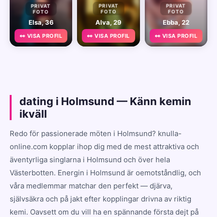
PRIVAT
PRIVAT
PRIVAT
FOTO
FOTO
FOTO
Elsa, 36
Alva, 29
Ebba, 22
👀 VISA PROFIL
👀 VISA PROFIL
👀 VISA PROFIL
dating i Holmsund — Känn kemin
ikväll
Redo för passionerade möten i Holmsund? knulla-
online.com kopplar ihop dig med de mest attraktiva och
äventyrliga singlarna i Holmsund och över hela
Västerbotten. Energin i Holmsund är oemotståndlig, och
våra medlemmar matchar den perfekt — djärva,
självsäkra och på jakt efter kopplingar drivna av riktig
kemi. Oavsett om du vill ha en spännande första dejt på