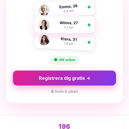
Emma, 26
0.8 km
Wilma, 27
1.2 km
Klara, 31
1.9 km
🟢 196 online
Registrera dig gratis →
🔒 Gratis & säkert
196