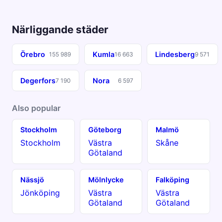
Närliggande städer
Örebro
Kumla
Lindesberg
155 989
16 663
9 571
Degerfors
Nora
7 190
6 597
Also popular
Stockholm
Göteborg
Malmö
Stockholm
Västra
Skåne
Götaland
Nässjö
Mölnlycke
Falköping
Jönköping
Västra
Västra
Götaland
Götaland