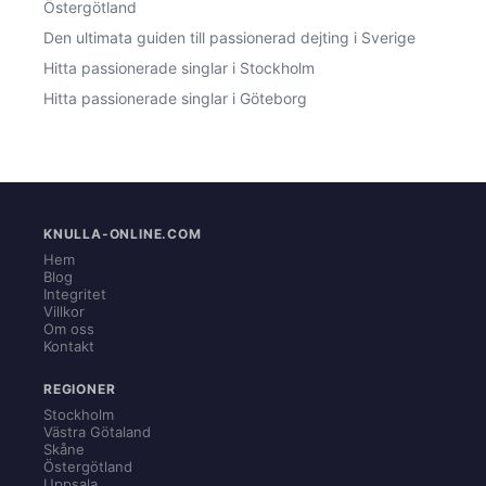
Östergötland
Den ultimata guiden till passionerad dejting i Sverige
Hitta passionerade singlar i Stockholm
Hitta passionerade singlar i Göteborg
KNULLA-ONLINE.COM
Hem
Blog
Integritet
Villkor
Om oss
Kontakt
REGIONER
Stockholm
Västra Götaland
Skåne
Östergötland
Uppsala