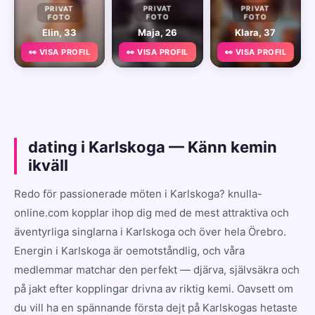
PRIVAT
PRIVAT
PRIVAT
FOTO
FOTO
FOTO
Elin, 33
Maja, 26
Klara, 37
👀 VISA PROFIL
👀 VISA PROFIL
👀 VISA PROFIL
dating i Karlskoga — Känn kemin
ikväll
Redo för passionerade möten i Karlskoga? knulla-
online.com kopplar ihop dig med de mest attraktiva och
äventyrliga singlarna i Karlskoga och över hela Örebro.
Energin i Karlskoga är oemotståndlig, och våra
medlemmar matchar den perfekt — djärva, självsäkra och
på jakt efter kopplingar drivna av riktig kemi. Oavsett om
du vill ha en spännande första dejt på Karlskogas hetaste