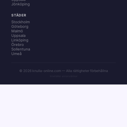
Jönköping
STÄDER
Stockholm
Göteborg
Malmö
Uppsala
Linköping
Örebro
Sollentuna
Umeå
© 2026 knulla-online.com — Alla rättigheter förbehållna
Innehåller annonslänkar