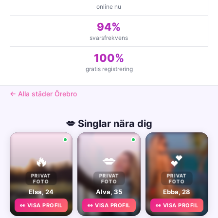
online nu
94%
svarsfrekvens
100%
gratis registrering
← Alla städer Örebro
💋 Singlar nära dig
🔥
💋
💕
PRIVAT
PRIVAT
PRIVAT
FOTO
FOTO
FOTO
Elsa, 24
Alva, 35
Ebba, 28
👀 VISA PROFIL
👀 VISA PROFIL
👀 VISA PROFIL