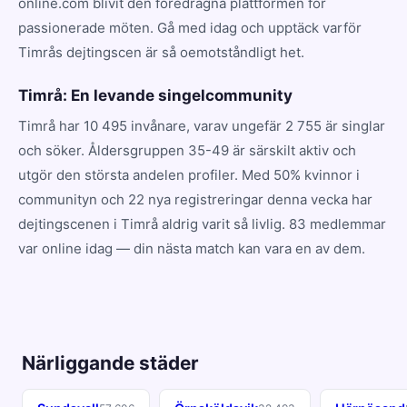
online.com blivit den föredragna plattformen för
passionerade möten. Gå med idag och upptäck varför
Timrås dejtingscen är så oemotståndligt het.
Timrå: En levande singelcommunity
Timrå har 10 495 invånare, varav ungefär 2 755 är singlar
och söker. Åldersgruppen 35-49 är särskilt aktiv och
utgör den största andelen profiler. Med 50% kvinnor i
communityn och 22 nya registreringar denna vecka har
dejtingscenen i Timrå aldrig varit så livlig. 83 medlemmar
var online idag — din nästa match kan vara en av dem.
Närliggande städer