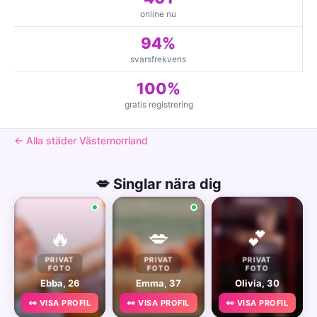
online nu
94%
svarsfrekvens
100%
gratis registrering
← Alla städer Västernorrland
💋 Singlar nära dig
🔥
💋
💕
PRIVAT
PRIVAT
PRIVAT
FOTO
FOTO
FOTO
Ebba, 26
Emma, 37
Olivia, 30
👀 VISA PROFIL
👀 VISA PROFIL
👀 VISA PROFIL