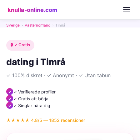
knulla-online.com
Sverige
›
Västernorrland
›
Timrå
🔒 ✓ Gratis
dating i Timrå
✓ 100% diskret · ✓ Anonymt · ✓ Utan tabun
✓ Verifierade profiler
✓ Gratis att börja
✓ Singlar nära dig
★★★★★ 4.8/5 — 1852 recensioner