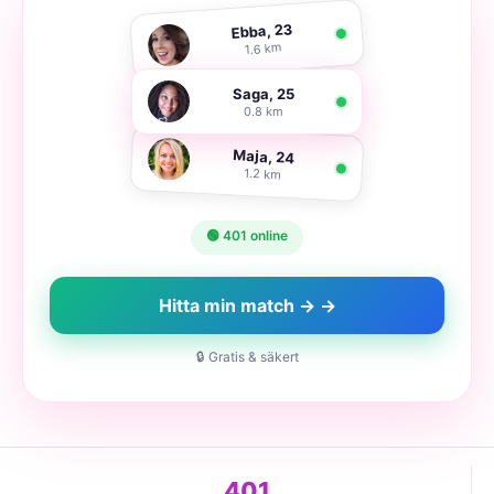
Ebba, 23
1.6 km
Saga, 25
0.8 km
Maja, 24
1.2 km
🟢 401 online
Hitta min match → →
🔒 Gratis & säkert
401