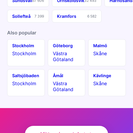
Sundsvall
Örnsköldsvik
Härnösand
57 606
32 493
Sollefteå
Kramfors
7 399
6 582
Also popular
Stockholm
Göteborg
Malmö
Stockholm
Västra
Skåne
Götaland
Saltsjöbaden
Åmål
Kävlinge
Stockholm
Västra
Skåne
Götaland