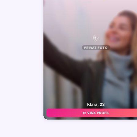
✨
PRIVAT FOTO
Klara, 23
👀 VISA PROFIL