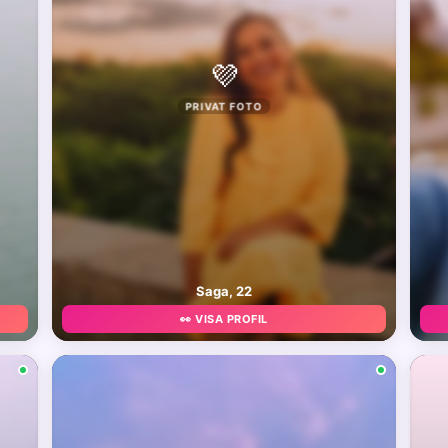
💜
PRIVAT FOTO
Saga, 22
👀 VISA PROFIL