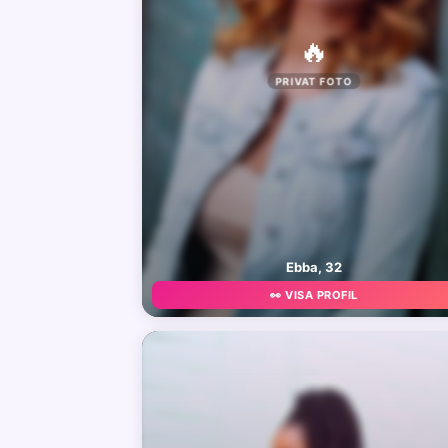
🔥
PRIVAT FOTO
Ebba, 32
👀 VISA PROFIL