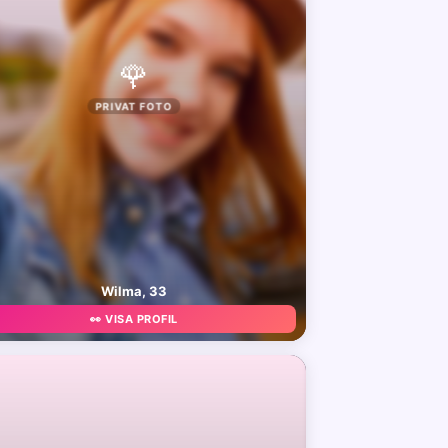
🌹
PRIVAT FOTO
Wilma, 33
👀 VISA PROFIL