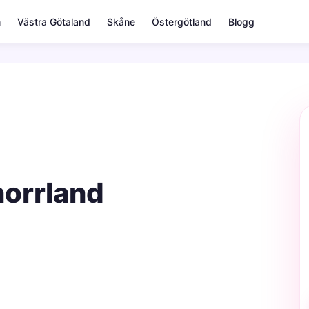
m
Västra Götaland
Skåne
Östergötland
Blogg
norrland