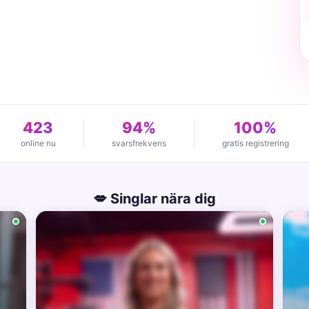
423
94%
100%
online nu
svarsfrekvens
gratis registrering
💋 Singlar nära dig