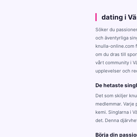
dating i V
Söker du passioner
och äventyrliga sin
knulla-online.com 
om du dras till spo
vårt community i Vä
upplevelser och red
De hetaste sing
Det som skiljer knu
medlemmar. Varje pe
kemi. Singlarna i Vä
det. Denna djärvhe
Börja din passi