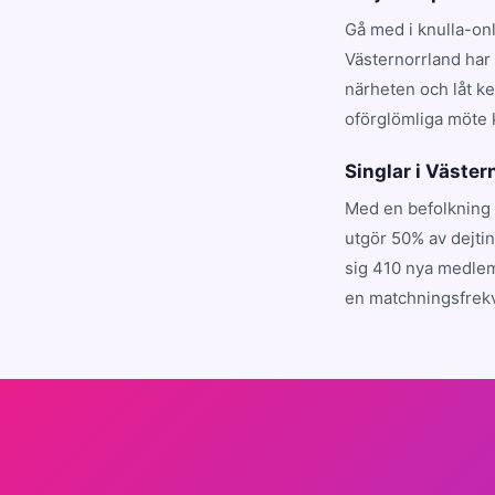
Gå med i knulla-on
Västernorrland har 
närheten och låt ke
oförglömliga möte 
Singlar i Västern
Med en befolkning 
utgör 50% av dejti
sig 410 nya medlem
en matchningsfrekv