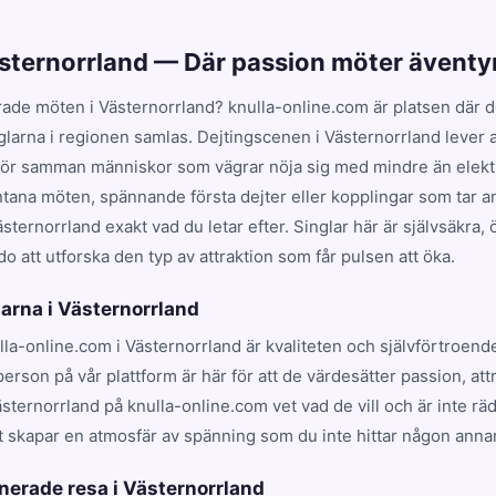
ästernorrland — Där passion möter äventy
ade möten i Västernorrland? knulla-online.com är platsen där d
glarna i regionen samlas. Dejtingscenen i Västernorrland lever 
för samman människor som vägrar nöja sig med mindre än elektr
ntana möten, spännande första dejter eller kopplingar som tar a
sternorrland exakt vad du letar efter. Singlar här är självsäkra,
o att utforska den typ av attraktion som får pulsen att öka.
larna i Västernorrland
lla-online.com i Västernorrland är kvaliteten och självförtroend
rson på vår plattform är här för att de värdesätter passion, att
sternorrland på knulla-online.com vet vad de vill och är inte räd
t skapar en atmosfär av spänning som du inte hittar någon anna
onerade resa i Västernorrland