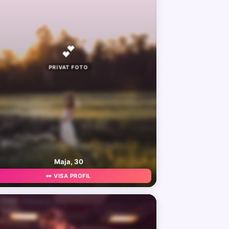
💕
PRIVAT FOTO
Maja, 30
👀 VISA PROFIL