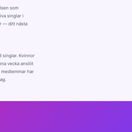
elsen som
va singlar i
r — ditt nästa
 singlar. Kvinnor
nna vecka anslöt
ra medlemmar har
ag.