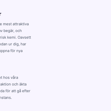
r
e mest attraktiva
av begär, och
isk kemi. Oavsett
ndan ur dig, har
 öppna för nya
et hos våra
raktion och äkta
da för att gå efter
nstans.