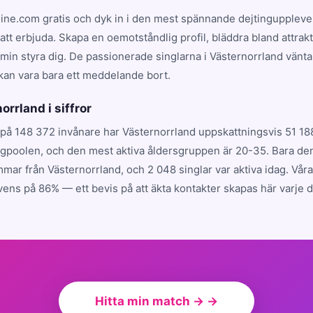
line.com gratis och dyk in i den mest spännande dejtingupplev
att erbjuda. Skapa en oemotståndlig profil, bläddra bland attrakti
min styra dig. De passionerade singlarna i Västernorrland vänta
kan vara bara ett meddelande bort.
orrland i siffror
på 148 372 invånare har Västernorrland uppskattningsvis 51 188
ngpoolen, och den mest aktiva åldersgruppen är 20-35. Bara de
mar från Västernorrland, och 2 048 singlar var aktiva idag. Vå
ens på 86% — ett bevis på att äkta kontakter skapas här varje d
Hitta min match → →