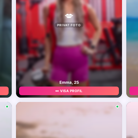
💋
PRIVAT FOTO
Emma, 25
👀 VISA PROFIL