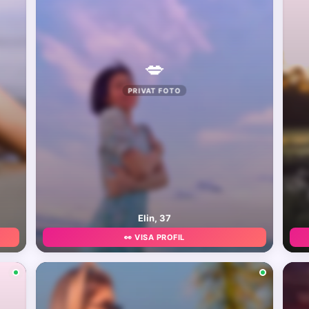
💋
PRIVAT FOTO
Elin, 37
👀 VISA PROFIL