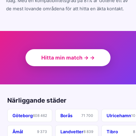
idag. Med en kompatibilitetsgrad på 81% är Götene ett av
de mest lovande områdena för att hitta en äkta kontakt.
Hitta min match → →
Närliggande städer
Göteborg
Borås
Ulricehamn
608 462
71 700
10
Åmål
Landvetter
Tibro
9 373
8 839
8