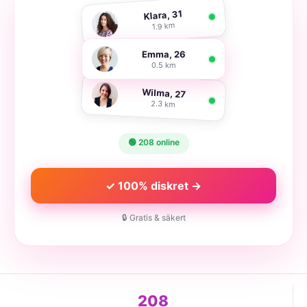
Klara, 31
1.9 km
Emma, 26
0.5 km
Wilma, 27
2.3 km
🟢 208 online
✓ 100% diskret →
🔒 Gratis & säkert
208