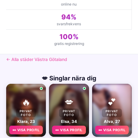
online nu
94%
svarsfrekvens
100%
gratis registrering
← Alla städer Västra Götaland
💋 Singlar nära dig
🔥
💋
💕
PRIVAT
PRIVAT
PRIVAT
FOTO
FOTO
FOTO
Klara, 23
Elsa, 34
Alva, 27
👀 VISA PROFIL
👀 VISA PROFIL
👀 VISA PROFIL