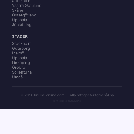
Stockholm
Västra Götaland
Skåne
Östergötland
Uppsala
Jönköping
STÄDER
Stockholm
Göteborg
Malmö
Uppsala
Linköping
Örebro
Sollentuna
Umeå
© 2026 knulla-online.com — Alla rättigheter förbehållna
Innehåller annonslänkar