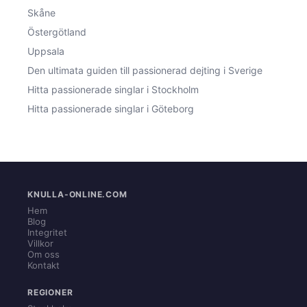
Skåne
Östergötland
Uppsala
Den ultimata guiden till passionerad dejting i Sverige
Hitta passionerade singlar i Stockholm
Hitta passionerade singlar i Göteborg
KNULLA-ONLINE.COM
Hem
Blog
Integritet
Villkor
Om oss
Kontakt
REGIONER