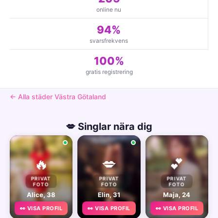
online nu
94%
svarsfrekvens
100%
gratis registrering
← Alla städer Västra Götaland
💋 Singlar nära dig
🔥
💋
💕
PRIVAT
PRIVAT
PRIVAT
FOTO
FOTO
FOTO
Alice, 38
Elin, 31
Maja, 24
👀 VISA PROFIL
👀 VISA PROFIL
👀 VISA PROFIL