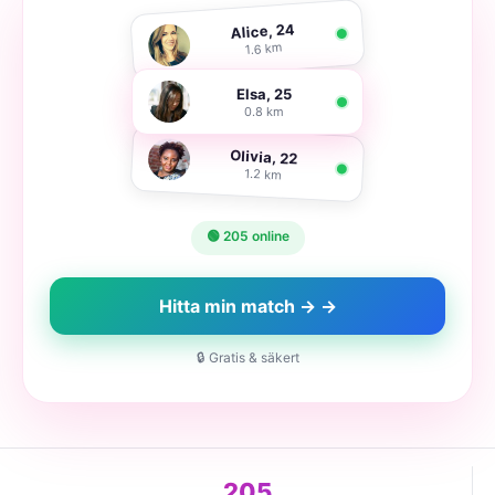
Alice, 24
1.6 km
Elsa, 25
0.8 km
Olivia, 22
1.2 km
🟢 205 online
Hitta min match → →
🔒 Gratis & säkert
205