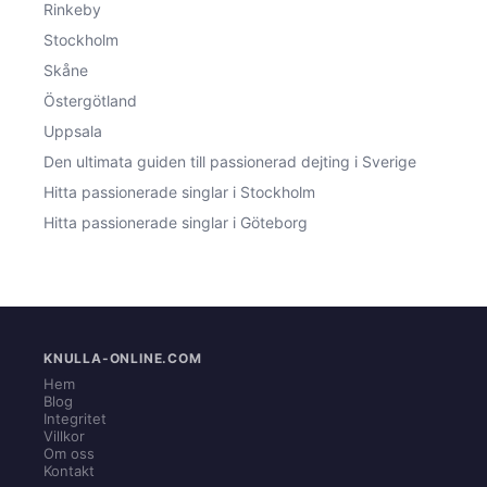
Rinkeby
Stockholm
Skåne
Östergötland
Uppsala
Den ultimata guiden till passionerad dejting i Sverige
Hitta passionerade singlar i Stockholm
Hitta passionerade singlar i Göteborg
KNULLA-ONLINE.COM
Hem
Blog
Integritet
Villkor
Om oss
Kontakt