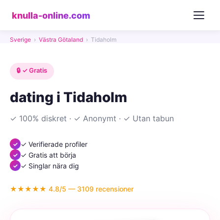
knulla-online.com
Sverige
›
Västra Götaland
›
Tidaholm
🔒 ✓ Gratis
dating i Tidaholm
✓ 100% diskret · ✓ Anonymt · ✓ Utan tabun
✓ Verifierade profiler
✓ Gratis att börja
✓ Singlar nära dig
★★★★★ 4.8/5 — 3109 recensioner