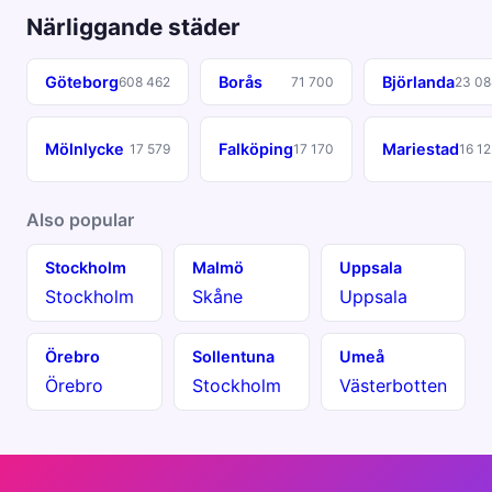
Närliggande städer
Göteborg
Borås
Björlanda
608 462
71 700
23 08
Mölnlycke
Falköping
Mariestad
17 579
17 170
16 12
Also popular
Stockholm
Malmö
Uppsala
Stockholm
Skåne
Uppsala
Örebro
Sollentuna
Umeå
Örebro
Stockholm
Västerbotten