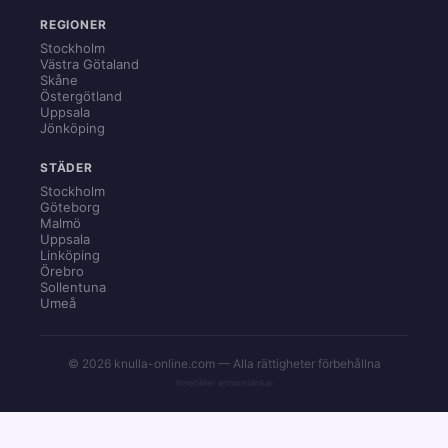
REGIONER
Stockholm
Västra Götaland
Skåne
Östergötland
Uppsala
Jönköping
STÄDER
Stockholm
Göteborg
Malmö
Uppsala
Linköping
Örebro
Sollentuna
Umeå
© 2026 knulla-online.com — Alla rättigheter förbehållna
Innehåller annonslänkar