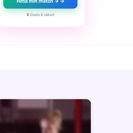
Hitta min match → →
🔒 Gratis & säkert