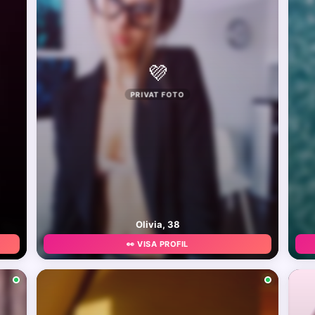
💜
PRIVAT FOTO
Olivia, 38
👀 VISA PROFIL