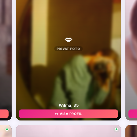
💋
PRIVAT FOTO
Wilma, 35
👀 VISA PROFIL