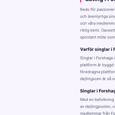
Redo för passioner
och äventyrliga sin
och våra medlemmar
riktig kemi. Oavset
spontant möte som t
Varför singlar i
Singlar i Forshaga 
plattform är byggd 
föredragna plattfo
dejtingscen är så o
Singlar i Forshag
Med en befolkning 
av dejtingpoolen, 
medlemmar från For