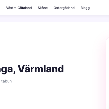
m
Västra Götaland
Skåne
Östergötland
Blogg
aga, Värmland
 tabun