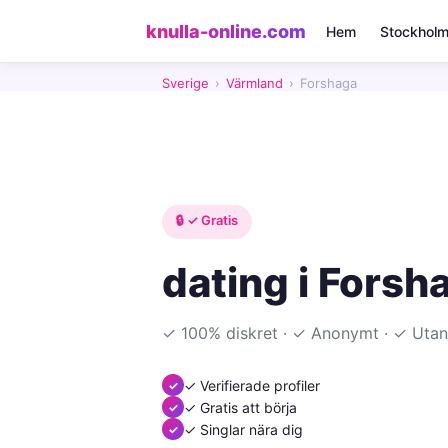
knulla-online.com
Hem
Stockhol
Sverige
›
Värmland
›
Forshaga
🔒 ✓ Gratis
dating i Forsh
✓ 100% diskret · ✓ Anonymt · ✓ Utan
✓ Verifierade profiler
✓ Gratis att börja
✓ Singlar nära dig