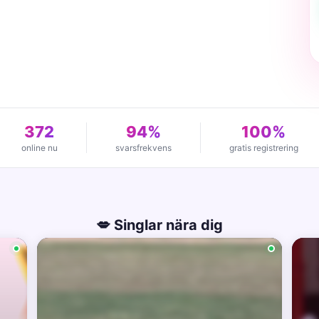
372
94%
100%
online nu
svarsfrekvens
gratis registrering
💋 Singlar nära dig