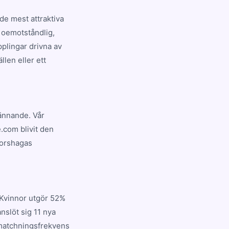
de mest attraktiva
r oemotståndlig,
plingar drivna av
llen eller ett
pännande. Vår
.com blivit den
Forshagas
 Kvinnor utgör 52%
nslöt sig 11 nya
 matchningsfrekvens