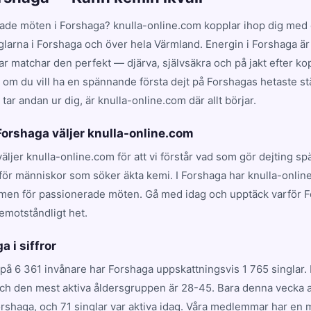
ade möten i Forshaga? knulla-online.com kopplar ihop dig med 
glarna i Forshaga och över hela Värmland. Energin i Forshaga ä
 matchar den perfekt — djärva, självsäkra och på jakt efter kop
t om du vill ha en spännande första dejt på Forshagas hetaste stä
ar andan ur dig, är knulla-online.com där allt börjar.
 Forshaga väljer knulla-online.com
väljer knulla-online.com för att vi förstår vad som gör dejting s
för människor som söker äkta kemi. I Forshaga har knulla-online
rmen för passionerade möten. Gå med idag och upptäck varför 
emotståndligt het.
a i siffror
på 6 361 invånare har Forshaga uppskattningsvis 1 765 singlar.
och den mest aktiva åldersgruppen är 28-45. Bara denna vecka a
shaga, och 71 singlar var aktiva idag. Våra medlemmar har en