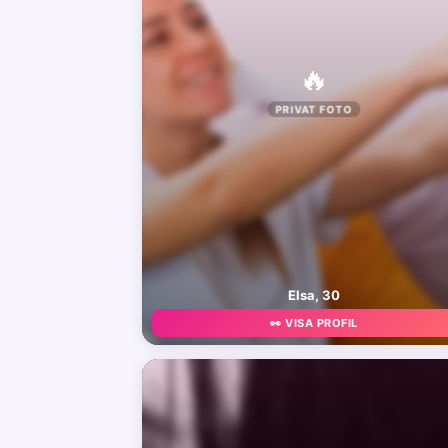
🔥
PRIVAT FOTO
Elsa, 30
👀 VISA PROFIL