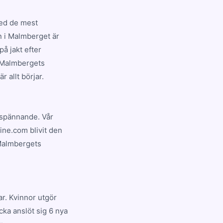
med de mest
n i Malmberget är
å jakt efter
å Malmbergets
 allt börjar.
g spännande. Vår
ine.com blivit den
 Malmbergets
r. Kvinnor utgör
ka anslöt sig 6 nya