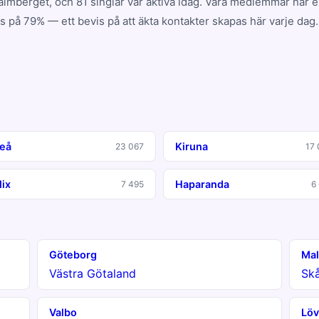
mberget, och 81 singlar var aktiva idag. Våra medlemmar har 
 på 79% — ett bevis på att äkta kontakter skapas här varje dag.
teå
Kiruna
23 067
17 
lix
Haparanda
7 495
6
Göteborg
Ma
Västra Götaland
Sk
Valbo
Löv