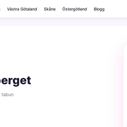
m
Västra Götaland
Skåne
Östergötland
Blogg
berget
 tabun