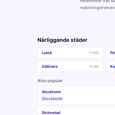
medlemmar från Mal
matchningsfrekvens
Närliggande städer
Luleå
Pi
77 832
Gällivare
Ka
10 362
Also popular
Stockholm
Stockholm
Strömstad