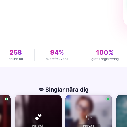
258
94%
100%
online nu
svarsfrekvens
gratis registrering
💋 Singlar nära dig
✨
💕
PRIVAT
PRIVAT