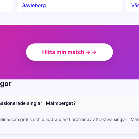
Gävleborg
Väs
Hitta min match → →
ågor
passionerade singlar i Malmberget?
nline.com gratis och bläddra bland profiler av attraktiva singlar i M