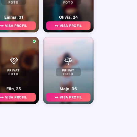
FOTO
FOTO
Emma, 31
Olivia, 24
👀 VISA PROFIL
👀 VISA PROFIL
💜
🌹
PRIVAT
PRIVAT
FOTO
FOTO
Elin, 25
Maja, 36
👀 VISA PROFIL
👀 VISA PROFIL