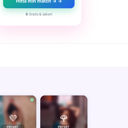
Hitta min match → →
🔒 Gratis & säkert
💜
🌹
PRIVAT
PRIVAT