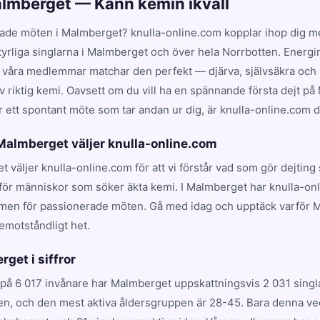
almberget — Känn kemin ikväll
ade möten i Malmberget? knulla-online.com kopplar ihop dig 
tyrliga singlarna i Malmberget och över hela Norrbotten. Energi
 våra medlemmar matchar den perfekt — djärva, självsäkra och p
v riktig kemi. Oavsett om du vill ha en spännande första dejt p
r ett spontant möte som tar andan ur dig, är knulla-online.com där
 Malmberget väljer knulla-online.com
t väljer knulla-online.com för att vi förstår vad som gör dejtin
 för människor som söker äkta kemi. I Malmberget har knulla-onl
rmen för passionerade möten. Gå med idag och upptäck varför
emotståndligt het.
rget i siffror
på 6 017 invånare har Malmberget uppskattningsvis 2 031 singla
en, och den mest aktiva åldersgruppen är 28-45. Bara denna vec