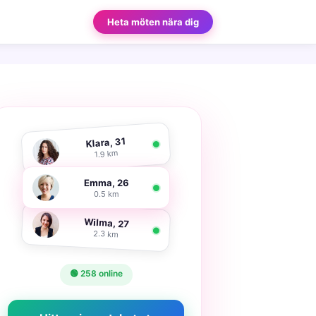
Heta möten nära dig
Klara, 31
1.9 km
Emma, 26
0.5 km
Wilma, 27
2.3 km
🟢 258 online