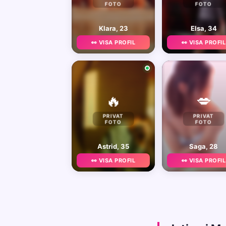
FOTO
FOTO
Klara, 23
Elsa, 34
👀 VISA PROFIL
👀 VISA PROFIL
🔥
💋
PRIVAT
PRIVAT
FOTO
FOTO
Astrid, 35
Saga, 28
👀 VISA PROFIL
👀 VISA PROFIL