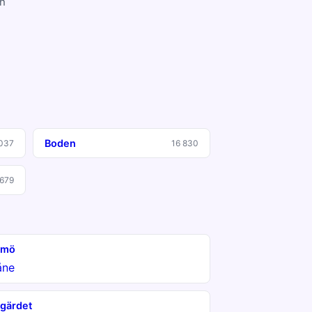
en
Boden
037
16 830
 679
lmö
åne
gärdet