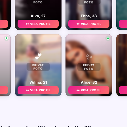
FOTO
FOTO
Alva, 27
Ebba, 38
👀 VISA PROFIL
👀 VISA PROFIL
✨
💕
PRIVAT
PRIVAT
FOTO
FOTO
Wilma, 21
Alice, 32
👀 VISA PROFIL
👀 VISA PROFIL