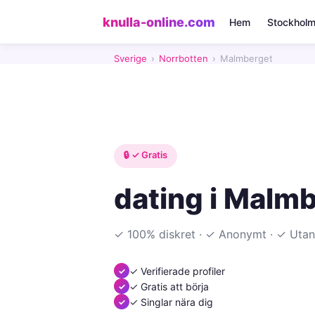
knulla-online.com
Hem
Stockhol
Sverige
›
Norrbotten
›
Malmberget
🔒 ✓ Gratis
dating i Malm
✓ 100% diskret · ✓ Anonymt · ✓ Utan
✓ Verifierade profiler
✓ Gratis att börja
✓ Singlar nära dig